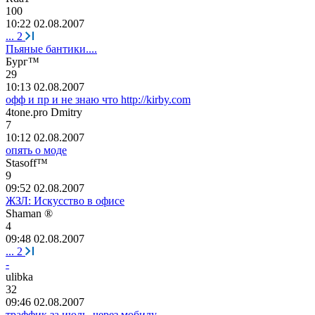
100
10:22 02.08.2007
...
2
Пьяные бантики....
Бург
™
29
10:13 02.08.2007
офф и пр и не знаю что http://kirby.com
4tone.pro Dmitry
7
10:12 02.08.2007
опять о моде
Stasoff™
9
09:52 02.08.2007
ЖЗЛ: Искусство в офисе
Shaman ®
4
09:48 02.08.2007
...
2
-
ulibka
32
09:46 02.08.2007
траффик за июль, через мобилу