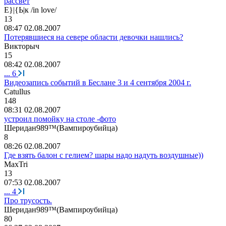
рассвет
Е
}|{
Ь
|
к
/in love/
13
08:47 02.08.2007
Потерявшиеся на севере области девочки нашлись?
Викт
o
рыч
15
08:42 02.08.2007
...
6
Видеозапись событий в Беслане 3 и 4 сентября 2004 г.
Catullus
148
08:31 02.08.2007
устроил помойку на столе -фото
Шеридан
989™(
Вампироубийца
)
8
08:26 02.08.2007
Где взять балон с гелием? шары надо надуть воздушные))
MaxTri
13
07:53 02.08.2007
...
4
Про трусость.
Шеридан
989™(
Вампироубийца
)
80