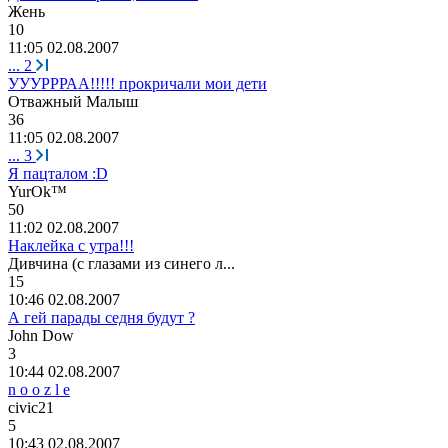
Ж
e
нь
10
11:05 02.08.2007
...
2
УУУРРРАА!!!!! прокричали мои дети
Отважный
Малыш
36
11:05 02.08.2007
...
3
Я пацталом :D
YurOk™
50
11:02 02.08.2007
Наклейка с утра!!!
Дивчина
(
с
глазами
из
синего
л
...
15
10:46 02.08.2007
А гей парады седня будут ?
John Dow
3
10:44 02.08.2007
n o o z l e
civic21
5
10:43 02.08.2007