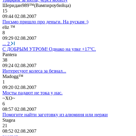
Шеридан
989™(
Вампироубийца
)
15
09:44 02.08.2007
Письмо пришло про деньги. На рускам :)
eliz ™
8
09:29 02.08.2007
...
2
С ДОБРЫМ УТРОМ! Однако на улке +17°С.
P
а
nt
е
ra
38
09:24 02.08.2007
Интересуют колеса за безнал...
Madogg™
1
09:20 02.08.2007
Мосты падают не тока у нас.
~XO~
6
08:57 02.08.2007
Помогите найти заготовку из алюминя или нержи
Stagea
21
08:52 02.08.2007