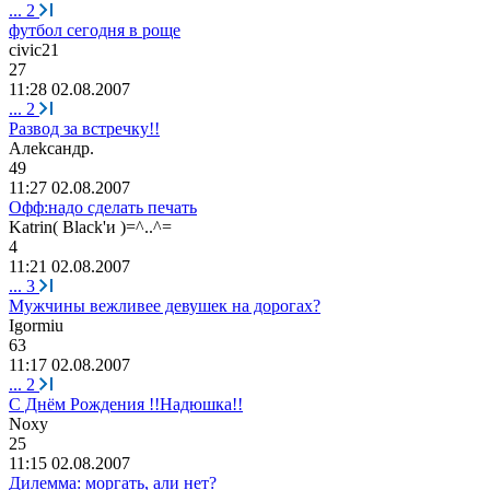
...
2
футбол сегодня в роще
civic21
27
11:28 02.08.2007
...
2
Развод за встречку!!
A
л
ekca
нд
p.
49
11:27 02.08.2007
Офф:надо сделать печать
Katrin( Black'
и
)=^..^=
4
11:21 02.08.2007
...
3
Мужчины вежливее девушек на дорогах?
Igormiu
63
11:17 02.08.2007
...
2
С Днём Рождения !!Надюшка!!
Noxy
25
11:15 02.08.2007
Дилемма: моргать, али нет?