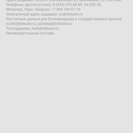
Адрес редакции: 620014, Екатеринбург, ул. Шейнкмана, 10, 3-й этаж,
Телефоны (круглосуточно): 8 (343) 379-49-95, 34-555-34,
WhatsApp, Viber, Telegram: +7 909 704-57-70
Электронный адрес редакции:
e1@shkulev.ru
Контактные данные для Роскомнадзора и государственных органов:
e1info@shkulev.ru
,
juristekat@shkulev.ru
Техподдержка:
help@shkulev.ru
Рекомендательные системы