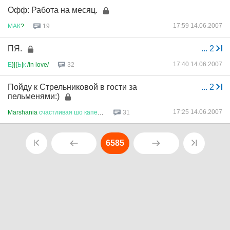
Офф: Работа на месяц.
17:59 14.06.2007
МАК
?
19
ПЯ.
...
2
17:40 14.06.2007
Е
}|{
Ь
|
к
/in love/
32
Пойду к Стрельниковой в гости за
...
2
пельменями:)
17:25 14.06.2007
Marshania
счастливая
шо
капец
!...
31
6585