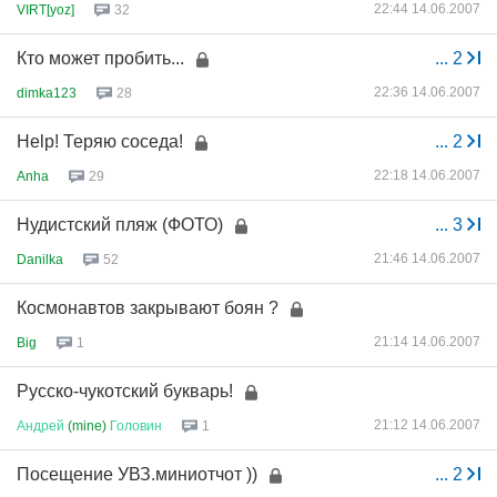
22:44 14.06.2007
VIRT[yoz]
32
Кто может пробить...
...
2
22:36 14.06.2007
dimka123
28
Help! Теряю соседа!
...
2
22:18 14.06.2007
Anha
29
Нудистский пляж (ФОТО)
...
3
21:46 14.06.2007
Danilka
52
Космонавтов закрывают боян ?
21:14 14.06.2007
Big
1
Русско-чукотский букварь!
21:12 14.06.2007
Андрей
(mine)
Головин
1
Посещение УВЗ.миниотчот ))
...
2