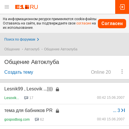
На информационном ресурсе применяются cookie-файлы.
Согласен
Оставаясь на сайте, вы подтверждаете свое
согласие
на
их использование.
Поиск по форумам
Общение
Автоклуб
Общение Автоклуба
Общение Автоклуба
Создать тему
Online 20
Lesnik99 , Lesovik ...))))
00:42 15.06.2007
Lesovik...
17
тема для бабников PR
...
3
00:40 15.06.2007
gospodbog.com
62