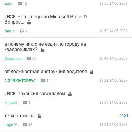
18:55 14.06.2007
vudu
13
ОФФ: Есть спецы по Microsoft Project?
Вопрос...
18:52 14.06.2007
Neo™
1
а почему никто не ездит по городу на
квадроциклах?
18:49 14.06.2007
Джамелия
22
off:должностная инструкция водителя
18:21 14.06.2007
A.G.*RIGHTCREW*
14
ОФФ. Вакансия завскладом
18:07 14.06.2007
Колумб
.
4
тетко отожгла
...
2
18:01 14.06.2007
exglu™.
45