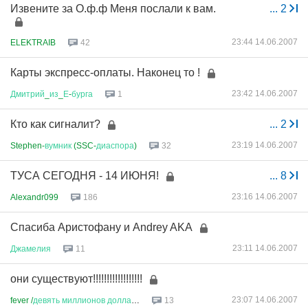
Извените за О.ф.ф Меня послали к вам.
...
2
23:44 14.06.2007
ELEKTRAIB
42
Карты экспресс-оплаты. Наконец то !
23:42 14.06.2007
Дмитрий
_
из
_
Е
-
бурга
1
Кто как сигналит?
...
2
23:19 14.06.2007
Stephen-
вумник
(SSC-
диаспора
)
32
ТУСА СЕГОДНЯ - 14 ИЮНЯ!
...
8
23:16 14.06.2007
Alexandr099
186
Спасиба Аристофану и Andrey AKA
23:11 14.06.2007
Джамелия
11
они существуют!!!!!!!!!!!!!!!!!!
23:07 14.06.2007
fever /
девять
миллионов
доллар
...
13