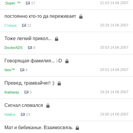
21:03 14.06.2007
:Super: ™
27
постоянно кто-то да переживает
20:29 14.06.2007
Стюша
21
Тоже легкий прикол...
20:03 14.06.2007
DoctorADS
8
Говорящая фамилия... :-D
20:01 14.06.2007
Neo™
4
Превед, трамвайчег! :)
19:34 14.06.2007
ihabiway
5
Сигнал сломался
19:00 14.06.2007
Ник
i
та
23
Мат и бибиканье. Взаимосвязь