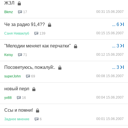
ЖЗЛ
00:31 15.06.2007
Bkmz
17
Че за радио 91,4??
...
6
00:15 15.06.2007
Саня
Ниваклуб
139
"Мелодии меняет как перчатки"
...
3
00:12 15.06.2007
Keisy
71
Посоветуюсь, пожалуй:.
...
3
00:08 15.06.2007
superJohn
69
новый перл
00:04 15.06.2007
yv88
16
Ссы и помни!
00:01 15.06.2007
Заднее
мнение
6