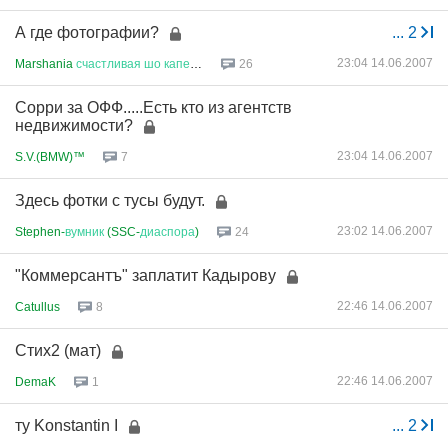
А где фотографии?
...
2
23:04 14.06.2007
Marshania
счастливая
шо
капец
!...
26
Сорри за ОФФ.....Есть кто из агентств
недвижимости?
23:04 14.06.2007
S.V.(BMW)™
7
Здесь фотки с тусы будут.
23:02 14.06.2007
Stephen-
вумник
(SSC-
диаспора
)
24
"Коммерсантъ" заплатит Кадырову
22:46 14.06.2007
Catullus
8
Стих2 (мат)
22:46 14.06.2007
DemaK
1
ту Konstantin I
...
2