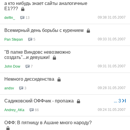
а кто нибудь знает сайты аналогичные
Е1???
09:38 31.05.2007
delfin_
13
Всемирный день борьбы с курением
09:33 31.05.2007
Pan Stepan
5
"В папке Виндовс невозможно
создать"...и девушки!
09:31 31.05.2007
John Dow
7
Немного диссиденства
09:28 31.05.2007
andsv
3
Садиковский ОФФчик - пропажа
...
3
09:24 31.05.2007
Andrey_AKa
66
ОФФ: В пятницу в Ашане много народу?