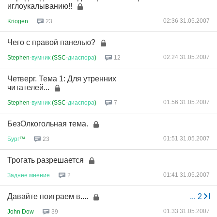
иглоукалыванию!!
02:36 31.05.2007
Kriogen
23
Чего с правой панелью?
02:24 31.05.2007
Stephen-
вумник
(SSC-
диаспора
)
12
Четверг. Тема 1: Для утренних
читателей...
01:56 31.05.2007
Stephen-
вумник
(SSC-
диаспора
)
7
БезОлкогольная тема.
01:51 31.05.2007
Бург
™
23
Трогать разрешается
01:41 31.05.2007
Заднее
мнение
2
Давайте поиграем в....
...
2
01:33 31.05.2007
John Dow
39