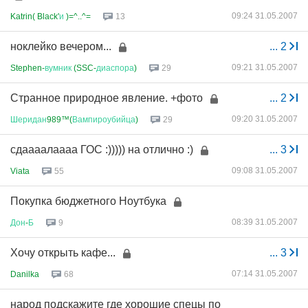
09:24 31.05.2007
Katrin( Black'
и
)=^..^=
13
ноклейко вечером...
...
2
09:21 31.05.2007
Stephen-
вумник
(SSC-
диаспора
)
29
Странное природное явление. +фото
...
2
09:20 31.05.2007
Шеридан
989™(
Вампироубийца
)
29
сдаааалаааа ГОС :))))) на отлично :)
...
3
09:08 31.05.2007
Viata
55
Покупка бюджетного Ноутбука
08:39 31.05.2007
Дон
-
Б
9
Хочу открыть кафе...
...
3
07:14 31.05.2007
Danilka
68
народ подскажите где хорошие спецы по