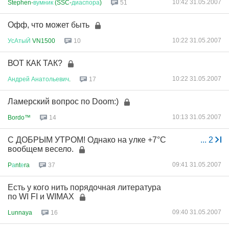
10:42 31.05.2007
Stephen-
вумник
(SSC-
диаспора
)
51
Офф, что может быть
10:22 31.05.2007
УсАтыЙ
VN1500
10
ВОТ КАК ТАК?
10:22 31.05.2007
Андрей
Анатольевич
.
17
Ламерский вопрос по Doom:)
10:13 31.05.2007
Bordo™
14
С ДОБРЫМ УТРОМ! Однако на улке +7°С
...
2
вообщем весело.
09:41 31.05.2007
P
а
nt
е
ra
37
Есть у кого нить порядочная литература
по WI FI и WIMAX
09:40 31.05.2007
Lunnaya
16