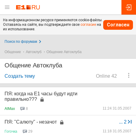
На информационном ресурсе применяются cookie-файлы.
Согласен
Оставаясь на сайте, вы подтверждаете свое
согласие
на
их использование.
Поиск по форумам
Общение
Автоклуб
Общение Автоклуба
Общение Автоклуба
Создать тему
Online 42
ПЯ: когда на Е1 часы будут идти
правильно???
11:24 31.05.2007
AlMax
8
ПЯ: "Салюту" - незачот
...
2
11:18 31.05.2007
Гогочка
29