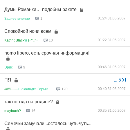
Думы Романки… подобны ракете
01:24 31.05.2007
Заднее
мнение
1
Спокойной ночи всем
01:22 31.05.2007
Katrin( Black'
и
)=^..^=
10
homo libero, есть срочная информация!
00:46 31.05.2007
Эрис
9
ПЯ
...
5
00:40 31.05.2007
////////------
Шоколадка
Горька
...
120
как погода на родине?
00:35 31.05.2007
maybach?
16
Семечки замучали...осталось чуть-чуть...