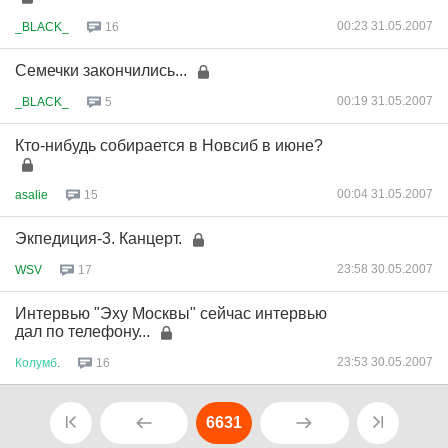
00:23 31.05.2007
_BLACK_
16
Семечки закончились...
00:19 31.05.2007
_BLACK_
5
Кто-нибудь собирается в Новсиб в июне?
00:04 31.05.2007
asalie
15
Экпедиция-3. Канцерт.
23:58 30.05.2007
WSV
17
Интервью "Эху Москвы" сейчас интервью
дал по телефону...
23:53 30.05.2007
Колумб
.
16
6631