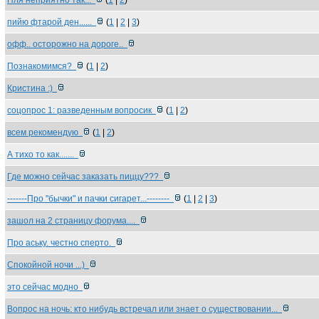
Пля неприятно так...
(
1
|
2
)
пийю фтарой ден......
(
1
|
2
|
3
)
офф.. осторожно на дороге..
Познакомимся?
(
1
|
2
)
Кристина :)
соцопрос 1: разведенным вопросик
(
1
|
2
)
всем рекомендую
(
1
|
2
)
А тихо то как.......
Где можно сейчас заказать пиццу???
-------Про "бычки" и пачки сигарет...--------
(
1
|
2
|
3
)
зашол на 2 страницу форума....
Про аську. честно сперто.
Спокойной ночи ...)
это сейчас модно
Вопрос на ночь: кто нибудь встречал или знает о существовании...