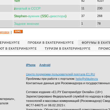
Yeff
92
4107
z
ачатый
в
СССР
11
230
Stephen-
вумник
(SSC-
диаспора
)
37
268
Заднее
мнение
1
78
кировок
|
ТЕРИНБУРГЕ
ПРОБКИ В ЕКАТЕРИНБУРГЕ
ФОРУМЫ В ЕКАТ
ЮТ В ЕКАТЕРИНБУРГЕ
ТУРИЗМ В ЕКАТЕРИНБУРГЕ
ПРОМО
iPhone
Android
Центр поддержки пользователей портала E1.RU
Проблемы при работе с порталом:
help@shkulev.ru
Контактные данные для Роскомнадзора и государственных
Сетевое издание «Е1.РУ Екатеринбург Онлайн» (18+)
Зарегистрировано Федеральной службой по надзору в сф
материал»,
технологий и массовых коммуникаций (Роскомнадзор) Свид
дателя
ФС77-84675 от 06.02.2023 г.
Учредитель: Общество с ограниченной ответственность