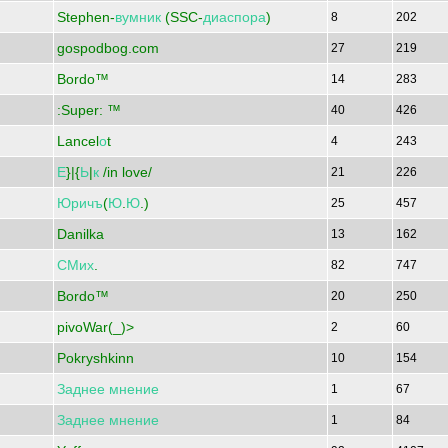
Stephen-
вумник
(SSC-
диаспора
)
8
202
gospodbog.com
27
219
Bordo™
14
283
:Super: ™
40
426
Lancel
о
t
4
243
Е
}|{
Ь
|
к
/in love/
21
226
Юричъ
(
Ю
.
Ю
.)
25
457
Danilka
13
162
СМих
.
82
747
Bordo™
20
250
pivoWar(_)>
2
60
Pokryshkinn
10
154
Заднее
мнение
1
67
Заднее
мнение
1
84