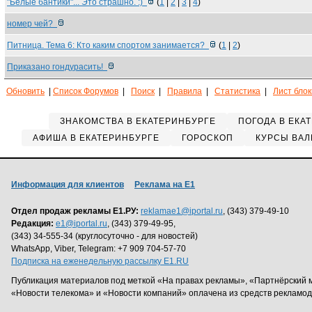
"Белые бантики"... Это страшно. :)
(
1
|
2
|
3
|
4
)
номер чей?
Питница. Тема 6: Кто каким спортом занимается?
(
1
|
2
)
Приказано гондурасить!
Обновить
|
Список Форумов
|
Поиск
|
Правила
|
Статистика
|
Лист бло
ЗНАКОМСТВА В ЕКАТЕРИНБУРГЕ
ПОГОДА В ЕКА
АФИША В ЕКАТЕРИНБУРГЕ
ГОРОСКОП
КУРСЫ ВАЛ
Информация для клиентов
Реклама на Е1
Отдел продаж рекламы Е1.РУ:
reklamae1@iportal.ru
, (343) 379-49-10
Редакция:
e1@iportal.ru
, (343) 379-49-95,
(343) 34-555-34 (круглосуточно - для новостей)
WhatsApp, Viber, Telegram: +7 909 704-57-70
Подписка на еженедельную рассылку E1.RU
Публикация материалов под меткой «На правах рекламы», «Партнёрский 
«Новости телекома» и «Новости компаний» оплачена из средств рекламо