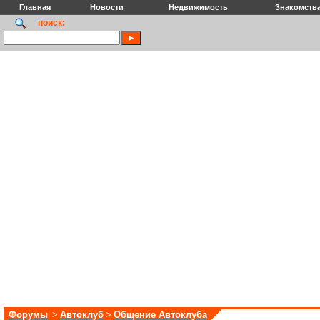
Главная
Новости
Недвижимость
Знакомств
поиск:
Форумы
>
Автоклуб
>
Общение Автоклуба