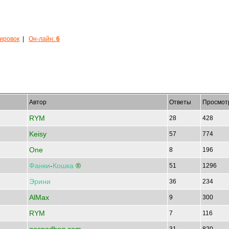
кировок
|
Он-лайн:
6
Автор
Ответы
Просмот
RYM
28
428
Keisy
57
774
One
8
196
Фанки
-
Кошка
®
51
1296
Эрини
36
234
AlMax
9
300
RYM
7
116