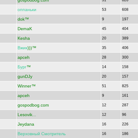
gospodbog.com
31
820
оппаньки
53
608
dok™
9
197
DemaK
45
404
Kesha
20
389
Вжик
)))™
35
406
apceh
28
300
Бург
™
14
158
gunDJy
20
157
Winner™
51
825
apceh
9
161
gospodbog.com
12
287
Lesovik...
12
96
Jeydana
16
226
Верховный
Смотритель
16
186