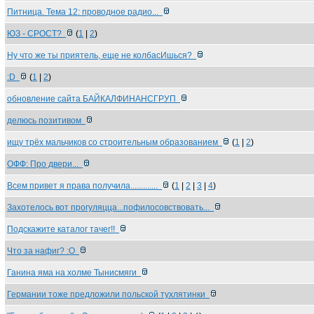
Питница. Тема 12: проводное радио...
ЮЗ - СРОСТ?
(
1
|
2
)
Ну что же ты приятель, еще не колбасИшься?
:D
(
1
|
2
)
обновление сайта БАЙКАЛФИНАНСГРУП
делюсь позитивом
ищу трёх мальчиков со строительным образованием
(
1
|
2
)
ОФФ: Про двери...
Всем привет я права получила.............
(
1
|
2
|
3
|
4
)
Захотелось вот прогуляцца...пофилосовствовать...
Подскажите каталог тачег!!
Что за нафиг? :О
Ганина яма на холме Тынисмяги
Германии тоже предложили польской тухлятинки