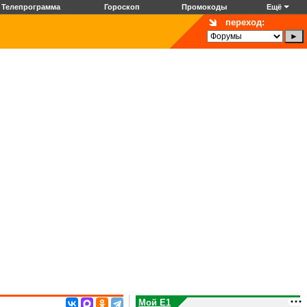
Телепрограмма
Гороскоп
Промокоды
Ещё
переход:
Мой E1