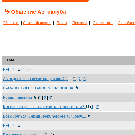
Общение Автоклуба
Обновить
|
Список Форумов
|
Поиск
|
Правила
|
Статистика
|
Лист бло
Темы
HELP!!!
(
1
|
2
)
А что делали вы после выпускного?:)
(
1
|
2
|
3
)
СРОЧНО НУЖНО ТАЛОН МЕТРО КИЕВА
Нужны гаишники
(
1
|
2
|
3
)
Кто сколько успевает отвечать на сколько тем?
(
1
|
2
)
Всем бояться! Серый JeepCherokee а545ое96...
HELP!!!