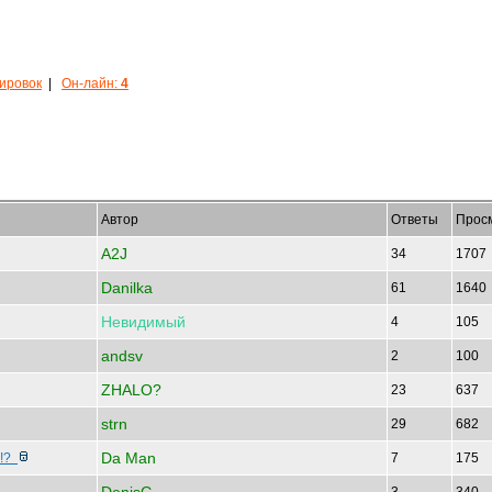
кировок
|
Он-лайн:
4
Автор
Ответы
Прос
A2J
34
1707
Danilka
61
1640
Невидимый
4
105
andsv
2
100
ZHALO?
23
637
strn
29
682
Da Man
и!?
7
175