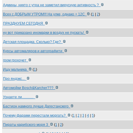
Админы, никто с утра не заметил вирусную активность ?
Всех с ДОБРЫМ УТРОМ!!! На улке, однако + 12С
(
1
|
2
)
ПРАЗДНУЕМ СЕГОДНЯ
ну вот приказано иномарки в воздух не пускать!
Детская площадка. Сколько? Где?
Курсы автомаляров и автографити
гром грохочет
Ищу мальчика
(
1
)
Про яндэкс...
Автомойки Bosch&Karcher???
Узнаете ли.............
Бастион намного лучше Дагестанскего
Почему фарами перестали моргать?
(
1
|
2
|
3
|
4
|
5
)
Пираты карибского моря 3
(
1
|
2
)