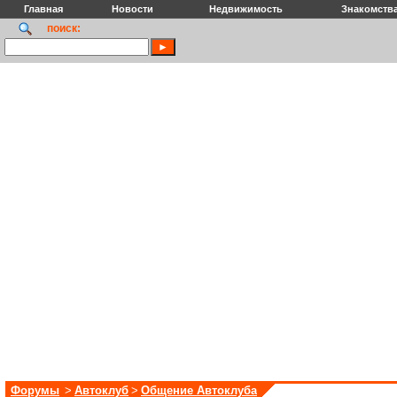
Главная
Новости
Недвижимость
Знакомств
поиск:
Форумы
>
Автоклуб
>
Общение Автоклуба