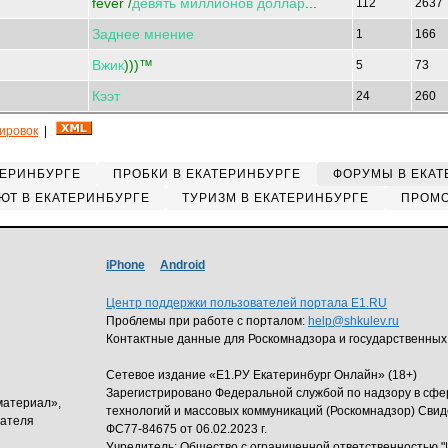
fever /
девять
миллионов
доллар
...
112
2637
Заднее
мнение
1
166
Вжик
)))™
5
73
Кээт
24
260
кировок
|
ТЕРИНБУРГЕ
ПРОБКИ В ЕКАТЕРИНБУРГЕ
ФОРУМЫ В ЕКАТ
ЮТ В ЕКАТЕРИНБУРГЕ
ТУРИЗМ В ЕКАТЕРИНБУРГЕ
ПРОМО
iPhone
Android
Центр поддержки пользователей портала E1.RU
Проблемы при работе с порталом:
help@shkulev.ru
Контактные данные для Роскомнадзора и государственных
Сетевое издание «Е1.РУ Екатеринбург Онлайн» (18+)
Зарегистрировано Федеральной службой по надзору в сф
материал»,
технологий и массовых коммуникаций (Роскомнадзор) Свид
дателя
ФС77-84675 от 06.02.2023 г.
Учредитель: Общество с ограниченной ответственность