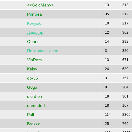
<<GoldMan>>
13
313
P
а
nt
е
ra
35
312
Колумб
.
10
217
Декодер
12
362
Quark°
14
292
Полковник
Исаев
3
320
VinRom
13
671
Keisy
24
639
db-35
3
157
G0ga
9
204
s e d o i
18
301
nameded
18
167
Pull
114
2305
Brozzz
25
769