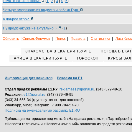
тема: спать голышом!
(
1
|
2
|
3
|
4
|
5
)
Четыре американских радиста и собака Буш
а доброе утро?
Ну вродк как уже не актуально :)
(
1
)
Обновить
|
Список Форумов
|
Поиск
|
Правила
|
Статистика
|
Лист бло
ЗНАКОМСТВА В ЕКАТЕРИНБУРГЕ
ПОГОДА В ЕКА
АФИША В ЕКАТЕРИНБУРГЕ
ГОРОСКОП
КУРСЫ ВАЛ
Информация для клиентов
Реклама на Е1
Отдел продаж рекламы Е1.РУ:
reklamae1@iportal.ru
, (343) 379-49-10
Редакция:
e1@iportal.ru
, (343) 379-49-95,
(343) 34-555-34 (круглосуточно - для новостей)
WhatsApp, Viber, Telegram: +7 909 704-57-70
Подписка на еженедельную рассылку E1.RU
Публикация материалов под меткой «На правах рекламы», «Партнёрский 
«Новости телекома» и «Новости компаний» оплачена из средств рекламо