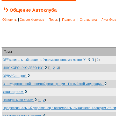
Общение Автоклуба
Обновить
|
Список Форумов
|
Поиск
|
Правила
|
Статистика
|
Лист бло
Темы
OFF капитальный гараж на Уралмаше, рядом с метро (+)
(
1
|
2
)
ИЩУ ХОРОШУЮ ДЕВОЧКУ
(
1
|
2
|
3
)
ОРДА! Сегодня!
О государственной геномной регистрации в Российской Федерации
Упалпацтол!!!
Покатушки по Уралу
(
1
|
2
)
Профессиональный управленец в автомобильном бизнесе. Голосуем что л