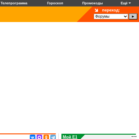
Телепрограмма
Гороскоп
Промокоды
Ещё
переход:
Мой E1