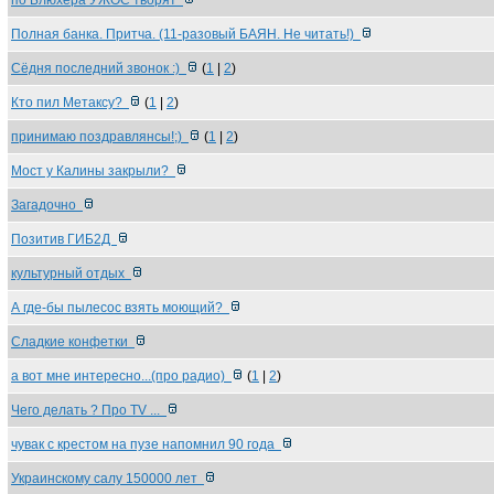
по Блюхера УЖОС творят
Полная банка. Притча. (11-разовый БАЯН. Не читать!)
Сёдня последний звонок :)
(
1
|
2
)
Кто пил Метаксу?
(
1
|
2
)
принимаю поздравлянсы!;)
(
1
|
2
)
Мост у Калины закрыли?
Загадочно
Позитив ГИБ2Д
культурный отдых
А где-бы пылесос взять моющий?
Сладкие конфетки
а вот мне интересно...(про радио)
(
1
|
2
)
Чего делать ? Про ТV ...
чувак с крестом на пузе напомнил 90 года
Украинскому салу 150000 лет