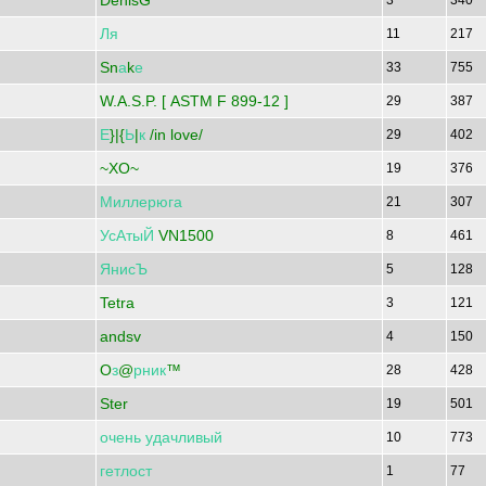
DenisG
3
340
Ля
11
217
Sn
а
k
е
33
755
W.A.S.P. [ ASTM F 899-12 ]
29
387
Е
}|{
Ь
|
к
/in love/
29
402
~XO~
19
376
Миллерюга
21
307
УсАтыЙ
VN1500
8
461
ЯнисЪ
5
128
Tetra
3
121
andsv
4
150
O
з
@
рник
™
28
428
Ster
19
501
очень
удачливый
10
773
гетлост
1
77