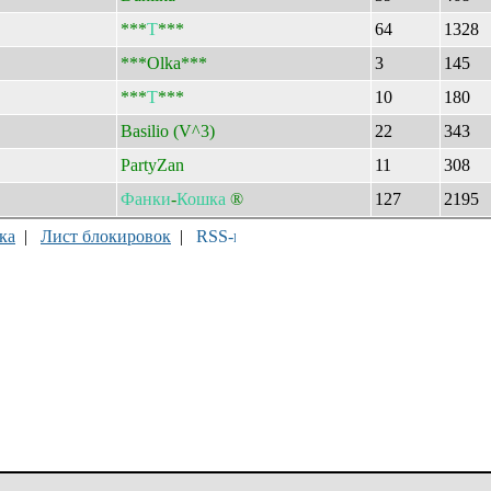
***
Т
***
64
1328
***Olka***
3
145
***
Т
***
10
180
Basilio (V^3)
22
343
PartyZan
11
308
Фанки
-
Кошка
®
127
2195
ка
|
Лист блокировок
|