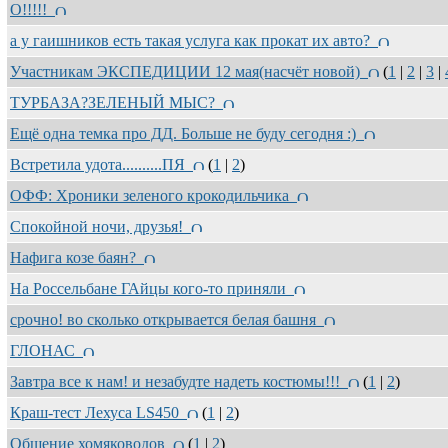
О!!!!!
а у гаишников есть такая услуга как прокат их авто?
Участникам ЭКСПЕДИЦИИ 12 мая(насчёт новой)
(
1
|
2
|
3
|
ТУРБАЗА?ЗЕЛЕНЫЙ МЫС?
Ещё одна темка про ДД. Больше не буду сегодня :)
Встретила удота..........ПЯ
(
1
|
2
)
ОФФ: Хроники зеленого крокодильчика
Спокойной ночи, друзья!
Нафига козе баян?
На Россельбане ГАйцы кого-то приняли
срочно! во сколько открывается белая башня
ГЛОНАС
Завтра все к нам! и незабудте надеть костюмы!!!
(
1
|
2
)
Краш-тест Лехуса LS450
(
1
|
2
)
Общение хомяководов
(
1
|
2
)