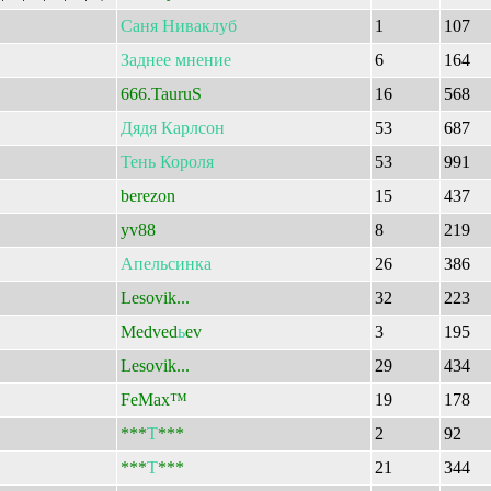
Саня
Ниваклуб
1
107
Заднее
мнение
6
164
666.TauruS
16
568
Дядя
Карлсон
53
687
Тень
Короля
53
991
berezon
15
437
yv88
8
219
Апельсинка
26
386
Lesovik...
32
223
Medved
ь
ev
3
195
Lesovik...
29
434
FeMax™
19
178
***
Т
***
2
92
***
Т
***
21
344