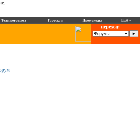
ие.
Телепрограмма
Гороскоп
Промокоды
Ещё
переход:
орум