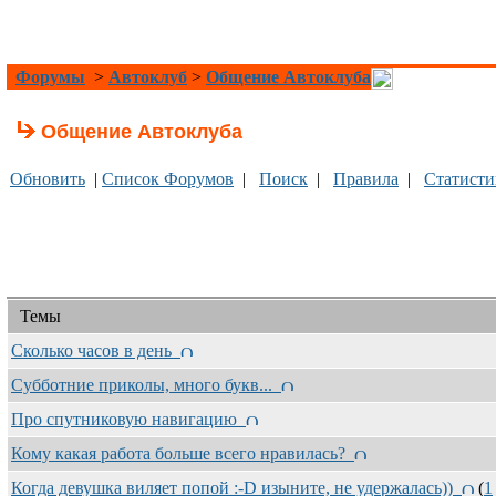
Форумы
>
Автоклуб
>
Общение Автоклуба
Общение Автоклуба
Обновить
|
Список Форумов
|
Поиск
|
Правила
|
Статисти
Темы
Сколько часов в день
Субботние приколы, много букв...
Про спутниковую навигацию
Кому какая работа больше всего нравилась?
Когда девушка виляет попой :-D изыните, не удержалась))
(
1