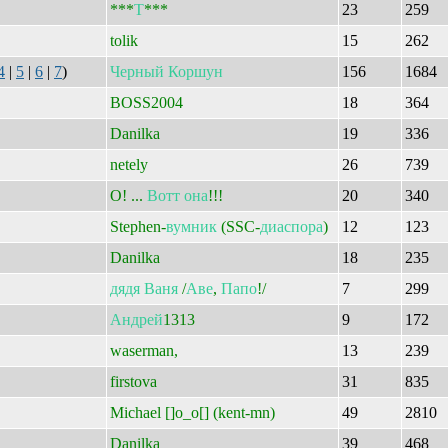
***
Т
***
23
259
tolik
15
262
4
|
5
|
6
|
7
)
Черный
Коршун
156
1684
BOSS2004
18
364
Danilka
19
336
netely
26
739
O! ...
Вотт
она
!!!
20
340
Stephen-
вумник
(SSC-
диаспора
)
12
123
Danilka
18
235
дядя
Ваня
/
Аве
,
Папо
!/
7
299
Андрей
1313
9
172
waserman,
13
239
firstova
31
835
Michael []o_o[] (kent-mn)
49
2810
Danilka
39
468