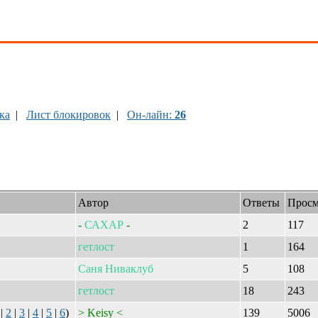
ка
|
Лист блокировок
|
Он-лайн:
26
Автор
Ответы
Просм
-
САХАР
-
2
117
гетлост
1
164
Саня
Ниваклуб
5
108
гетлост
18
243
|
2
|
3
|
4
|
5
|
6
)
> Keisy <
139
5006