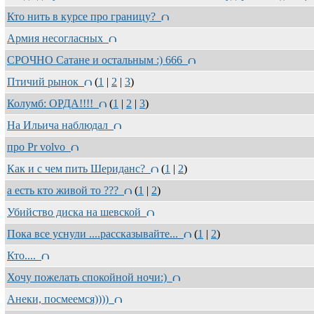
Кто нить в курсе про границу?
Армия несогласных
СРОЧНО Сатане и остальным :) 666
Птичий рынок
(
1
|
2
|
3
)
Колумб: ОРДА!!!!
(
1
|
2
|
3
)
На Ильича наблюдал
про Pr volvo
Как и с чем пить Шериданс?
(
1
|
2
)
а есть кто живой то ???
(
1
|
2
)
Убийство диска на шевской
Пока все уснули ....рассказывайте...
(
1
|
2
)
Кто....
Хочу пожелать спокойной ночи:)
Анеки, посмеемся))))