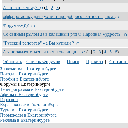
А вот это к чему?
(
1
|
2
|
3
)
офф,про мойку для кухни и про добросовестность фирм
Форумизм))))
Со свиным рылом да в калашный ряд © Народная мудрость.
"Русский репортер" - а Вы купили ?
А я не замахнуться ли нам, товарищи...
(
1
|
2
|
3
|
4
|
5
|
6
)
Обновить
|
Список Форумов
|
Поиск
|
Правила
|
Статисти
Знакомства в Екатеринбурге
Погода в Екатеринбурге
Пробки в Екатеринбурге
Форумы в Екатеринбурге
Телепрограмма в Екатеринбурге
Афиша в Екатеринбурге
Гороскоп
Курсы валют в Екатеринбурге
Туризм в Екатеринбурге
Промокоды в Екатеринбурге
Реклама в Екатеринбурге