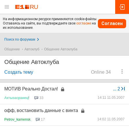
На информационном ресурсе применяются cookie-файлы.
Согласен
Оставаясь на сайте, вы подтверждаете свое
согласие
на
их использование.
Поиск по форумам
Общение
Автоклуб
Общение Автоклуба
Общение Автоклуба
Создать тему
Online 34
МОТИВ Реально Достал!
...
2
14:11 11.05.2007
Ахтызасранец
!
33
офф, востановить данные с винта
14:02 11.05.2007
Petrov_kamensk
17