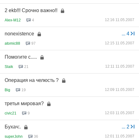
2 ekb!!! Срочно важно!!
12:16 11.05.2007
Alex-M12
4
nonexistence
...
4
12:15 11.05.2007
atomic88
97
Помогите с.....
12:11 11.05.2007
Slaik
21
Операция на челюсть ?
12:09 11.05.2007
Big
19
третья мировая?
12:03 11.05.2007
civic21
9
Бухач:.
...
2
12:01 11.05.2007
superJohn
36