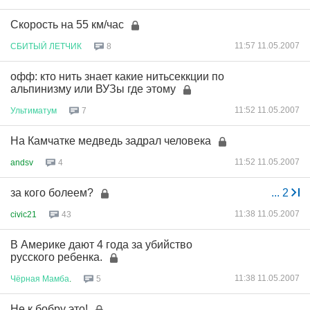
Скорость на 55 км/час
11:57 11.05.2007
СБИТЫЙ
ЛЕТЧИК
8
офф: кто нить знает какие нитьсеккции по
альпинизму или ВУЗы где этому
11:52 11.05.2007
Ультиматум
7
На Камчатке медведь задрал человека
11:52 11.05.2007
andsv
4
за кого болеем?
...
2
11:38 11.05.2007
civic21
43
В Америке дают 4 года за убийство
русского ребенка.
11:38 11.05.2007
Чёрная
Мамба
.
5
Не к бобру это!