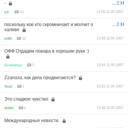
-
...
2
14:00 11.05.2007
y.d.
33
поскольку кое кто скромничает и молчит о
...
2
халяве
13:58 11.05.2007
yv88
32
ОФФ Отдадим повара в хорошие руки :)
13:54 11.05.2007
Бочкамёда
5
Zzanoza, как дела продвигаются?
13:52 11.05.2007
Tess!
1
Это сладкое чувство
13:48 11.05.2007
andsv
4
Международные новости.