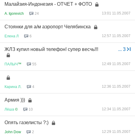
Малайзия-Индонезия - ОТЧЕТ + ФОТО
13:01 11.05.2007
A. Igorevich
24
Стоянки для а/м аэропорт Челябинска
12:57 11.05.2007
Елена
Л
6
ЖЛЗ купил новый телефон! супер весчь!!!
...
3
12:49 11.05.2007
ПАЛЫЧ
™
55
12:36 11.05.2007
Карина
Л
.
4
Армия )))
12:34 11.05.2007
Лёша
©
10
Опять газелисты ?:)
12:29 11.05.2007
John Dow
2