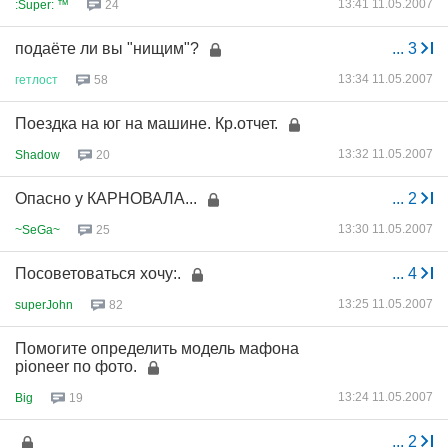
13:41 11.05.2007
:Super: ™
24
подаёте ли вы "нищим"?
...
3
13:34 11.05.2007
гетлост
58
Поездка на юг на машине. Кр.отчет.
13:32 11.05.2007
Shadow
20
Опасно у КАРНОВАЛА...
...
2
13:30 11.05.2007
~SeGa~
25
Посоветоваться хочу:.
...
4
13:25 11.05.2007
superJohn
82
Помогите определить модель мафона
pioneer по фото.
13:24 11.05.2007
Big
19
...
2