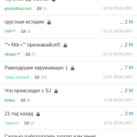
12:24 26.04.2007
gospodbog.com
16
грустная история
...
2
12:13 26.04.2007
VVP™
34
°°• €kb •°° признавайся!!!
...
2
12:12 26.04.2007
Atropin™
29
Равнодушие окружающих :(
...
7
12:07 26.04.2007
Тимур
Хромой
154
Что происходит с SJ
...
2
11:56 26.04.2007
Nokia:
26
21 год назад
...
3
11:51 26.04.2007
ТёмычЪ
50
Сколько работодатель платит вам денег