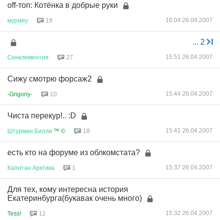
off-топ: Котёнка в добрые руки
16:04 26.04.2007
мурмяу
19
...
2
15:51 26.04.2007
Сенклементия
27
Сижу смотрю форсаж2
15:44 26.04.2007
-Grigoriy-
10
Чиста перекур!.. :D
15:41 26.04.2007
Штурман
Билли
™ ©
18
есть кто на форуме из облкомстата?
15:37 26.04.2007
Капитан
Арктика
1
Для тех, кому интересна история
Екатеринбурга(букавак очень много)
15:32 26.04.2007
Tess!
12