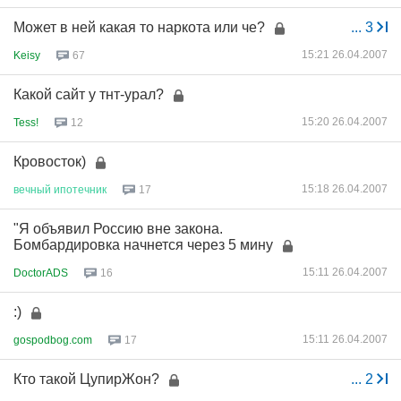
Может в ней какая то наркота или че?
...
3
15:21 26.04.2007
Keisy
67
Какой сайт у тнт-урал?
15:20 26.04.2007
Tess!
12
Кровосток)
15:18 26.04.2007
вечный
ипотечник
17
"Я объявил Россию вне закона.
Бомбардировка начнется через 5 мину
15:11 26.04.2007
DoctorADS
16
:)
15:11 26.04.2007
gospodbog.com
17
Кто такой ЦупирЖон?
...
2