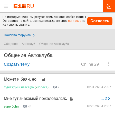
На информационном ресурсе применяются cookie-файлы.
Согласен
Оставаясь на сайте, вы подтверждаете свое
согласие
на
их использование.
Поиск по форумам
Общение
Автоклуб
Общение Автоклуба
Общение Автоклуба
Создать тему
Online 29
Может и баян, но...
16:31 26.04.2007
Однажды
и
навсегда
(2
колеса
)
2
Мне тут знакомый пожаловался:.
...
2
16:26 26.04.2007
superJohn
44