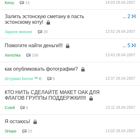
14:03 26.04.2007
Keisy
14
Залить эстонскую сметану в пасть
...
2
эстонскому коту!
13:52 26.04.2007
Заднее
мнение
30
Помогите найти деньги!!!
...
5
13:43 26.04.2007
Xenichka
106
как опубликовать фотографии?
13:37 26.04.2007
Штурман
Билли
™ ©
6
КТО НИТЬ СДЕЛАЙТЕ МАКЕТ ОАК ДЛЯ
ФЛАГОВ ГРУППЫ ПОДДЕРЖКИ!!!!
13:11 26.04.2007
Colett
9
Я остаюсь!
13:02 26.04.2007
SHape
10