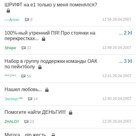
ШРИФТ на е1 только у меня поменялся?
12:56 26.04.2007
----A
лекс
8
100%-ный утренний ПЯ! Про стоянки на
...
2
перекрестках...
12:48 26.04.2007
SHape
32
Набор в группу поддержки команды ОАК
...
3
по пейнтболу
12:41 26.04.2007
***
Т
***
56
Нашел любовь...
12:40 26.04.2007
Эксперт
™
14
Помогите найти ДЕНЬГИ!!!
12:35 26.04.2007
ZHALO?
23
Мугога... qip жесть..