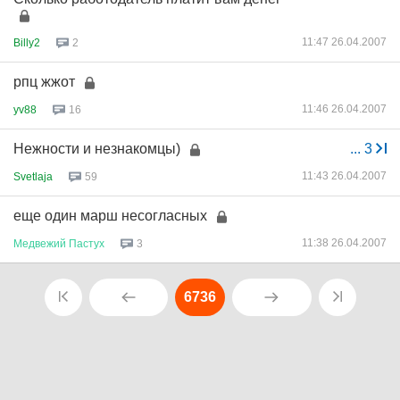
11:47 26.04.2007
Billy2
2
рпц жжот
11:46 26.04.2007
yv88
16
Нежности и незнакомцы)
...
3
11:43 26.04.2007
Svetlaja
59
еще один марш несогласных
11:38 26.04.2007
Медвежий
Пастух
3
6736