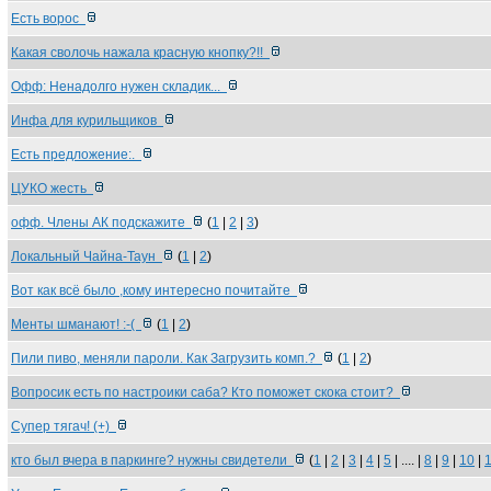
Есть ворос
Какая сволочь нажала красную кнопку?!!
Офф: Ненадолго нужен складик...
Инфа для курильщиков
Есть предложение:.
ЦУКО жесть
офф. Члены АК подскажите
(
1
|
2
|
3
)
Локальный Чайна-Таун
(
1
|
2
)
Вот как всё было ,кому интересно почитайте
Менты шманают! :-(
(
1
|
2
)
Пили пиво, меняли пароли. Как Загрузить комп.?
(
1
|
2
)
Вопросик есть по настроики саба? Кто поможет скока стоит?
Супер тягач! (+)
кто был вчера в паркинге? нужны свидетели
(
1
|
2
|
3
|
4
|
5
| .... |
8
|
9
|
10
|