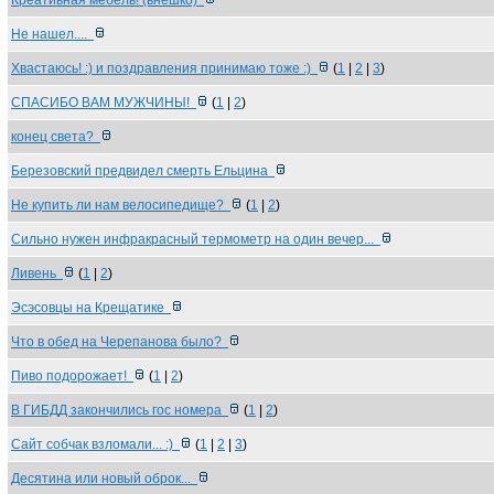
Креативная мебель! (внешко)
Не нашел....
Хвастаюсь! :) и поздравления принимаю тоже :)
(
1
|
2
|
3
)
СПАСИБО ВАМ МУЖЧИНЫ!
(
1
|
2
)
конец света?
Березовский предвидел смерть Ельцина
Не купить ли нам велосипедище?
(
1
|
2
)
Сильно нужен инфракрасный термометр на один вечер...
Ливень
(
1
|
2
)
Эсэсовцы на Крещатике
Что в обед на Черепанова было?
Пиво подорожает!
(
1
|
2
)
В ГИБДД закончились гос номера
(
1
|
2
)
Сайт собчак взломали... :)
(
1
|
2
|
3
)
Десятина или новый оброк...