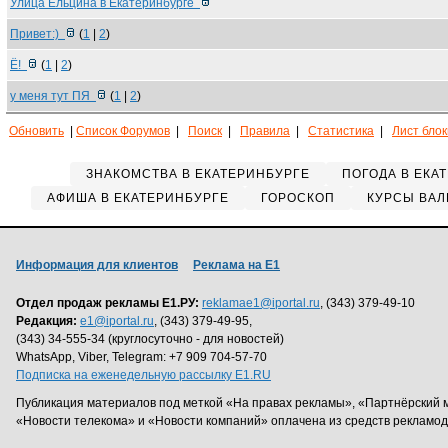
Улица Ельцина в Екатеринбурге
Привет:)
(
1
|
2
)
Ё!
(
1
|
2
)
у меня тут ПЯ
(
1
|
2
)
Обновить
|
Список Форумов
|
Поиск
|
Правила
|
Статистика
|
Лист бло
ЗНАКОМСТВА В ЕКАТЕРИНБУРГЕ
ПОГОДА В ЕКА
АФИША В ЕКАТЕРИНБУРГЕ
ГОРОСКОП
КУРСЫ ВАЛ
Информация для клиентов
Реклама на Е1
Отдел продаж рекламы Е1.РУ:
reklamae1@iportal.ru
, (343) 379-49-10
Редакция:
e1@iportal.ru
, (343) 379-49-95,
(343) 34-555-34 (круглосуточно - для новостей)
WhatsApp, Viber, Telegram: +7 909 704-57-70
Подписка на еженедельную рассылку E1.RU
Публикация материалов под меткой «На правах рекламы», «Партнёрский 
«Новости телекома» и «Новости компаний» оплачена из средств рекламо