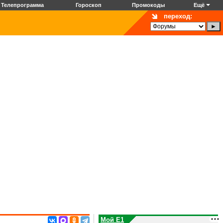
Телепрограмма
Гороскоп
Промокоды
Ещё
переход:
Мой E1