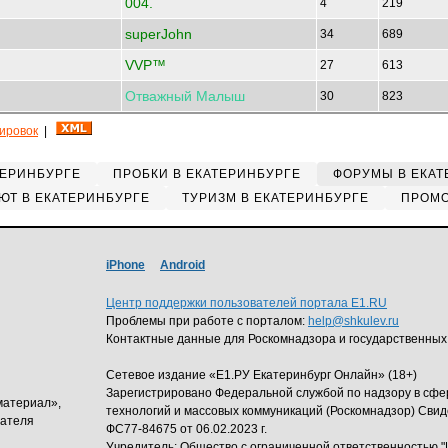
004.
4
219
superJohn
34
689
VVP™
27
613
Отважный
Малыш
30
823
кировок
|
ТЕРИНБУРГЕ
ПРОБКИ В ЕКАТЕРИНБУРГЕ
ФОРУМЫ В ЕКАТ
ЮТ В ЕКАТЕРИНБУРГЕ
ТУРИЗМ В ЕКАТЕРИНБУРГЕ
ПРОМО
iPhone
Android
Центр поддержки пользователей портала E1.RU
Проблемы при работе с порталом:
help@shkulev.ru
Контактные данные для Роскомнадзора и государственных
Сетевое издание «Е1.РУ Екатеринбург Онлайн» (18+)
Зарегистрировано Федеральной службой по надзору в сф
материал»,
технологий и массовых коммуникаций (Роскомнадзор) Свид
дателя
ФС77-84675 от 06.02.2023 г.
Учредитель: Общество с ограниченной ответственность