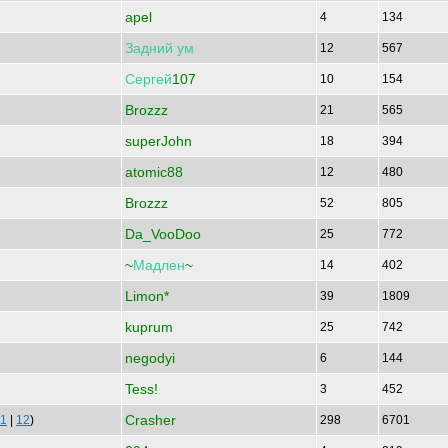
apel
4
134
Задний
ум
12
567
Сергей
107
10
154
Brozzz
21
565
superJohn
18
394
atomic88
12
480
Brozzz
52
805
Da_VooDoo
25
772
~
Мадлен
~
14
402
Limon*
39
1809
kuprum
25
742
negodyi
6
144
Tess!
3
452
Crasher
11
|
12
)
298
6701