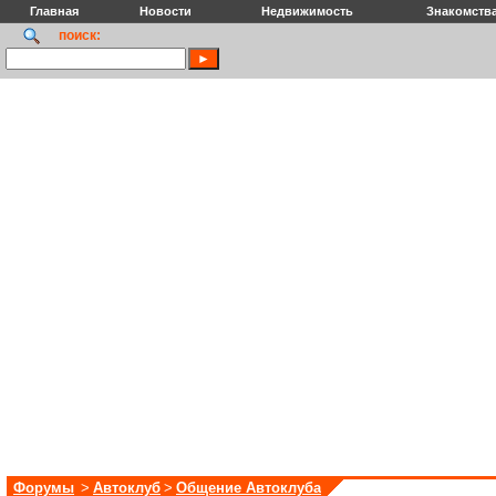
Главная
Новости
Недвижимость
Знакомств
поиск:
Форумы
>
Автоклуб
>
Общение Автоклуба