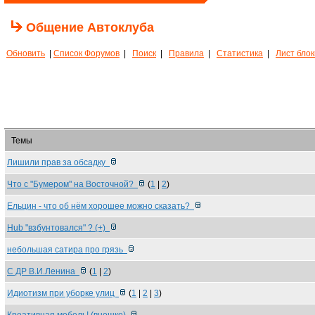
Общение Автоклуба
Обновить
|
Список Форумов
|
Поиск
|
Правила
|
Статистика
|
Лист бло
Темы
Лишили прав за обсадку
Что с "Бумером" на Восточной?
(
1
|
2
)
Ельцин - что об нём хорошее можно сказать?
Hub "взбунтовался" ? (+)
небольшая сатира про грязь
С ДР В.И.Ленина
(
1
|
2
)
Идиотизм при уборке улиц
(
1
|
2
|
3
)