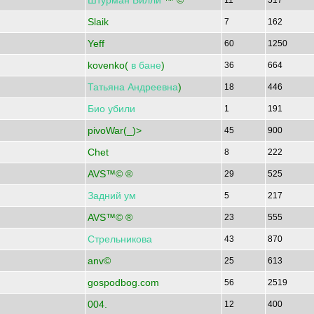
Штурман
Билли
™ ©
11
517
Slaik
7
162
Yeff
60
1250
kovenko(
в
бане
)
36
664
Татьяна
Андреевна
)
18
446
Био
убили
1
191
pivoWar(_)>
45
900
Chet
8
222
AVS™© ®
29
525
Задний
ум
5
217
AVS™© ®
23
555
Стрельникова
43
870
anv©
25
613
gospodbog.com
56
2519
004.
12
400