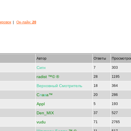
кировок
|
Он-лайн:
20
Автор
Ответы
Просмотро
Сигн
7
303
radist ™© ®
28
1195
Верховный
Смотритель
18
364
C
л
a
в
a™
20
286
Appl
5
193
Den_MIX
37
527
vudu
71
2765