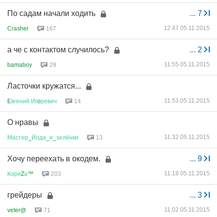
По садам начали ходить
...
7
12:47 05.11.2015
Crasher
167
а че с контактом случилось?
...
2
11:55 05.11.2015
bamaboy
29
Ласточки кружатся...
11:53 05.11.2015
E
вгений
Иг
o
ревич
14
О нравы
11:32 05.11.2015
Мастер
_
Йода
_
и
_
зелёнки
13
Хочу переехать в окодем.
...
9
11:18 05.11.2015
Кори
Z
а
™
203
грейдеры
...
3
11:02 05.11.2015
veter@
71