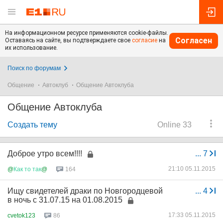
На информационном ресурсе применяются cookie-файлы.
Согласен
Оставаясь на сайте, вы подтверждаете свое
согласие
на
их использование.
Поиск по форумам
Общение
Автоклуб
Общение Автоклуба
Общение Автоклуба
Создать тему
Online 33
Доброе утро всем!!!!
...
7
21:10 05.11.2015
@
Как
то
так
@
164
Ищу свидетелей драки по Новгородцевой
...
4
в ночь с 31.07.15 на 01.08.2015
17:33 05.11.2015
cvetok123
86