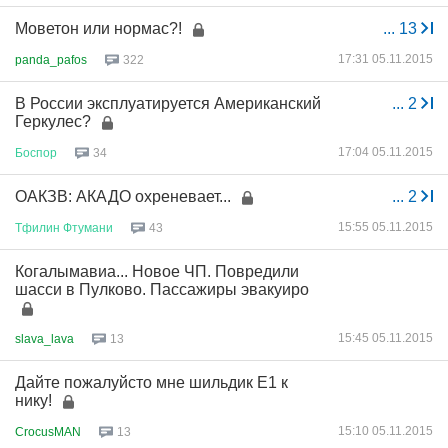
Моветон или нормас?!
...
13
17:31 05.11.2015
panda_pafos
322
В России эксплуатируется Американский
...
2
Геркулес?
17:04 05.11.2015
Боспор
34
ОАКЗВ: АКАДО охреневает...
...
2
15:55 05.11.2015
Тфилин
Фтумани
43
Когалымавиа... Новое ЧП. Повредили
шасси в Пулково. Пассажиры эвакуиро
15:45 05.11.2015
slava_lava
13
Дайте пожалуйсто мне шильдик Е1 к
нику!
15:10 05.11.2015
CrocusMAN
13