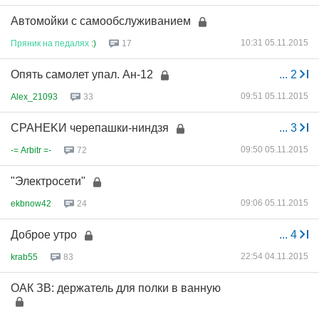
Автомойки с самообслуживанием
10:31 05.11.2015
Пряник
на
педалях
:)
17
Опять самолет упал. Ан-12
...
2
09:51 05.11.2015
Alex_21093
33
CPAHEKИ черепашки-ниндзя
...
3
09:50 05.11.2015
-= Arbitr =-
72
"Электросети"
09:06 05.11.2015
ekbnow42
24
Доброе утро
...
4
22:54 04.11.2015
krab55
83
ОАК ЗВ: держатель для полки в ванную