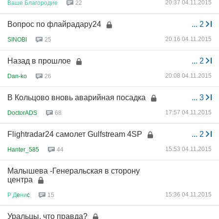
20:37 04.11.2015
Ваше
Благородие
22
Вопрос по флайрадару24
...
2
20:16 04.11.2015
SINOBI
25
Назад в прошлое
...
2
20:08 04.11.2015
Dan-ko
26
В Кольцово вновь аварийная посадка
...
3
17:57 04.11.2015
DoctorADS
68
Flightradar24 самолет Gulfstream 4SP
...
2
15:53 04.11.2015
Hanter_585
44
Малышева -Генеральская в сторону
центра
15:36 04.11.2015
Р
Д
e
ни
c
15
Уральцы, что правда?