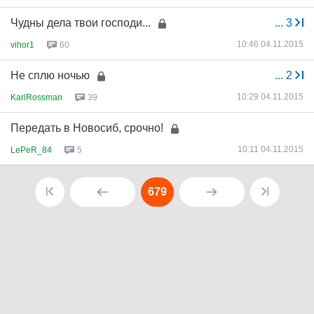
Чудны дела твои господи...
...
3
10:46 04.11.2015
vihor1
60
Не сплю ночью
...
2
10:29 04.11.2015
KarlRossman
39
Передать в Новосиб, срочно!
10:11 04.11.2015
LePeR_84
5
679