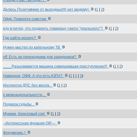
А когда у нас так будет?
Делюсь Позитивчико от выходных!!!( нет модему)
(
1
|
2
)
Офф. Помогите советом
еду в питер, что подарить товарищу такого "уральского"?
(
1
|
2
)
Где найти резину?
Нужен мастер по кабельному ТВ
off: Есть ли переходники для зарядников?
____Разыскивается машина совершившая преступление!!!
(
1
|
2
)
Наверное, ОФФ. А что есть КЗПА?
(
1
|
2
|
3
)
Инспектор ДПС без жезла..
(
1
|
2
)
о межнациональности...
Подарок судьбы..
Мужики, березовый сок!
(
1
|
2
)
--Интерессная функция QIP---
Форумизмъ:)