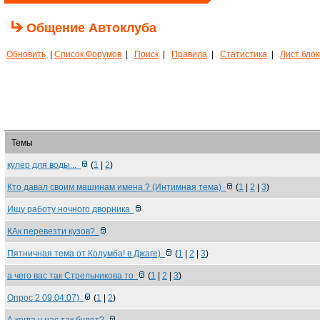
Общение Автоклуба
Обновить
|
Список Форумов
|
Поиск
|
Правила
|
Статистика
|
Лист бло
Темы
кулер для воды...
(
1
|
2
)
Кто давал своим машинам имена ? (Интимная тема)
(
1
|
2
|
3
)
Ищу работу ночного дворника
КАк перевезти кузов?
Пятничная тема от Колумба! в Джаге)
(
1
|
2
|
3
)
а чего вас так Стрельникова то
(
1
|
2
|
3
)
Опрос 2 09.04.07)
(
1
|
2
)