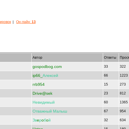
кировок
|
Он-лайн:
13
Автор
Ответы
Прос
gospodbog.com
33
322
ip66_
Алексей
66
1223
rrb954
15
273
Drive@sek
23
812
Невидимый
60
1365
Отважный
Малыш
67
954
Зв
e
р
o
б
o
й
32
634