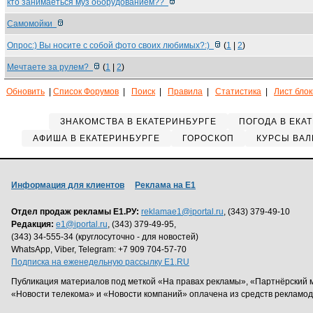
кто занимаеться муз оборудованием??
Самомойки
Опрос:) Вы носите с собой фото своих любимых?:)
(
1
|
2
)
Мечтаете за рулем?
(
1
|
2
)
Обновить
|
Список Форумов
|
Поиск
|
Правила
|
Статистика
|
Лист бло
ЗНАКОМСТВА В ЕКАТЕРИНБУРГЕ
ПОГОДА В ЕКА
АФИША В ЕКАТЕРИНБУРГЕ
ГОРОСКОП
КУРСЫ ВАЛ
Информация для клиентов
Реклама на Е1
Отдел продаж рекламы Е1.РУ:
reklamae1@iportal.ru
, (343) 379-49-10
Редакция:
e1@iportal.ru
, (343) 379-49-95,
(343) 34-555-34 (круглосуточно - для новостей)
WhatsApp, Viber, Telegram: +7 909 704-57-70
Подписка на еженедельную рассылку E1.RU
Публикация материалов под меткой «На правах рекламы», «Партнёрский 
«Новости телекома» и «Новости компаний» оплачена из средств рекламо