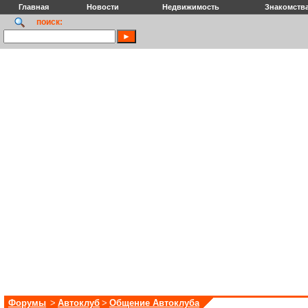
Главная
Новости
Недвижимость
Знакомств
поиск:
Форумы
>
Автоклуб
>
Общение Автоклуба