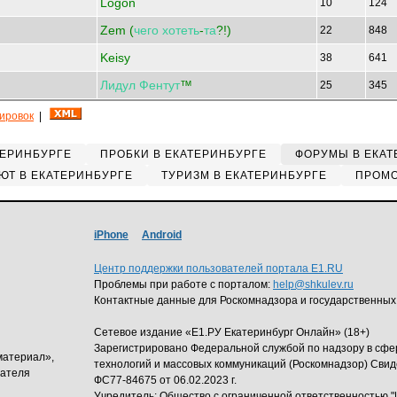
Logon
10
124
Zem (
чего
хотеть
-
та
?!)
22
848
Keisy
38
641
Лидул
Фентут
™
25
345
кировок
|
ТЕРИНБУРГЕ
ПРОБКИ В ЕКАТЕРИНБУРГЕ
ФОРУМЫ В ЕКАТ
ЮТ В ЕКАТЕРИНБУРГЕ
ТУРИЗМ В ЕКАТЕРИНБУРГЕ
ПРОМО
iPhone
Android
Центр поддержки пользователей портала E1.RU
Проблемы при работе с порталом:
help@shkulev.ru
Контактные данные для Роскомнадзора и государственных
Сетевое издание «Е1.РУ Екатеринбург Онлайн» (18+)
Зарегистрировано Федеральной службой по надзору в сф
материал»,
технологий и массовых коммуникаций (Роскомнадзор) Свид
дателя
ФС77-84675 от 06.02.2023 г.
Учредитель: Общество с ограниченной ответственность