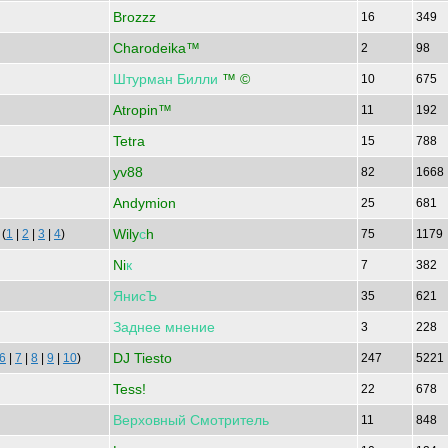
Brozzz
16
349
Charodeika™
2
98
Штурман
Билли
™ ©
10
675
Atropin™
11
192
Tetra
15
788
yv88
82
1668
Andymion
25
681
Wily
с
h
(
1
|
2
|
3
|
4
)
75
1179
Ni
к
7
382
ЯнисЪ
35
621
Заднее
мнение
3
228
DJ Tiesto
6
|
7
|
8
|
9
|
10
)
247
5221
Tess!
22
678
Верховный
Смотритель
11
848