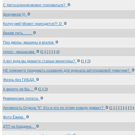
С Автосалоном можно торговаться?
форумизм )))
Колуу-умб! Может пригодится?! :D
Время пять.........
Про дворы, машины и козлов
опрос - маааасква
(
1
|
2
|
3
|
4
)
А вот куда вы деваете старые мониторы?
(
1
|
2
)
НЕ поможете придумать название для журнала автоправовой тематики?
Жизнь без ГИБДД
А верите ли Вы...
(
1
|
2
)
Ревякинские лопаты
Активность Отдела "К". Кто и что по этому поводу думает?
(
1
|
2
|
3
|
4
|
5
|
Фото Ёжика.
ДТП на Бардина...