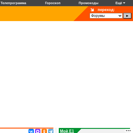
Телепрограмма
Гороскоп
Промокоды
Ещё
переход:
Мой E1