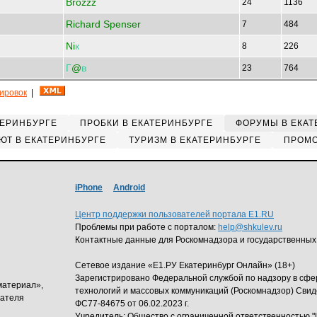
Brozzz
24
1136
Richard Spenser
7
484
Ni
к
8
226
Г
@
в
23
764
кировок
|
ТЕРИНБУРГЕ
ПРОБКИ В ЕКАТЕРИНБУРГЕ
ФОРУМЫ В ЕКАТ
ЮТ В ЕКАТЕРИНБУРГЕ
ТУРИЗМ В ЕКАТЕРИНБУРГЕ
ПРОМО
iPhone
Android
Центр поддержки пользователей портала E1.RU
Проблемы при работе с порталом:
help@shkulev.ru
Контактные данные для Роскомнадзора и государственных
Сетевое издание «Е1.РУ Екатеринбург Онлайн» (18+)
Зарегистрировано Федеральной службой по надзору в сф
материал»,
технологий и массовых коммуникаций (Роскомнадзор) Свид
дателя
ФС77-84675 от 06.02.2023 г.
Учредитель: Общество с ограниченной ответственность