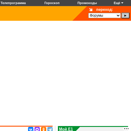
Телепрограмма
Гороскоп
Промокоды
Ещё
переход:
Мой E1