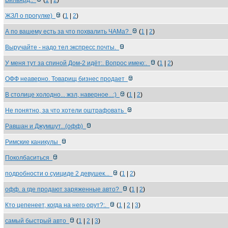
Бильярд:.
(
1
|
2
)
ЖЗЛ о прогулке)
(
1
|
2
)
А по вашему есть за что похвалить ЧАМа?
(
1
|
2
)
Выручайте - надо тел экспресс почты.
У меня тут за спиной Дом-2 идёт:. Вопрос имею:.
(
1
|
2
)
ОФФ неаверно. Товарищ бизнес продает
В столице холодно... жзл, наверное...:)
(
1
|
2
)
Не понятно, за что хотели оштрафовать
Равшан и Джумшут...(офф)
Римские каникулы
Поколбаситься
подробности о суициде 2 девушек...
(
1
|
2
)
офф. а где продают заряженные авто?
(
1
|
2
)
Кто цепенеет, когда на него орут?:.
(
1
|
2
|
3
)
самый быстрый авто
(
1
|
2
|
3
)