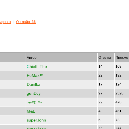
кировок
|
Он-лайн:
36
Автор
Ответы
Просмо
С
hieff, The
14
103
FeMax™
22
192
Danilka
17
124
gunDJy
97
2328
~@®™~
22
478
M&L
4
461
superJohn
6
73