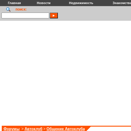
Главная
Новости
Недвижимость
Знакомств
поиск:
Форумы
>
Автоклуб
>
Общение Автоклуба