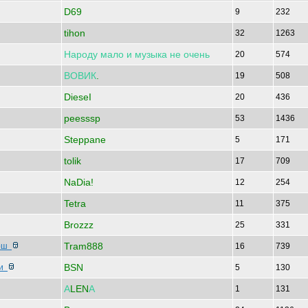
D69
9
232
tihon
32
1263
Народу
мало
и
музыка
не
очень
20
574
ВОВИК
.
19
508
DieseI
20
436
peesssp
53
1436
Steppane
5
171
tolik
17
709
NaDia!
12
254
Tetra
11
375
Brozzz
25
331
Tram888
ерш
16
739
BSN
ми
5
130
А
LEN
А
1
131