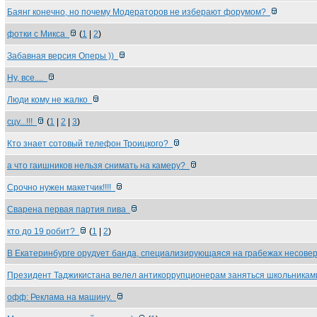
Баянг конечно, но почему Модераторов не изберают форумом?
фотки с Микса
(
1
|
2
)
Забавная версия Оперы ))
Ну, все....
Люди кому не жалко
сцу...!!!
(
1
|
2
|
3
)
Кто знает сотовый телефон Троицкого?
а что гаишников нельзя снимать на камеру?
Срочно нужен макетчик!!!!
Сварена первая партия пива
кто до 19 робит?
(
1
|
2
)
В Екатеринбурге орудует банда, специализирующаяся на грабежах несов
Президент Таджикистана велел антикоррупционерам заняться школьника
офф: Реклама на машину.