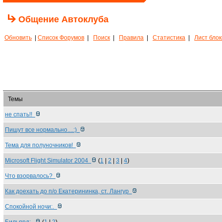
Общение Автоклуба
Обновить
|
Список Форумов
|
Поиск
|
Правила
|
Статистика
|
Лист бло
Темы
не спать!!
Пишут все нормально....:)
Тема для полуночников!
Microsoft Flight Simulator 2004
(
1
|
2
|
3
|
4
)
Что взорвалось?
Как доехать до п/о Екатерининка, ст. Лангур
Спокойной ночи:.