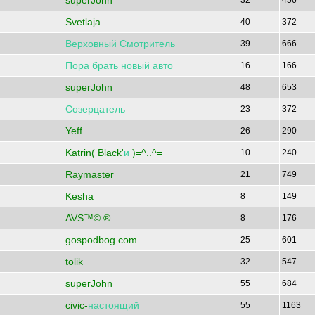
superJohn
32
456
Svetlaja
40
372
Верховный
Смотритель
39
666
Пора
брать
новый
авто
16
166
superJohn
48
653
Созерцатель
23
372
Yeff
26
290
Katrin( Black'
и
)=^..^=
10
240
Raymaster
21
749
Kesha
8
149
AVS™© ®
8
176
gospodbog.com
25
601
tolik
32
547
superJohn
55
684
civic-
настоящий
55
1163