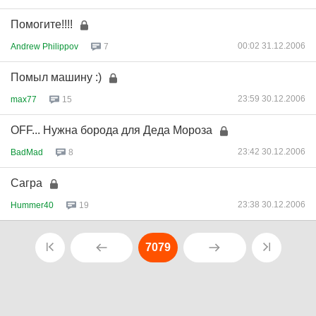
Помогите!!!!
00:02 31.12.2006
Andrew Philippov
7
Помыл машину :)
23:59 30.12.2006
max77
15
OFF... Нужна борода для Деда Мороза
23:42 30.12.2006
BadMad
8
Сагра
23:38 30.12.2006
Hummer40
19
7079