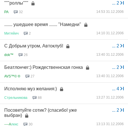
"""роллы"""
...
2
14:53 31.12.2006
PA
32
....... ушедшее время ....... "Намедни"
14:10 31.12.2006
Митяйич
2
C Добрым утром, Автоклуб!
...
2
13:40 31.12.2006
dok™
26
Беатлончег:) Рождественнская гонка
...
2
13:40 31.12.2006
AVS™© ®
27
Исполняю муз желания:)
...
4
13:27 31.12.2006
Стрельникова
88
Посоветуйте сотик? (спасибо! уже
...
2
выбран)
13:13 31.12.2006
----A
лекс
30