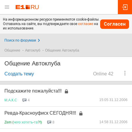
На информационном ресурсе применяются cookie-файлы.
Согласен
Оставаясь на сайте, вы подтверждаете свое
согласие
на
их использование.
Поиск по форумам
Общение
Автоклуб
Общение Автоклуба
Общение Автоклуба
Создать тему
Online 42
Подскажите пожалуйста!!!
15:05 31.12.2006
М
.
А
.
К
.
С
4
Ревда-Красноуфиск СЕГОДНЯ!!!
14:58 31.12.2006
Zem (
чего
хотеть
-
та
?!)
8