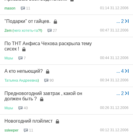
01:14 31.12.2006
mason
11
"Подарки" от гайцев.
...
2
00:47 31.12.2006
Zem (
чего
хотеть
-
та
?!)
27
По ТНТ Анфиса Чехова раскрыла тему
сисек !
00:44 31.12.2006
Мшы
7
А кто непьющий?
...
4
00:34 31.12.2006
Татьяна
Андреевна
)
90
Предновогодний завтрак , какой он
...
2
должен быть ?
00:26 31.12.2006
Мшы
40
Новогодний плэйлист
00:12 31.12.2006
ssleeper
11