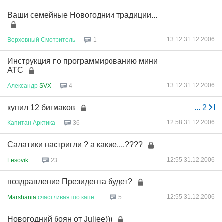
Ваши семейные Новогоднии традиции...
13:12 31.12.2006
Верховный
Смотритель
1
Инструкция по программированию мини
АТС
13:12 31.12.2006
Александр
SVX
4
купил 12 бигмаков
...
2
12:58 31.12.2006
Капитан
Арктика
36
Салатики настригли ? а какие....????
12:55 31.12.2006
Lesovik...
23
поздравление Президента будет?
12:55 31.12.2006
Marshania
счастливая
шо
капец
!...
5
Новогодний боян от Juliee)))