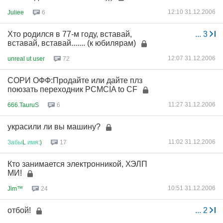
12:10 31.12.2006
Juliee
6
Хто родился в 77-м году, вставай,
...
3
вставай, вставай....... (к юбилярам)
12:07 31.12.2006
unreal ut user
72
СОРИ ОФФ:Продайте или дайте плз
поюзать переходник PCMCIA to CF
11:27 31.12.2006
666.TauruS
6
украсили ли вы машину?
11:02 31.12.2006
Забы
L
имя
:)
17
Кто занимается электронникой, ХЭЛП
МИ!
10:51 31.12.2006
Jim™
24
отбой!
...
2