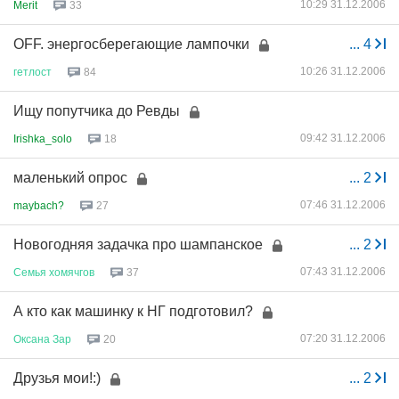
10:29 31.12.2006
Merit
33
OFF. энергосберегающие лампочки
...
4
10:26 31.12.2006
гетлост
84
Ищу попутчика до Ревды
09:42 31.12.2006
Irishka_solo
18
маленький опрос
...
2
07:46 31.12.2006
maybach?
27
Новогодняя задачка про шампанское
...
2
07:43 31.12.2006
Семья
хомячгов
37
А кто как машинку к НГ подготовил?
07:20 31.12.2006
Оксана
Зар
20
Друзья мои!:)
...
2