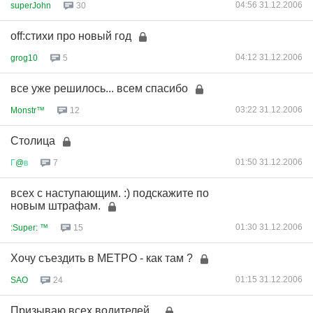
04:56 31.12.2006
superJohn
30
off:стихи про новый год
04:12 31.12.2006
grog10
5
все уже решилось... всем спасибо
03:22 31.12.2006
Monstr™
12
Столица
01:50 31.12.2006
Г
@
в
7
всех с наступающим. :) подскажите по
новым штрафам.
01:30 31.12.2006
:Super: ™
15
Хочу съездить в МЕТРО - как там ?
01:15 31.12.2006
SAO
24
Призываю всех водителей...