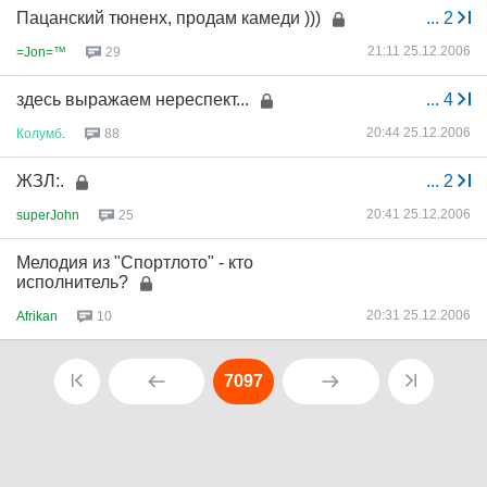
Пацанский тюненх, продам камеди )))
...
2
21:11 25.12.2006
=Jon=™
29
здесь выражаем нереспект...
...
4
20:44 25.12.2006
Колумб
.
88
ЖЗЛ:.
...
2
20:41 25.12.2006
superJohn
25
Мелодия из "Спортлото" - кто
исполнитель?
20:31 25.12.2006
Afrikan
10
7097