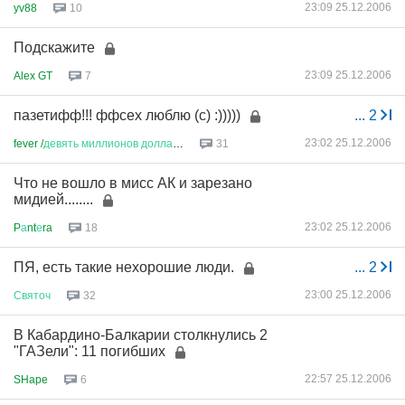
23:09 25.12.2006
yv88
10
Подскажите
23:09 25.12.2006
Alex GT
7
пазетифф!!! ффсех люблю (с) :)))))
...
2
23:02 25.12.2006
fever /
девять
миллионов
доллар
...
31
Что не вошло в мисс АК и зарезано
мидией........
23:02 25.12.2006
P
а
nt
е
ra
18
ПЯ, есть такие нехорошие люди.
...
2
23:00 25.12.2006
Святоч
32
В Кабардино-Балкарии столкнулись 2
"ГАЗели": 11 погибших
22:57 25.12.2006
SHape
6