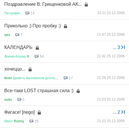
Поздравление В. Грищенковой АК...
22:11 25.12.2006
Петрович
14
Прикольно ;) Про пробку :)
21:47 25.12.2006
aes
7
КАЛЕНДАРЬ
...
3
21:42 25.12.2006
Фанки
-
Кошка
®
54
хочеццо...
21:26 25.12.2006
fever /
девять
миллионов
доллар
...
17
Все-таки LOST страшная сила :)
21:23 25.12.2006
vudu
5
Фигасе! [nego]
...
2
21:22 25.12.2006
Мент
Ronny
35