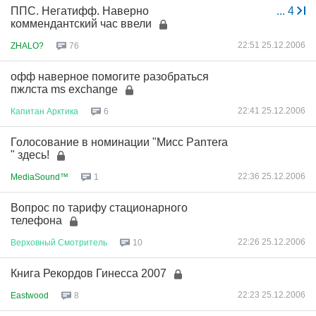
ППС. Негатифф. Наверно
...
4
коммендантский час ввели
22:51 25.12.2006
ZHALO?
76
офф наверное помогите разобраться
пжлста ms exchange
22:41 25.12.2006
Капитан
Арктика
6
Голосование в номинации "Мисс Pаnтеra
" здесь!
22:36 25.12.2006
MediaSound™
1
Вопрос по тарифу стационарного
телефона
22:26 25.12.2006
Верховный
Смотритель
10
Книга Рекордов Гинесса 2007
22:23 25.12.2006
Eastwood
8