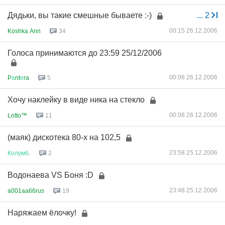
Дядьки, вы такие смешные бываете :-)
...
2
00:15 26.12.2006
Koshka Ann
34
Голоса принимаются до 23:59 25/12/2006
00:08 26.12.2006
P
а
nt
е
ra
5
Хочу наклейку в виде ника на стекло
00:08 26.12.2006
Lotto™
11
(маяк) дискотека 80-х на 102,5
23:58 25.12.2006
Колумб
.
2
Водонаева VS Боня :D
23:48 25.12.2006
a001aa66rus
19
Наряжаем ёлочку!