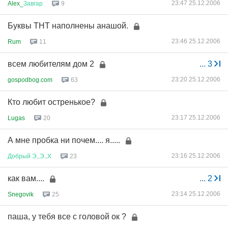
23:47 25.12.2006
Alex_
Завгар
9
Буквы ТНТ наполнены анашой.
23:46 25.12.2006
Rum
11
всем любителям дом 2
...
3
23:20 25.12.2006
gospodbog.com
63
Кто любит остренькое?
23:17 25.12.2006
Lugas
20
А мне пробка ни почем.... я.....
23:16 25.12.2006
Добрый
Э
..
Э
..
Х
23
как вам....
...
2
23:14 25.12.2006
Snegovik
25
паша, у тебя все с головой ок ?