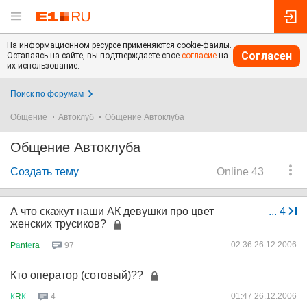
На информационном ресурсе применяются cookie-файлы.
Согласен
Оставаясь на сайте, вы подтверждаете свое
согласие
на
их использование.
Поиск по форумам
Общение
Автоклуб
Общение Автоклуба
Общение Автоклуба
Создать тему
Online 43
А что скажут наши АК девушки про цвет
...
4
женских трусиков?
02:36 26.12.2006
P
а
nt
е
ra
97
Кто оператор (сотовый)??
01:47 26.12.2006
К
R
К
4