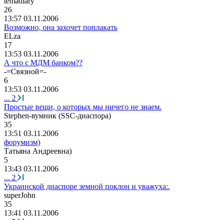
temadiary
26
13:57 03.11.2006
Возможно, она захочет поплакать
ELz
а
17
13:53 03.11.2006
А что с МДМ банком??
-=
Связной
=-
6
13:53 03.11.2006
...
2
Простые вещи, о которых мы ничего не знаем.
Stephen-
вумник
(SSC-
диаспора
)
35
13:51 03.11.2006
форумизм)
Татьяна
Андреевна
)
5
13:43 03.11.2006
...
2
Украинской диаспоре земной поклон и уважуха:.
superJohn
35
13:41 03.11.2006