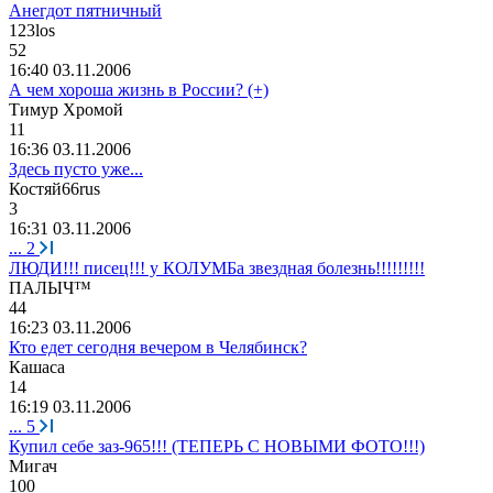
Анегдот пятничный
123los
52
16:40 03.11.2006
А чем хороша жизнь в России? (+)
Тимур
Хромой
11
16:36 03.11.2006
Здесь пусто уже...
Костяй
66rus
3
16:31 03.11.2006
...
2
ЛЮДИ!!! писец!!! у КОЛУМБа звездная болезнь!!!!!!!!!
ПАЛЫЧ
™
44
16:23 03.11.2006
Кто едет сегодня вечером в Челябинск?
Кашаса
14
16:19 03.11.2006
...
5
Купил себе заз-965!!! (ТЕПЕРЬ С НОВЫМИ ФОТО!!!)
Мигач
100