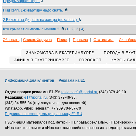
Предвыборная херь
Нид хэлп. 1-к квартиру надо снять.
2 Билета на Дидюлю на завтра (нехалява)
Кто срывает символы с машин ?
(
1
|
2
|
3
|
4
)
Обновить
|
Список Форумов
|
Поиск
|
Правила
|
Статистика
|
Лист бло
ЗНАКОМСТВА В ЕКАТЕРИНБУРГЕ
ПОГОДА В ЕКА
АФИША В ЕКАТЕРИНБУРГЕ
ГОРОСКОП
КУРСЫ ВАЛ
Информация для клиентов
Реклама на Е1
Отдел продаж рекламы Е1.РУ:
reklamae1@iportal.ru
, (343) 379-49-10
Редакция:
e1@iportal.ru
, (343) 379-49-95,
(343) 34-555-34 (круглосуточно - для новостей)
WhatsApp, Viber, Telegram: +7 909 704-57-70
Подписка на еженедельную рассылку E1.RU
Публикация материалов под меткой «На правах рекламы», «Партнёрский 
«Новости телекома» и «Новости компаний» оплачена из средств рекламо