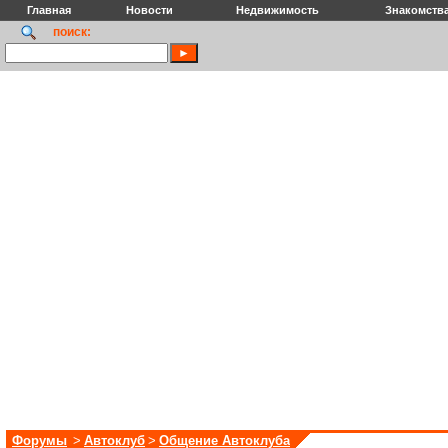
Главная
Новости
Недвижимость
Знакомств
поиск:
Форумы
>
Автоклуб
>
Общение Автоклуба