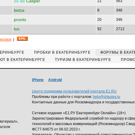
он
же
Casper
21
563
betza
8
348
pronto
20
346
tvn
92
2712
кировок
|
ТЕРИНБУРГЕ
ПРОБКИ В ЕКАТЕРИНБУРГЕ
ФОРУМЫ В ЕКАТ
ЮТ В ЕКАТЕРИНБУРГЕ
ТУРИЗМ В ЕКАТЕРИНБУРГЕ
ПРОМО
iPhone
Android
Центр поддержки пользователей портала E1.RU
Проблемы при работе с порталом:
help@shkulev.ru
Контактные данные для Роскомнадзора и государственных
Сетевое издание «Е1.РУ Екатеринбург Онлайн» (18+)
Зарегистрировано Федеральной службой по надзору в сф
материал»,
технологий и массовых коммуникаций (Роскомнадзор) Свид
дателя
ФС77-84675 от 06.02.2023 г.
Учредитель: Общество с ограниченной ответственность