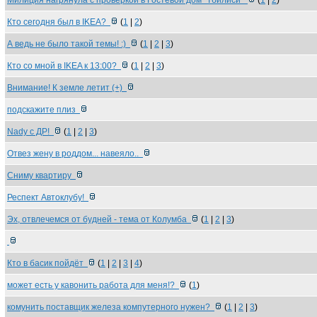
Милиция нагрянула с проверкой в Гостевой дом "Тбилиси"
(
1
|
2
)
Кто сегодня был в IKEA?
(
1
|
2
)
А ведь не было такой темы! :)
(
1
|
2
|
3
)
Кто со мной в IKEA к 13:00?
(
1
|
2
|
3
)
Внимание! К земле летит (+)
подскажите плиз
Nady с ДР!
(
1
|
2
|
3
)
Отвез жену в роддом... навеяло..
Сниму квартиру
Респект Автоклубу!
Эх, отвлечемся от будней - тема от Колумба
(
1
|
2
|
3
)
Кто в басик пойдёт
(
1
|
2
|
3
|
4
)
может есть у кавонить работа для меня!?
(
1
)
комунить поставщик железа компутерного нужен?
(
1
|
2
|
3
)