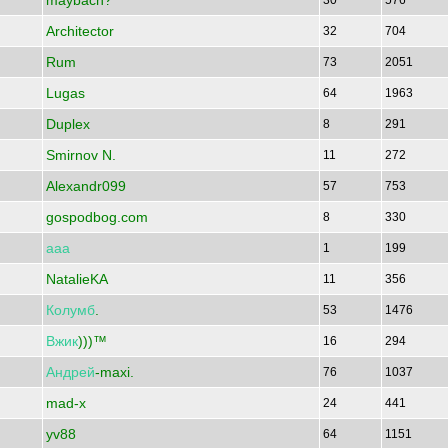
maybach?
30
576
Architector
32
704
Rum
73
2051
Lugas
64
1963
Duplex
8
291
Smirnov N.
11
272
Alexandr099
57
753
gospodbog.com
8
330
ааа
1
199
NatalieKA
11
356
Колумб
.
53
1476
Вжик
)))™
16
294
Андрей
-maxi.
76
1037
mad-x
24
441
yv88
64
1151