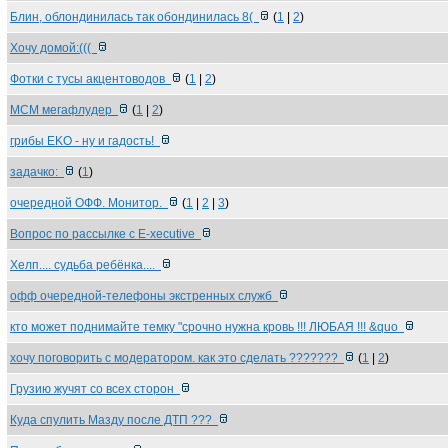
Блин, облондинилась так обондинилась 8(
(
1
|
2
)
Хочу домой:(((
Фотки с тусы акцентоводов
(
1
|
2
)
МСМ мегафлудер
(
1
|
2
)
грибы EKO - ну и гадость!
задачко:
(
1
)
очередной ОФФ. Монитор.
(
1
|
2
|
3
)
Вопрос по рассылке с E-xecutive
Хелп.... судьба ребёнка....
офф очередной-телефоны экстренных служб
кто может поднимайте темку "срочно нужна кровь !!! ЛЮБАЯ !!! &quo
хочу поговорить с модератором. как это сделать ???????
(
1
|
2
)
Грузию жучят со всех сторон
Куда спулить Мазду после ДТП ???