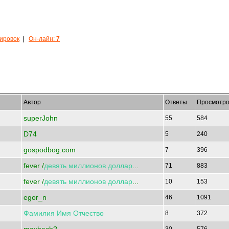
кировок
|
Он-лайн:
7
Автор
Ответы
Просмотро
superJohn
55
584
D74
5
240
gospodbog.com
7
396
fever /
девять
миллионов
доллар
...
71
883
fever /
девять
миллионов
доллар
...
10
153
egor_n
46
1091
Фамилия
Имя
Отчество
8
372