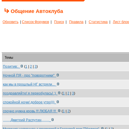
Общение Автоклуба
Обновить
|
Список Форумов
|
Поиск
|
Правила
|
Статистика
|
Лист бло
Темы
Позитив:.
(
1
|
2
|
3
)
Ночной ПЯ - про "поворотники"
как мы в прошлый НГ встряли...
поздравляйте! я переобулась! :)
(
1
|
2
|
3
)
спокойной ночи/ доброе утро)))
срочно нужна кровь !!! ЛЮБАЯ !!!
(
1
|
2
)
,,,,,,,,,Дмитрий Распутин,,,,,,,,,