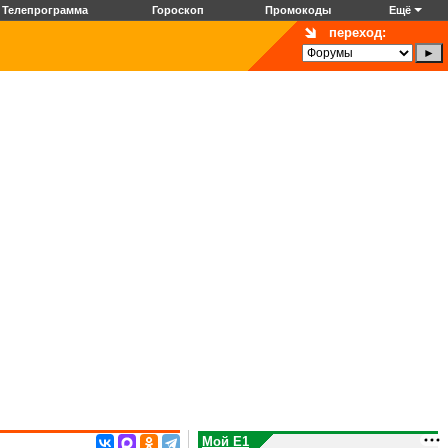
Телепрограмма
Гороскоп
Промокоды
Ещё
переход:
Мой E1