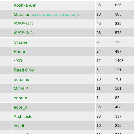
Koshka Ann
35
836
Marshania
счастливая
шо
капец
!...
18
305
AVS™© ®
45
825
AVS™© ®
36
573
Crasher
21
293
Radar
24
487
~XO~
72
1403
Read Only
6
121
n
о
n
а
me
20
761
M
С
M™
11
161
egor_n
1
82
egor_n
36
408
Architector
23
337
esprit
10
215