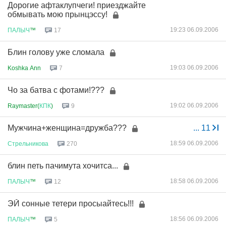
Дорогие афтаклупчеги! приезджайте
обмывать мою прынцэссу!
19:23 06.09.2006
ПАЛЫЧ
™
17
Блин голову уже сломала
19:03 06.09.2006
Koshka Ann
7
Чо за батва с фотами!???
19:02 06.09.2006
Raymaster(
КПК
)
9
Мужчина+женщина=дружба???
...
11
18:59 06.09.2006
Стрельникова
270
блин петь пачимута хочитса...
18:58 06.09.2006
ПАЛЫЧ
™
12
ЭЙ сонные тетери просыайтесь!!!
18:56 06.09.2006
ПАЛЫЧ
™
5