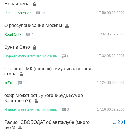
Новая тема
17:50 06.09.2006
Ri
с
hard Spenser
13
О рассупонивании Москвы
17:34 06.09.2006
Read Only
4
Бунт в Сезо
17:32 06.09.2006
Народу
мало
и
музыка
не
очень
6
Стащил с МК (стишок) тему писал из под
стола
17:24 06.09.2006
-=Z=-
11
офф Может есть у когонибудь Бумер
Каретного?))
17:16 06.09.2006
Народу
мало
и
музыка
не
очень
3
Радио "СВОБОДА" об автоклубе (много
...
2
букв)