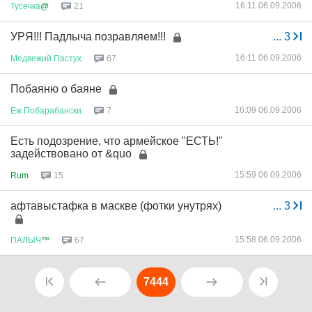
16:11 06.09.2006
Тусечка
@
21
УРЯ!!! Падлыча позравляем!!!
...
3
16:11 06.09.2006
Медвежий
Пастух
67
Побаяню о баяне
16:09 06.09.2006
Еж
Побарабански
7
Есть подозрение, что армейское "ЕСТЬ!"
задействовано от &quo
15:59 06.09.2006
Rum
15
афтавыстафка в маскве (фотки унутрях)
...
3
15:58 06.09.2006
ПАЛЫЧ
™
67
7444