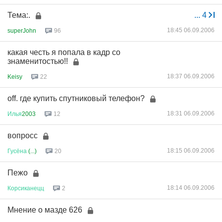
Тема:.
...
4
18:45 06.09.2006
superJohn
96
какая честь я попала в кадр со
знаменитостью!!
18:37 06.09.2006
Keisy
22
off. где купить спутниковый телефон?
18:31 06.09.2006
Илья
2003
12
вопросс
18:15 06.09.2006
Гусёна
(...)
20
Пежо
18:14 06.09.2006
Корсиканецц
2
Мнение о мазде 626