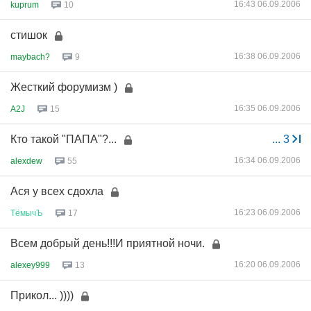
16:43 06.09.2006
kuprum
10
стишок
16:38 06.09.2006
maybach?
9
Жесткий форумизм )
16:35 06.09.2006
A2J
15
Кто такой "ПАПА"?...
...
3
16:34 06.09.2006
alexdew
55
Ася у всех сдохла
16:23 06.09.2006
ТёмычЪ
17
Всем добрый день!!!И приятной ночи.
16:20 06.09.2006
alexey999
13
Прикол... ))))