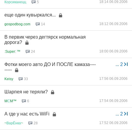
18:14 06.09.2006
Корсиканецц
5
еще один кувыркался...
18:12 06.09.2006
gospodbog.com
14
В первик через дегтярск нормальная
дорога?
18:00 06.09.2006
:Super: ™
24
Фотки моего авто ДО И ПОСЛЕ камаза----
...
2
-----
17:56 06.09.2006
Keisy
33
Шарпея не теряли?
17:54 06.09.2006
M
С
M™
6
А где у нас есть WiFi
...
2
17:52 06.09.2006
~
ВарЁнка
~
28