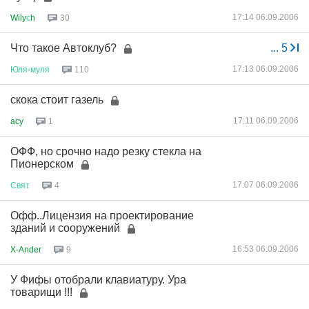
17:14 06.09.2006
Wily
с
h
30
Что такое Автоклуб?
...
5
17:13 06.09.2006
Юля
-
муля
110
скока стоит газель
17:11 06.09.2006
acy
1
ОФФ, но срочно надо резку стекла на
Пионерском
17:07 06.09.2006
Свят
4
Офф..Лицензия на проектирование
зданий и сооружений
16:53 06.09.2006
X-Ander
9
У Фифы отобрали клавиатуру. Ура
товарищи !!!