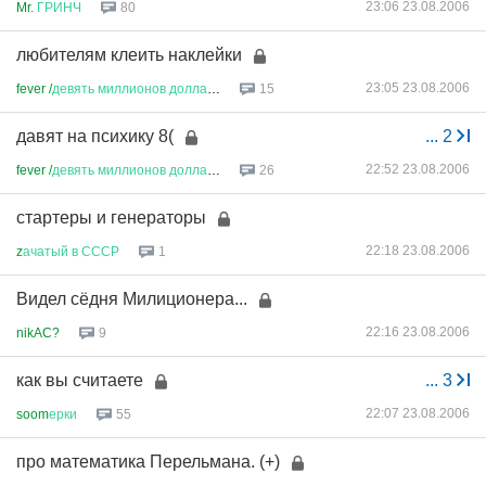
23:06 23.08.2006
Mr.
ГРИНЧ
80
любителям клеить наклейки
23:05 23.08.2006
fever /
девять
миллионов
доллар
...
15
давят на психику 8(
...
2
22:52 23.08.2006
fever /
девять
миллионов
доллар
...
26
стартеры и генераторы
22:18 23.08.2006
z
ачатый
в
СССР
1
Видел сёдня Милиционера...
22:16 23.08.2006
nikAC?
9
как вы считаете
...
3
22:07 23.08.2006
soom
ерки
55
про математика Перельмана. (+)