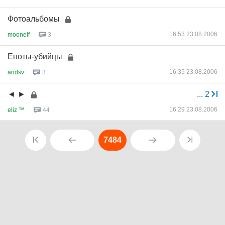
Фотоальбомы
16:53 23.08.2006
moonelf
3
Еноты-убийцы
16:35 23.08.2006
andsv
3
◄ ►
...
2
16:29 23.08.2006
eliz ™
44
7484