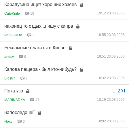
Карапузина ищет хороших хозяев
19:12 23.08.2006
CuteKnife
19
наконец то отдых...пишу с кипра
18:55 23.08.2006
маринка
ro
8
Рекламные плакаты в Киеве
18:51 23.08.2006
andsv
9
Капова пещера - был кто-нибудь?
18:32 23.08.2006
Bios87
7
Покатаю
...
2
18:19 23.08.2006
MARINADKA
47
напоследочеГ
18:02 23.08.2006
Noxy
6