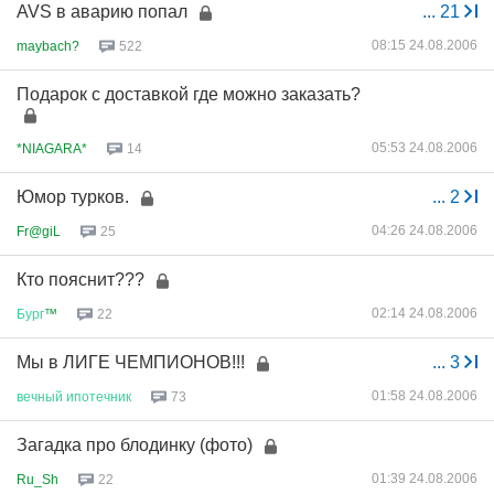
AVS в аварию попал
...
21
08:15 24.08.2006
maybach?
522
Подарок с доставкой где можно заказать?
05:53 24.08.2006
*NIAGARA*
14
Юмор турков.
...
2
04:26 24.08.2006
Fr@giL
25
Кто пояснит???
02:14 24.08.2006
Бург
™
22
Мы в ЛИГЕ ЧЕМПИОНОВ!!!
...
3
01:58 24.08.2006
вечный
ипотечник
73
Загадка про блодинку (фото)
01:39 24.08.2006
Ru_Sh
22