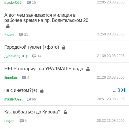
22:05 23.08.2006
masterO99
15
А вот чем занимаются милиция в
рабочее время на пр. Водительском 20
21:50 23.08.2006
Кузен
21
Городской туалет (+фото)
21:39 23.08.2006
Дуремар
(18+)
14
HELP-нотариус на УРАЛМАШЕ.надо
21:28 23.08.2006
timerlan
5
че с инетом?(+)
...
3
20:51 23.08.2006
masterO99
66
Как добраться до Кирова?
20:32 23.08.2006
Logon
6