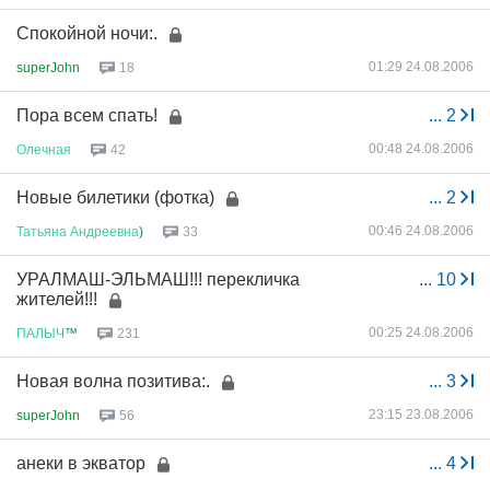
Спокойной ночи:.
01:29 24.08.2006
superJohn
18
Пора всем спать!
...
2
00:48 24.08.2006
Олечная
42
Новые билетики (фотка)
...
2
00:46 24.08.2006
Татьяна
Андреевна
)
33
УРАЛМАШ-ЭЛЬМАШ!!! перекличка
...
10
жителей!!!
00:25 24.08.2006
ПАЛЫЧ
™
231
Новая волна позитива:.
...
3
23:15 23.08.2006
superJohn
56
анеки в экватор
...
4