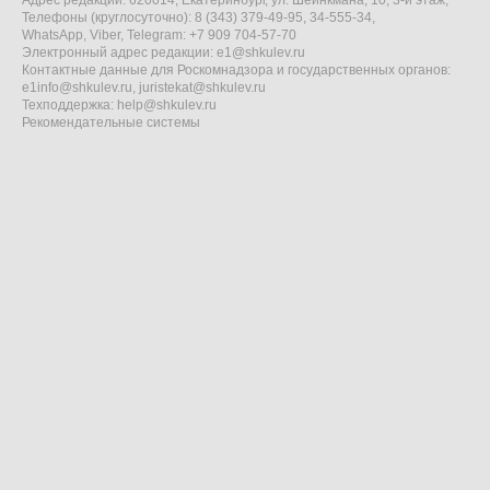
Адрес редакции: 620014, Екатеринбург, ул. Шейнкмана, 10, 3-й этаж,
Телефоны (круглосуточно): 8 (343) 379-49-95, 34-555-34,
WhatsApp, Viber, Telegram: +7 909 704-57-70
Электронный адрес редакции:
e1@shkulev.ru
Контактные данные для Роскомнадзора и государственных органов:
e1info@shkulev.ru
,
juristekat@shkulev.ru
Техподдержка:
help@shkulev.ru
Рекомендательные системы