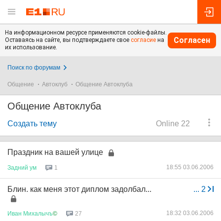
На информационном ресурсе применяются cookie-файлы.
Согласен
Оставаясь на сайте, вы подтверждаете свое
согласие
на
их использование.
Поиск по форумам
Общение
Автоклуб
Общение Автоклуба
Общение Автоклуба
Создать тему
Online 22
Праздник на вашей улице
18:55 03.06.2006
Задний
ум
1
Блин. как меня этот диплом задолбал...
...
2
18:32 03.06.2006
Иван
Михалычъ
©
27