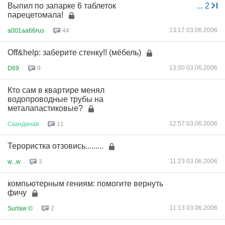
Выпил по запарке 6 таблеток
...
2
парецетомала!
13:17 03.06.2006
a001aa66rus
44
Off&help: заберите стенку!! (мёбель)
13:00 03.06.2006
D69
9
Кто сам в квартире менял
водопроводные трубы на
металапастиковые?
12:57 03.06.2006
Скандинав
11
Терористка отзовись.........
11:23 03.06.2006
w...w
3
компьютерным гениям: помогите вернуть
фичу
11:13 03.06.2006
Surlaw ©
2