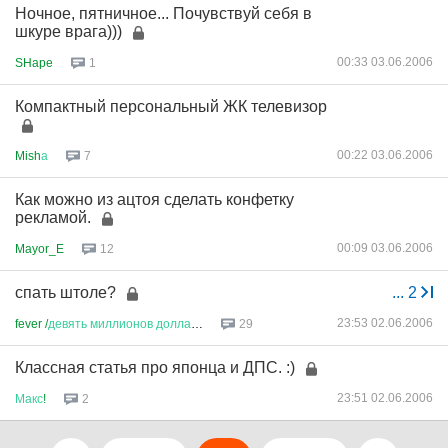
Ночное, пятничное... Почувствуй себя в
шкуре врага)))
00:33 03.06.2006
SHape
1
Компактный персональный ЖК телевизор
00:22 03.06.2006
Mish
а
7
Как можно из ацтоя сделать конфетку
рекламой.
00:09 03.06.2006
Mayor_E
12
спать штоле?
...
2
23:53 02.06.2006
fever /
девять
миллионов
доллар
...
29
Классная статья про японца и ДПС. :)
23:51 02.06.2006
Макс
!
2