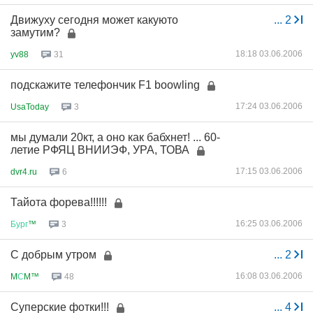
Движуху сегодня может какуюто
...
2
замутим?
18:18 03.06.2006
yv88
31
подскажите телефончик F1 boowling
17:24 03.06.2006
UsaToday
3
мы думали 20кт, а оно как бабхнет! ... 60-
летие РФЯЦ ВНИИЭФ, УРА, ТОВА
17:15 03.06.2006
dvr4.ru
6
Тайота форева!!!!!!
16:25 03.06.2006
Бург
™
3
С добрым утром
...
2
16:08 03.06.2006
M
С
M™
48
Суперские фотки!!!
...
4