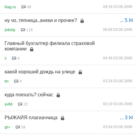
09:18 03.06.2006
Nag.ru
49
ну чо..тяпница..анеки и прочее?
...
5
08:08 03.06.2006
|nfinity
118
Главный бухгалтер филиала страховой
компании
04:36 03.06.2006
\/
4
какой хороший дождь на улице
03:24 03.06.2006
tm
4
куда поехать? сейчас
03:19 03.06.2006
yv88
22
РЫЖАЙЯ плагиаччица
...
3
03:04 03.06.2006
gt-r
59