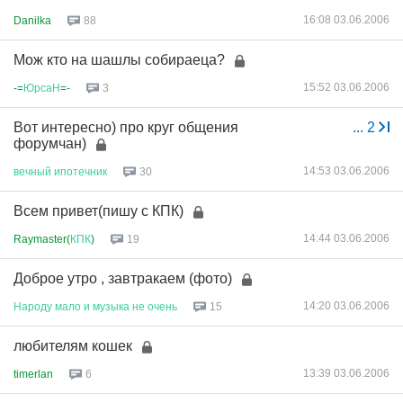
16:08 03.06.2006
Danilka
88
Мож кто на шашлы собираеца?
15:52 03.06.2006
-=
ЮрсаН
=-
3
Вот интересно) про круг общения
...
2
форумчан)
14:53 03.06.2006
вечный
ипотечник
30
Всем привет(пишу с КПК)
14:44 03.06.2006
Raymaster(
КПК
)
19
Доброе утро , завтракаем (фото)
14:20 03.06.2006
Народу
мало
и
музыка
не
очень
15
любителям кошек
13:39 03.06.2006
timerlan
6