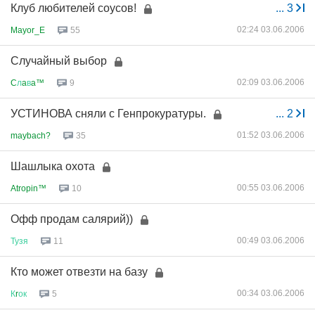
Клуб любителей соусов!
...
3
02:24 03.06.2006
Mayor_E
55
Случайный выбор
02:09 03.06.2006
C
л
a
в
a™
9
УСТИНОВА сняли с Генпрокуратуры.
...
2
01:52 03.06.2006
maybach?
35
Шашлыка охота
00:55 03.06.2006
Atropin™
10
Офф продам салярий))
00:49 03.06.2006
Тузя
11
Кто может отвезти на базу
00:34 03.06.2006
К
r
ок
5