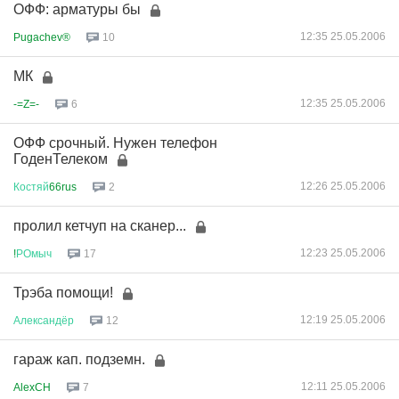
ОФФ: арматуры бы
12:35 25.05.2006
Pugachev®
10
МК
12:35 25.05.2006
-=Z=-
6
ОФФ срочный. Нужен телефон
ГоденТелеком
12:26 25.05.2006
Костяй
66rus
2
пролил кетчуп на сканер...
12:23 25.05.2006
!
РОмыч
17
Трэба помощи!
12:19 25.05.2006
Александёр
12
гараж кап. подземн.
12:11 25.05.2006
AlexCH
7