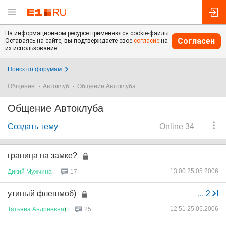
На информационном ресурсе применяются cookie-файлы.
Согласен
Оставаясь на сайте, вы подтверждаете свое
согласие
на
их использование.
Поиск по форумам
Общение
Автоклуб
Общение Автоклуба
Общение Автоклуба
Создать тему
Online 34
граница на замке?
13:00 25.05.2006
Дикий
Мужчина
17
утиный флешмоб)
...
2
12:51 25.05.2006
Татьяна
Андреевна
)
25