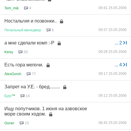
09:41 25.05.2006
Tem_mik
4
Ностальгия и позвонки..
09:37 25.05.2006
Печальный
менеджер
6
а мне сделали комп :-Р
...
2
09:28 25.05.2006
Keisy
30
Есть гора мелочи.
...
4
09:17 25.05.2006
AlexGoroh
77
Запрет на У.Е. - бред.........
09:12 25.05.2006
Бург
™
14
Ищу попутчиков. 1 июня на азвовское
море своим ходом.
08:45 25.05.2006
Guran
15