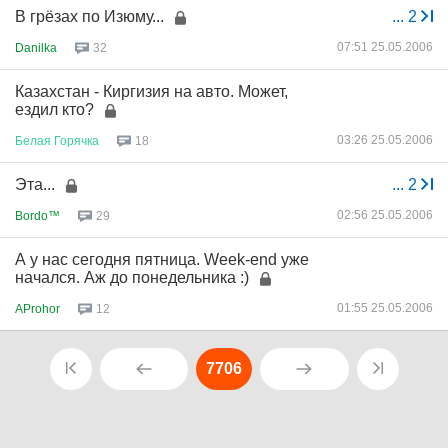
В грёзах по Изюму...
...
2
07:51 25.05.2006
Danilka
32
Казахстан - Киргизия на авто. Может,
ездил кто?
03:26 25.05.2006
Белая
Горячка
18
Эта...
...
2
02:56 25.05.2006
Bordo™
29
А у нас сегодня пятница. Week-end уже
начался. Аж до понедельника :)
01:55 25.05.2006
AProhor
12
7706