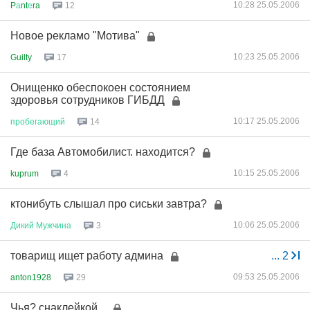
10:28 25.05.2006
P
а
nt
е
ra
12
Новое рекламо "Мотива"
10:23 25.05.2006
Guilty
17
Онищенко обеспокоен состоянием
здоровья сотрудников ГИБДД
10:17 25.05.2006
пробегающий
14
Где база Автомобилист. находится?
10:15 25.05.2006
kuprum
4
ктонибуть слышал про сиськи завтра?
10:06 25.05.2006
Дикий
Мужчина
3
товарищ ищет работу админа
...
2
09:53 25.05.2006
anton1928
29
Чья? снаклейкой...