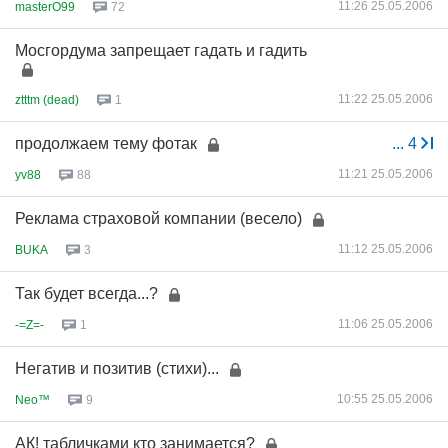
11:26 25.05.2006
masterO99
72
Мосгордума запрещает гадать и гадить
11:22 25.05.2006
ztttm (dead)
1
продолжаем тему фотак
...
4
11:21 25.05.2006
yv88
88
Реклама страховой компании (весело)
11:12 25.05.2006
BUKA
3
Так будет всегда...?
11:06 25.05.2006
-=Z=-
1
Негатив и позитив (стихи)...
10:55 25.05.2006
Neo™
9
АК! табличками кто занимается?