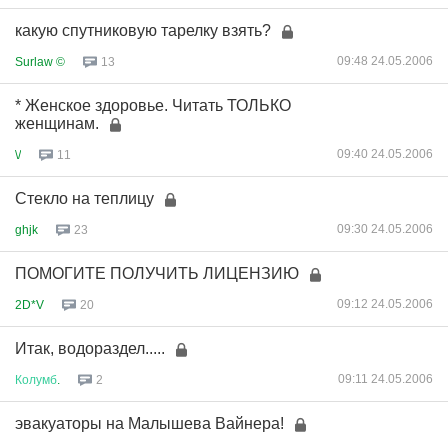
какую спутниковую тарелку взять?
09:48 24.05.2006
Surlaw ©
13
* Женское здоровье. Читать ТОЛЬКО
женщинам.
09:40 24.05.2006
\/
11
Стекло на теплицу
09:30 24.05.2006
ghjk
23
ПОМОГИТЕ ПОЛУЧИТЬ ЛИЦЕНЗИЮ
09:12 24.05.2006
2D*V
20
Итак, водораздел.....
09:11 24.05.2006
Колумб
.
2
эвакуаторы на Малышева Вайнера!