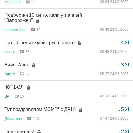
09:04 24.05.2006
Маршаня
23
Подростки 10 км толкали угнанный
"Запорожец"
08:49 24.05.2006
афтаклубчег
12
Вот! Зацените мой труд:) (фото)
...
4
08:48 24.05.2006
mad-x
75
Баян: Анек
...
3
08:37 24.05.2006
Neo™
52
ФУТБОЛ
08:10 24.05.2006
SP
15
Тут поздравляем МСМ™ с ДР! :)
...
5
07:47 24.05.2006
Джамелия
116
Приколитесь!
...
2