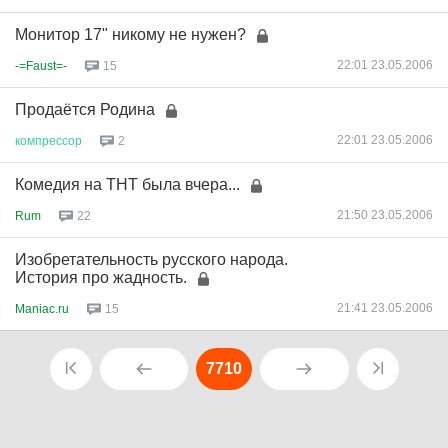
Монитор 17" никому не нужен?
22:01 23.05.2006
-=Faust=-
15
Продаётся Родина
22:01 23.05.2006
компрессор
2
Комедия на ТНТ была вчера...
21:50 23.05.2006
Rum
22
Изобретательность русского народа.
История про жадность.
21:41 23.05.2006
Maniac.ru
15
7710