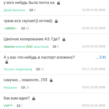
у кого нибудь была почта на
10:38 24.05.2006
Дикий
Мужчина
6
чувак все скупает)) оптом))
10:30 24.05.2006
-=M00N=-
10
Цветное копирование А3. Где?
10:25 24.05.2006
Stephen-
вумник
(SSC-
диаспора
)
5
А у вас что-нибудь в паспорт вложено?
...
3
10:17 24.05.2006
Татьяна
Андреевна
)
51
сикучно... помогите...ПЯ
10:01 24.05.2006
Маршаня
18
Как вам идея?
09:55 24.05.2006
VVP™
7