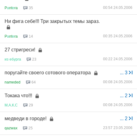
00:54 24.05.2006
P
а
nt
е
ra
35
Ни фига себе!!! Три закрытых темы зараз.
00:35 24.05.2006
P
а
nt
е
ra
14
27 стригреси!
00:22 24.05.2006
из
ебурга
23
поругайте своего сотового оператора
...
3
00:08 24.05.2006
nameded
64
Токака что!!!
...
2
00:08 24.05.2006
М
.
А
.
К
.
С
29
медведи в городе!
...
2
23:57 23.05.2006
qazwax
25