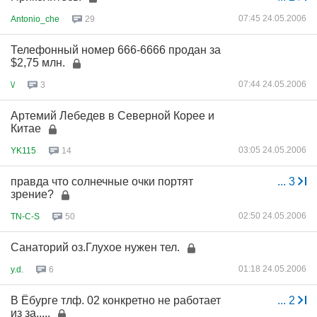
07:45 24.05.2006
Antonio_che
29
Телефонный номер 666-6666 продан за
$2,75 млн.
07:44 24.05.2006
\/
3
Артемий Лебедев в Северной Корее и
Китае
03:05 24.05.2006
YK115
14
правда что солнечные очки портят
...
3
зрение?
02:50 24.05.2006
TN-C-S
50
Санаторий оз.Глухое нужен тел.
01:18 24.05.2006
y.d.
6
В Ёбурге тлф. 02 конкретно не работает
...
2
из за.....