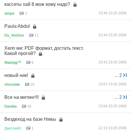
кассеты хай 8 мож кому надо?
23:46 23.05.2006
sergul
3
Paula Abdul
23:44 23.05.2006
Da_VooDoo
11
Хелп ми: PDF формат, достать текст.
Какой прогой?
23:43 23.05.2006
Madogg™
6
новый ник!
...
2
23:07 23.05.2006
chocolate
25
Все на митинг!!!
...
2
23:04 23.05.2006
Danilka
35
Вездеход на базе Нивы
22:19 23.05.2006
ДмитрийК
1