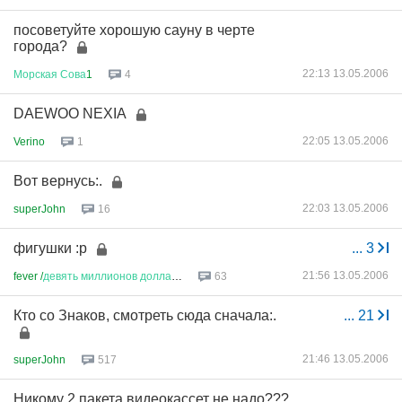
посоветуйте хорошую сауну в черте
города?
22:13 13.05.2006
Морская
Сова
1
4
DAEWOO NEXIA
22:05 13.05.2006
Verino
1
Вот вернусь:.
22:03 13.05.2006
superJohn
16
фигушки :p
...
3
21:56 13.05.2006
fever /
девять
миллионов
доллар
...
63
Кто со Знаков, смотреть сюда сначала:.
...
21
21:46 13.05.2006
superJohn
517
Никому 2 пакета видеокассет не надо???