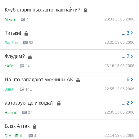
Клуб старинных авто, как найти?
23:33 13.05.2006
Mixerr
4
Титьки!
...
3
23:31 13.05.2006
Барбос
53
Флудим?
...
2
23:16 13.05.2006
~XO~
34
На что западают мужчины АК
...
6
22:55 13.05.2006
Зина
.
141
автозвук-где и когда?
...
2
22:35 13.05.2006
Hamm.
37
Блэк Аттак
22:14 13.05.2006
DiMedRoL
4