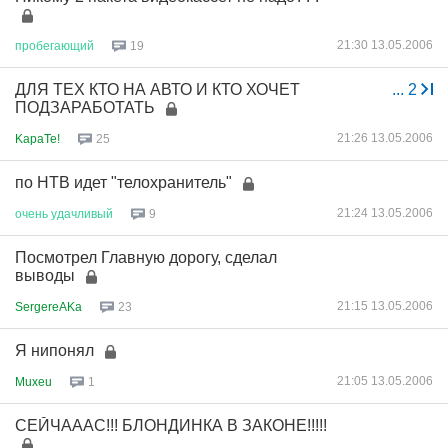
21:30 13.05.2006
пробегающий
19
ДЛЯ ТЕХ КТО НА АВТО И КТО ХОЧЕТ
...
2
ПОДЗАРАБОТАТЬ
21:26 13.05.2006
KapaTe!
25
по НТВ идет "телохранитель"
21:24 13.05.2006
очень
удачливый
9
Посмотрел Главную дорогу, сделал
выводы
21:15 13.05.2006
SergereAKa
23
Я нипонял
21:05 13.05.2006
Muxeu
1
СЕЙЧАААС!!! БЛОНДИНКА В ЗАКОНЕ!!!!!