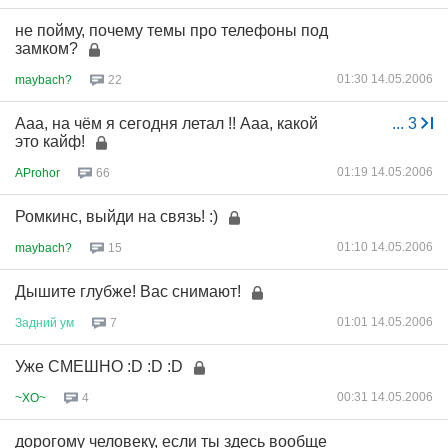
не пойму, почему темы про телефоны под
замком?
01:30 14.05.2006
maybach?
22
Ааа, на чём я сегодня летал !! Ааа, какой
...
3
это кайф!
01:19 14.05.2006
AProhor
66
Ромкинс, выйди на связь! :)
01:10 14.05.2006
maybach?
15
Дышите глубже! Вас снимают!
01:01 14.05.2006
Задний
ум
7
Уже СМЕШНО :D :D :D
00:31 14.05.2006
~XO~
4
дорогому человеку, если ты здесь вообще