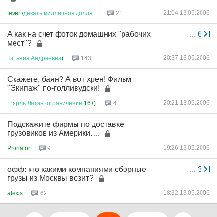
21:04 13.05.2006
fever /
девять
миллионов
доллар
...
21
А как на счет фоток домашних "рабочих
...
6
мест"?
20:37 13.05.2006
Татьяна
Андреевна
)
143
Скажете, баян? А вот хрен! Фильм
"Экипаж" по-голливудски!
20:21 13.05.2006
Шарль
Латэн
(
ограничение
16+)
4
Подскажите фирмы по доставке
грузовиков из Америки.....
19:26 13.05.2006
Pronator
9
офф: кто какими компаниями сборные
...
3
грузы из Москвы возит?
18:32 13.05.2006
alexis
62