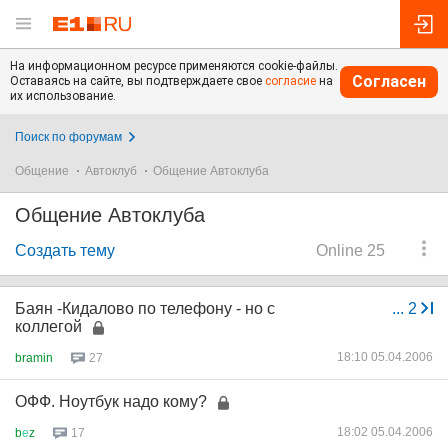
На информационном ресурсе применяются cookie-файлы.
Согласен
Оставаясь на сайте, вы подтверждаете свое
согласие
на
их использование.
Поиск по форумам
Общение
Автоклуб
Общение Автоклуба
Общение Автоклуба
Создать тему
Online 25
Баян -Кидалово по телефону - но с
...
2
коллегой
18:10 05.04.2006
bramin
27
ОФФ. Ноутбук надо кому?
18:02 05.04.2006
b
е
z
17