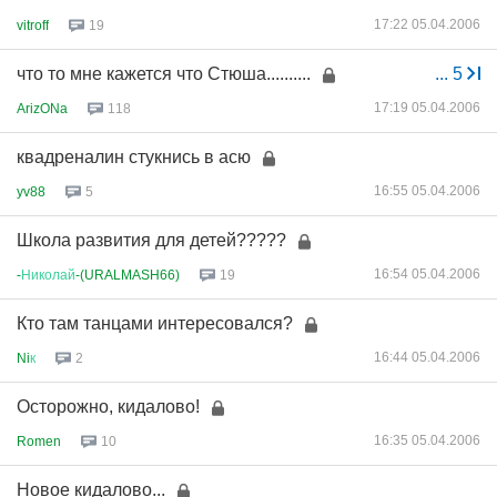
17:22 05.04.2006
vitroff
19
что то мне кажется что Стюша..........
...
5
17:19 05.04.2006
ArizONa
118
квадреналин стукнись в асю
16:55 05.04.2006
yv88
5
Школа развития для детей?????
16:54 05.04.2006
-
Николай
-(URALMASH66)
19
Кто там танцами интересовался?
16:44 05.04.2006
Ni
к
2
Осторожно, кидалово!
16:35 05.04.2006
Romen
10
Новое кидалово...