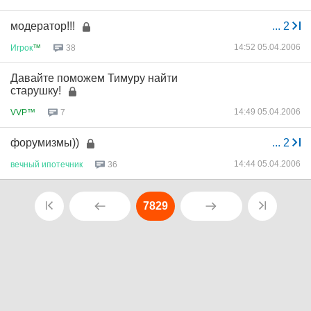
модератор!!!
...
2
14:52 05.04.2006
Игрок
™
38
Давайте поможем Тимуру найти
старушку!
14:49 05.04.2006
VVP™
7
форумизмы))
...
2
14:44 05.04.2006
вечный
ипотечник
36
7829