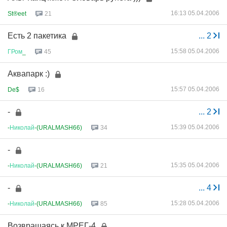
16:13 05.04.2006
St®eet
21
Есть 2 пакетика
...
2
15:58 05.04.2006
ГРом
_
45
Аквапарк :)
15:57 05.04.2006
De$
16
-
...
2
15:39 05.04.2006
-
Николай
-(URALMASH66)
34
-
15:35 05.04.2006
-
Николай
-(URALMASH66)
21
-
...
4
15:28 05.04.2006
-
Николай
-(URALMASH66)
85
Возвращаясь к МРЕГ-4