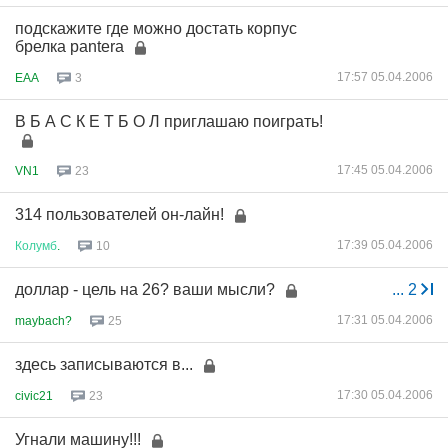
подскажите где можно достать корпус
брелка pantera
17:57 05.04.2006
EAA
3
В Б А С К Е Т Б О Л приглашаю поиграть!
17:45 05.04.2006
VN1
23
314 пользователей он-лайн!
17:39 05.04.2006
Колумб
.
10
доллар - цель на 26? ваши мысли?
...
2
17:31 05.04.2006
maybach?
25
здесь записываются в...
17:30 05.04.2006
civic21
23
Угнали машину!!!