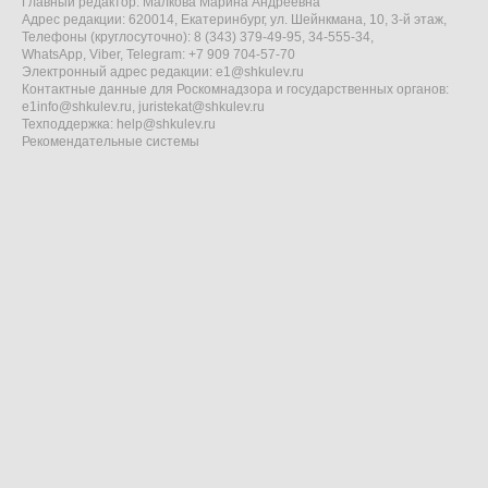
Главный редактор: Малкова Марина Андреевна
Адрес редакции: 620014, Екатеринбург, ул. Шейнкмана, 10, 3-й этаж,
Телефоны (круглосуточно): 8 (343) 379-49-95, 34-555-34,
WhatsApp, Viber, Telegram: +7 909 704-57-70
Электронный адрес редакции:
e1@shkulev.ru
Контактные данные для Роскомнадзора и государственных органов:
e1info@shkulev.ru
,
juristekat@shkulev.ru
Техподдержка:
help@shkulev.ru
Рекомендательные системы