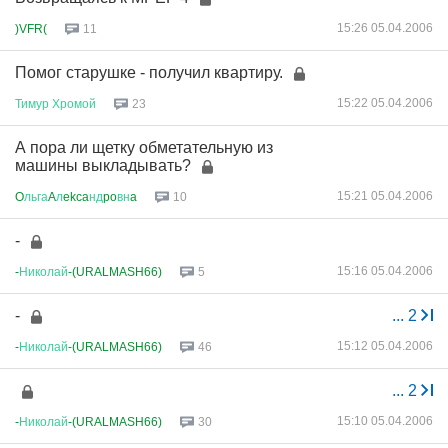
15:26 05.04.2006
)VFR(
11
Помог старушке - получил квартиру.
15:22 05.04.2006
Тимур
Хромой
23
А пора ли щетку обметательную из
машины выкладывать?
15:21 05.04.2006
O
льга
A
л
ekca
нд
po
вн
a
10
-
15:16 05.04.2006
-
Николай
-(URALMASH66)
5
-
...
2
15:12 05.04.2006
-
Николай
-(URALMASH66)
46
...
2
15:10 05.04.2006
-
Николай
-(URALMASH66)
30