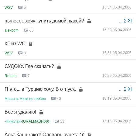
16:34 05.04.2006
WSV
6
пылесос хочу купить домой, какой?
...
2
16:33 05.04.2006
alexcom
35
КГ из WC
16:31 05.04.2006
WSV
3
СУДОКУ. Где скачать?
16:29 05.04.2006
Romen
7
Я это....в Турцию хочу. В отпуск.
...
2
16:19 05.04.2006
Маша
я
.
Ники
не
люблю
40
Все я удаляю!
16:16 05.04.2006
-
Николай
-(URALMASH66)
13
Альт-Канц жжот! Словарь рунета )))