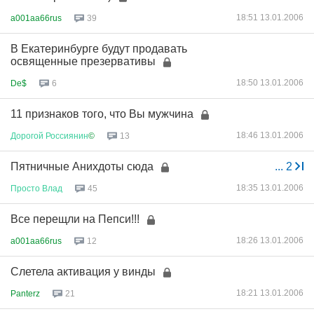
18:51 13.01.2006
a001aa66rus
39
В Екатеринбурге будут продавать
освященные презервативы
18:50 13.01.2006
De$
6
11 признаков того, что Вы мужчина
18:46 13.01.2006
Дорогой
Россиянин
©
13
Пятничные Анихдоты сюда
...
2
18:35 13.01.2006
Просто
Влад
45
Все перещли на Пепси!!!
18:26 13.01.2006
a001aa66rus
12
Слетела активация у винды
18:21 13.01.2006
Panterz
21