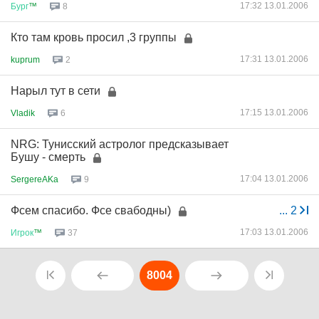
17:32 13.01.2006
Бург
™
8
Кто там кровь просил ,3 группы
17:31 13.01.2006
kuprum
2
Нарыл тут в сети
17:15 13.01.2006
Vladik
6
NRG: Тунисский астролог предсказывает
Бушу - смерть
17:04 13.01.2006
SergereAKa
9
Фсем спасибо. Фсе свабодны)
...
2
17:03 13.01.2006
Игрок
™
37
8004