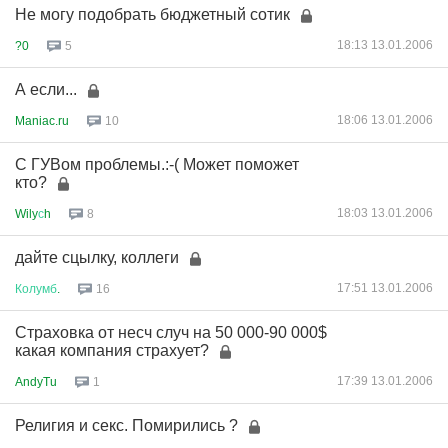
Не могу подобрать бюджетный сотик
18:13 13.01.2006
?0
5
А если...
18:06 13.01.2006
Maniac.ru
10
С ГУВом проблемы.:-( Может поможет
кто?
18:03 13.01.2006
Wily
с
h
8
дайте сцылку, коллеги
17:51 13.01.2006
Колумб
.
16
Страховка от несч случ на 50 000-90 000$
какая компания страхует?
17:39 13.01.2006
AndyTu
1
Религия и секс. Помирились ?