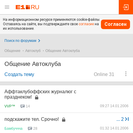
На информационном ресурсе применяются cookie-файлы.
Согласен
Оставаясь на сайте, вы подтверждаете свое
согласие
на
их использование.
Поиск по форумам
Общение
Автоклуб
Общение Автоклуба
Общение Автоклуба
Создать тему
Online 31
Аффтаклубоффских журналюг с
празднеком!
09:27 14.01.2006
VVP™
14
подскажите тел. Срочно!
...
2
01:32 14.01.2006
Бамбуччча
28