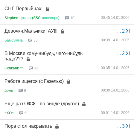
СНГ Первыйнах!
00:45 14.01.2006
Stephen-
вумник
(SSC-
диаспора
)
10
Девочки,Мальчики! АУ!!!
...
2
00:39 14.01.2006
Бамбуччча
38
В Москве кому-нибудь, чего-нибудь
...
2
надо???
00:35 14.01.2006
Ochkarik ™
32
Работа ищется (с Газелью)
00:30 14.01.2006
Juwe
9
Ещё раз ОФФ... по винде (другое)
00:01 14.01.2006
~XO~
6
Пора стол накрывать
...
3