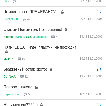
20:57 13.01.2006
Ыук
1
Чемпионат по ПРЕФЕРАНСУ!!!
...
2
20:51 13.01.2006
Дмитрий
.
Ш
47
Старый Новый год. Поздравляю!
19:48 13.01.2006
Stephen-
вумник
(SSC-
диаспора
)
6
Пятница,13. Нигде "пластик" не проходит
19:25 13.01.2006
M
С
M™
19
Бюджетный сотик (фото)
...
2
19:21 13.01.2006
De_NoVo
32
Поворот налево
18:57 13.01.2006
Барабаш
.
ка
5
Не замерзли???? :)
...
2