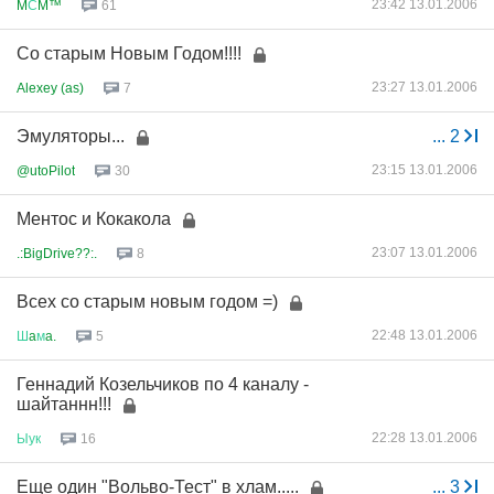
23:42 13.01.2006
M
С
M™
61
Со старым Новым Годом!!!!
23:27 13.01.2006
Alexey (as)
7
Эмуляторы...
...
2
23:15 13.01.2006
@utoPilot
30
Ментос и Кокакола
23:07 13.01.2006
.:BigDrive??:.
8
Всех со старым новым годом =)
22:48 13.01.2006
Ш
a
м
a.
5
Геннадий Козельчиков по 4 каналу -
шайтаннн!!!
22:28 13.01.2006
Ыук
16
Еще один "Вольво-Тест" в хлам.....
...
3