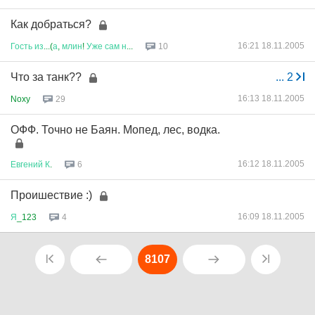
Как добраться?
16:21 18.11.2005
Гость
из
...(
а
,
млин
!
Уже
сам
н
...
10
Что за танк??
...
2
16:13 18.11.2005
Noxy
29
ОФФ. Точно не Баян. Мопед, лес, водка.
16:12 18.11.2005
Евгений
К
.
6
Проишествие :)
16:09 18.11.2005
Я
_123
4
8107