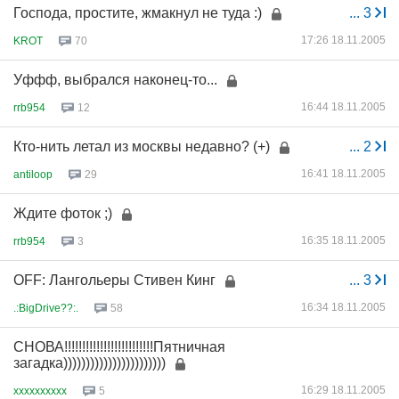
Господа, простите, жмакнул не туда :)
...
3
17:26 18.11.2005
KROT
70
Уффф, выбрался наконец-то...
16:44 18.11.2005
rrb954
12
Кто-нить летал из москвы недавно? (+)
...
2
16:41 18.11.2005
antiloop
29
Ждите фоток ;)
16:35 18.11.2005
rrb954
3
OFF: Лангольеры Стивен Кинг
...
3
16:34 18.11.2005
.:BigDrive??:.
58
СНОВА!!!!!!!!!!!!!!!!!!!!!!!!!Пятничная
загадка)))))))))))))))))))))))
16:29 18.11.2005
xxxxxxxxxx
5