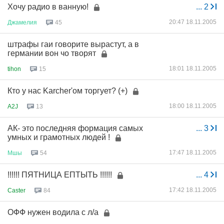
Хочу радио в ванную!
...
2
20:47 18.11.2005
Джамелия
45
штрафы гаи говорите вырастут, а в
германии вон чо творят
18:01 18.11.2005
tihon
15
Кто у нас Karcher'ом торгует? (+)
18:00 18.11.2005
A2J
13
АК- это последняя формация самых
...
3
умных и грамотных людей !
17:47 18.11.2005
Мшы
54
!!!!!! ПЯТНИЦА ЕПТЫТЬ !!!!!!
...
4
17:42 18.11.2005
Caster
84
ОФФ нужен водила с л/а