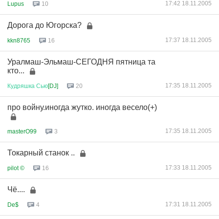
17:42 18.11.2005
Lupus
10
Дорога до Югорска?
17:37 18.11.2005
kkn8765
16
Уралмаш-Эльмаш-СЕГОДНЯ пятница та
кто...
17:35 18.11.2005
Кудряшка
Сью
[DJ]
20
про войну.иногда жутко. иногда весело(+)
17:35 18.11.2005
masterO99
3
Токарный станок ..
17:33 18.11.2005
pilot ©
16
Чё....
17:31 18.11.2005
De$
4