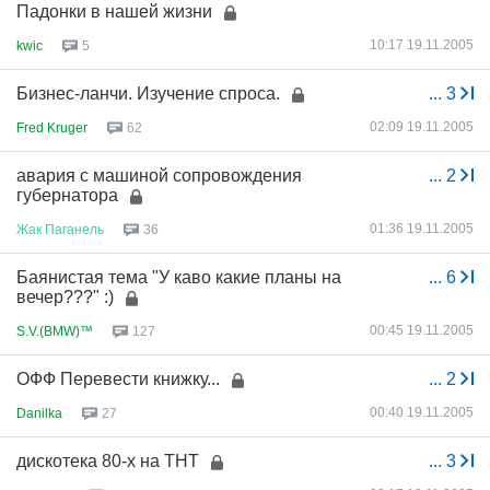
Падонки в нашей жизни
10:17 19.11.2005
kwic
5
Бизнес-ланчи. Изучение спроса.
...
3
02:09 19.11.2005
Fred Kruger
62
авария с машиной сопровождения
...
2
губернатора
01:36 19.11.2005
Жак
Паганель
36
Баянистая тема "У каво какие планы на
...
6
вечер???" :)
00:45 19.11.2005
S.V.(BMW)™
127
ОФФ Перевести книжку...
...
2
00:40 19.11.2005
Danilka
27
дискотека 80-х на ТНТ
...
3