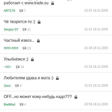
работает с www.trade.su
21:42 18.11.2005
ART179
7
Чё творится-то :)
21:41 18.11.2005
Sergey GT
11
Частный извоз...
21:38 18.11.2005
!!!!!!!!!-!!!!!!!!!
13
Улыбнёмся ;)
21:33 18.11.2005
~XO~
18
Любителям удава и мата :)
21:02 18.11.2005
Sonc
4
OFF...но может кому-нибудь надо???
20:59 18.11.2005
BadMad
4