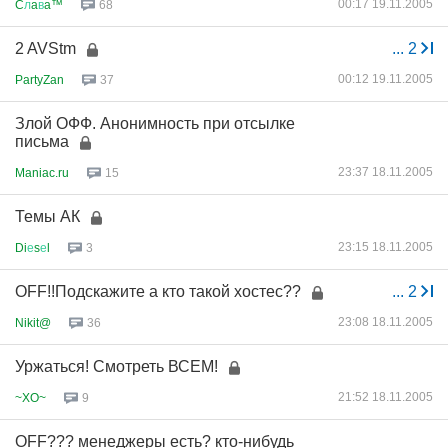
00:17 19.11.2005
C
л
a
в
a™
68
2 AVStm
...
2
00:12 19.11.2005
PartyZan
37
Злой ОФФ. Анонимность при отсылке
письма
23:37 18.11.2005
Maniac.ru
15
Темы АК
23:15 18.11.2005
Di
е
s
е
l
3
OFF!!Подскажите а кто такой хостес??
...
2
23:08 18.11.2005
Nikit@
36
Уржаться! Смотреть ВСЕМ!
21:52 18.11.2005
~XO~
9
OFF??? менеджеры есть? кто-нибудь