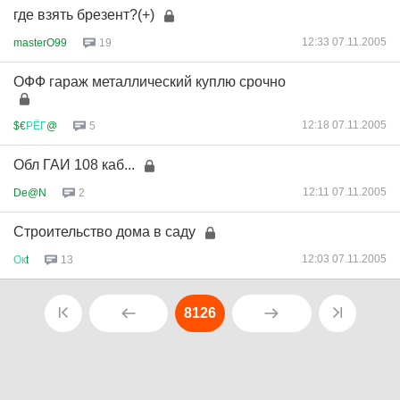
где взять брезент?(+)
12:33 07.11.2005
masterO99
19
ОФФ гараж металлический куплю срочно
12:18 07.11.2005
$€
РЁГ
@
5
Обл ГАИ 108 каб...
12:11 07.11.2005
De@N
2
Строительство дома в саду
12:03 07.11.2005
Ок
t
13
8126