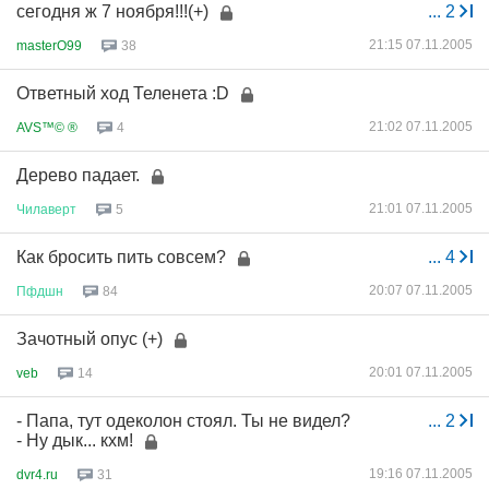
сегодня ж 7 ноября!!!(+)
...
2
21:15 07.11.2005
masterO99
38
Ответный ход Теленета :D
21:02 07.11.2005
AVS™© ®
4
Дерево падает.
21:01 07.11.2005
Чилаверт
5
Как бросить пить совсем?
...
4
20:07 07.11.2005
Пфдшн
84
Зачотный опус (+)
20:01 07.11.2005
veb
14
- Папа, тут одеколон стоял. Ты не видел?
...
2
- Ну дык... кхм!
19:16 07.11.2005
dvr4.ru
31