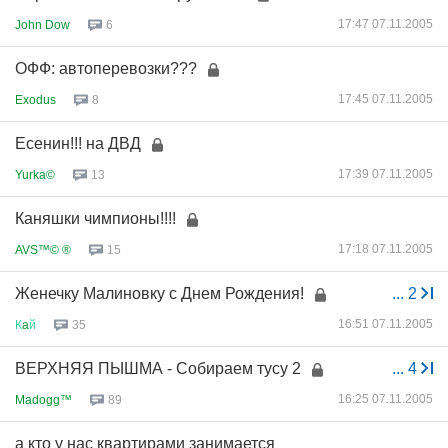
17:47 07.11.2005
John Dow
6
ОФФ: автоперевозки???
17:45 07.11.2005
Exodus
8
Есенин!!! на ДВД
17:39 07.11.2005
Yurka©
13
Каняшки чимпионы!!!!
17:18 07.11.2005
AVS™© ®
15
Женечку Малиновку с Днем Рождения!
...
2
16:51 07.11.2005
К
a
й
35
ВЕРХНЯЯ ПЫШМА - Собираем тусу 2
...
4
16:25 07.11.2005
Madogg™
89
а кто у нас квартирами занимается