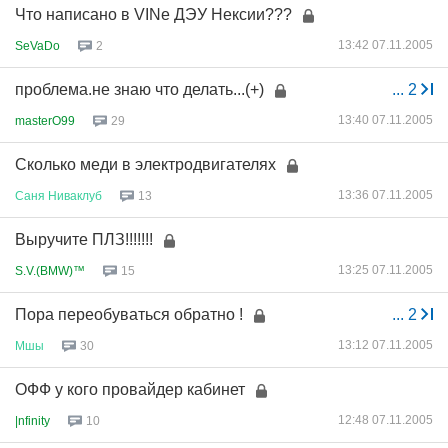
Что написано в VINe ДЭУ Нексии???
13:42 07.11.2005
SeVaDo
2
проблема.не знаю что делать...(+)
...
2
13:40 07.11.2005
masterO99
29
Сколько меди в электродвигателях
13:36 07.11.2005
Саня
Ниваклуб
13
Выручите ПЛЗ!!!!!!!
13:25 07.11.2005
S.V.(BMW)™
15
Пора переобуваться обратно !
...
2
13:12 07.11.2005
Мшы
30
ОФФ у кого провайдер кабинет
12:48 07.11.2005
|nfinity
10