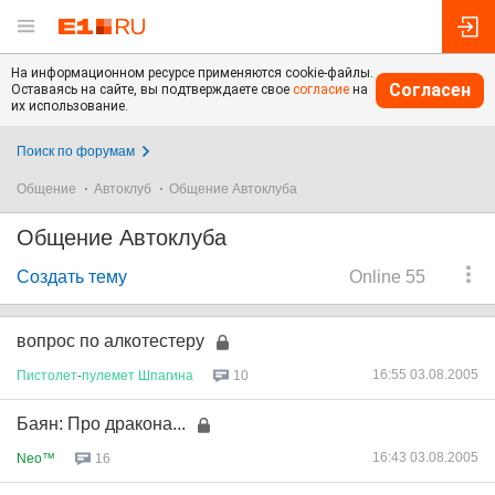
На информационном ресурсе применяются cookie-файлы.
Согласен
Оставаясь на сайте, вы подтверждаете свое
согласие
на
их использование.
Поиск по форумам
Общение
Автоклуб
Общение Автоклуба
Общение Автоклуба
Создать тему
Online 55
вопрос по алкотестеру
16:55 03.08.2005
Пистолет
-
пулемет
Шпагина
10
Баян: Про дракона...
16:43 03.08.2005
Neo™
16