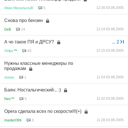
12:30 03.08.2005
Иван
Михалычъ
©
5
Снова про бензин
12:24 03.08.2005
De$
24
А чо такое ПЯ и ДРСУ?
...
2
12:15 03.08.2005
Ле
x
ус
™
43
Нужны классные менеджеры по
продажам
11:54 03.08.2005
Аннка
1
Баян: Ностальгический... :)
11:42 03.08.2005
Neo™
5
Opera сделала всех по скорости!!!(+)
11:28 03.08.2005
masterO99
3