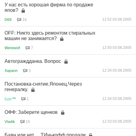
У нас есть хорошая фирма по продаже
япов?
12:52 03.08.2005
D69
16
OFF: Никто здесь ремонтом стиральных
машин не занимается?
12:50 03.08.2005
Werewolf
7
Автограждданка. Вопрос
12:34 03.08.2005
Xapann
3
Постановка-снятие.Японец.Через
генералку.
12:34 03.08.2005
Бург
™
1
ОФФ: Заберите щенков
12:33 03.08.2005
Vladik
15
Баян или нет..... ТИнькофф продали