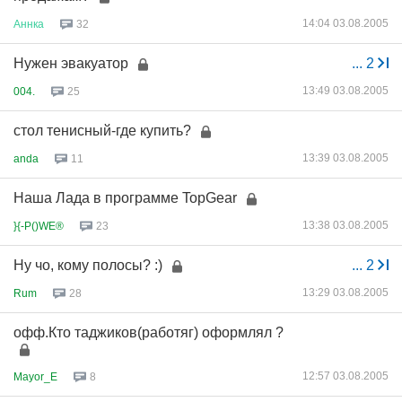
14:04 03.08.2005
Аннка
32
Нужен эвакуатор
...
2
13:49 03.08.2005
004.
25
стол тенисный-где купить?
13:39 03.08.2005
anda
11
Наша Лада в программе TopGear
13:38 03.08.2005
}{-P()WE®
23
Ну чо, кому полосы? :)
...
2
13:29 03.08.2005
Rum
28
офф.Кто таджиков(работяг) оформлял ?
12:57 03.08.2005
Mayor_E
8