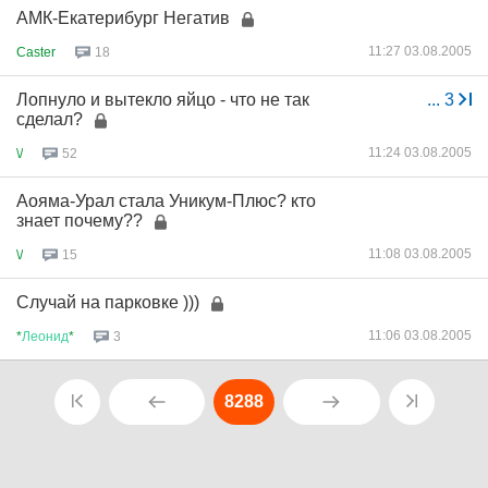
АМК-Екатерибург Негатив
11:27 03.08.2005
Caster
18
Лопнуло и вытекло яйцо - что не так
...
3
сделал?
11:24 03.08.2005
\/
52
Аояма-Урал стала Уникум-Плюс? кто
знает почему??
11:08 03.08.2005
\/
15
Случай на парковке )))
11:06 03.08.2005
*
Леонид
*
3
8288