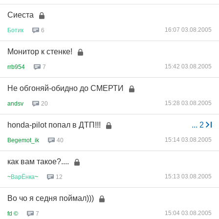
Сиеста
16:07 03.08.2005
Ботик
6
Монитор к стенке!
15:42 03.08.2005
rrb954
7
Не обгоняй-обидно до СМЕРТИ
15:28 03.08.2005
andsv
20
honda-pilot попал в ДТП!!!
...
2
15:14 03.08.2005
Begemot_ik
40
как вам такое?....
15:13 03.08.2005
~
ВарЁнка
~
12
Во чо я седня поймал)))
15:04 03.08.2005
fd ©
7