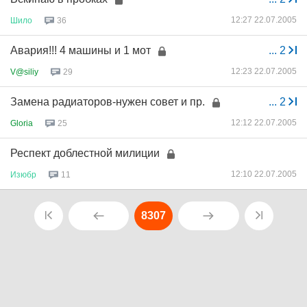
12:27 22.07.2005
Шило
36
Авария!!! 4 машины и 1 мот
...
2
12:23 22.07.2005
V@siliy
29
Замена радиаторов-нужен совет и пр.
...
2
12:12 22.07.2005
Gloria
25
Респект доблестной милиции
12:10 22.07.2005
Изюбр
11
8307