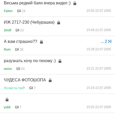
Весьма редкий баян вчера видел :)
15:50 22.07.2005
Fallen
24
ИЖ 2717-230 (Чебурашка)
15:49 22.07.2005
Siroff
22
А вам страшно??
...
2
15:39 22.07.2005
Rum
28
разузнать хочу по-тихому :)
15:21 22.07.2005
weiss
20
ЧУДЕСА ФОТОШОПА
15:18 22.07.2005
Ну
как
ты
так
?
7
15:02 22.07.2005
yv88
7