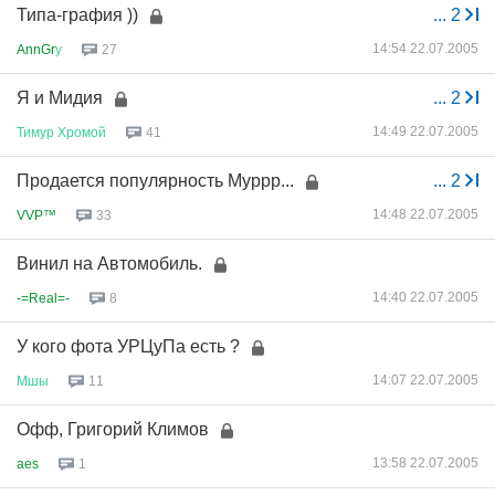
Типа-графия ))
...
2
14:54 22.07.2005
AnnGr
у
27
Я и Мидия
...
2
14:49 22.07.2005
Тимур
Хромой
41
Продается популярность Муррр...
...
2
14:48 22.07.2005
VVP™
33
Винил на Автомобиль.
14:40 22.07.2005
-=Real=-
8
У кого фота УРЦуПа есть ?
14:07 22.07.2005
Мшы
11
Офф, Григорий Климов
13:58 22.07.2005
aes
1