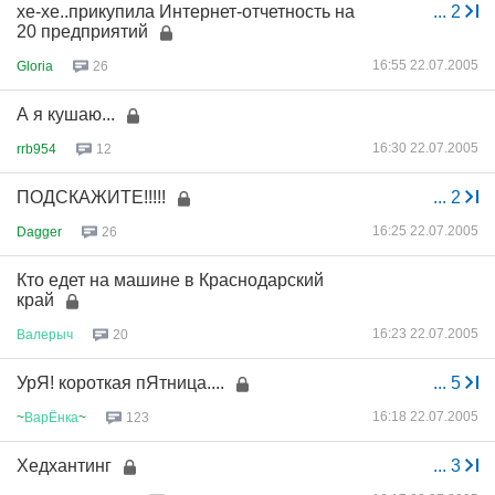
хе-хе..прикупила Интернет-отчетность на
...
2
20 предприятий
16:55 22.07.2005
Gloria
26
А я кушаю...
16:30 22.07.2005
rrb954
12
ПОДСКАЖИТЕ!!!!!
...
2
16:25 22.07.2005
Dagger
26
Кто едет на машине в Краснодарский
край
16:23 22.07.2005
Валерыч
20
УрЯ! короткая пЯтница....
...
5
16:18 22.07.2005
~
ВарЁнка
~
123
Хедхантинг
...
3