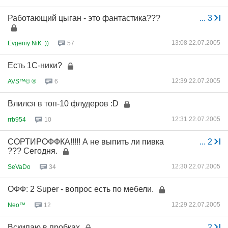
Работающий цыган - это фантастика???
...
3
13:08 22.07.2005
Evgeniy NiK :))
57
Есть 1С-ники?
12:39 22.07.2005
AVS™© ®
6
Влился в топ-10 флудеров :D
12:31 22.07.2005
rrb954
10
СОРТИРОФФКА!!!!! А не выпить ли пивка
...
2
??? Сегодня.
12:30 22.07.2005
SeVaDo
34
ОФФ: 2 Super - вопрос есть по мебели.
12:29 22.07.2005
Neo™
12
Вскипаю в пробках
...
2