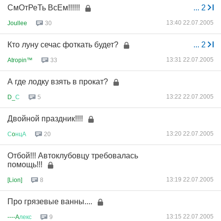
СмОтРеТь ВсЕм!!!!!!
...
2
13:40 22.07.2005
Joullee
30
Кто луну сечас фоткать будет?
...
2
13:31 22.07.2005
Atropin™
33
А где лодку взять в прокат?
13:22 22.07.2005
D_
С
5
Двойной праздник!!!!
13:20 22.07.2005
С
o
нцА
20
Отбой!!! Автоклубовцу требовалась
помощь!!!
13:19 22.07.2005
[Lion]
8
Про грязевые ванны....
13:15 22.07.2005
----A
лекс
9