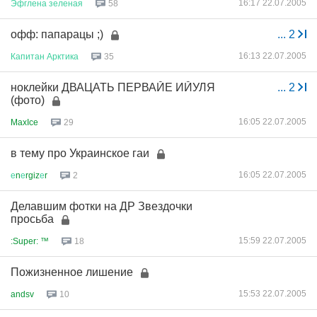
16:17 22.07.2005
Эфглена
зеленая
58
офф: папарацы ;)
...
2
16:13 22.07.2005
Капитан
Арктика
35
ноклейки ДВАЦАТЬ ПЕРВАЙЕ ИЙУЛЯ
...
2
(фото)
16:05 22.07.2005
MaxIce
29
в тему про Украинское гаи
16:05 22.07.2005
е
n
е
rgiz
е
r
2
Делавшим фотки на ДР Звездочки
просьба
15:59 22.07.2005
:Super: ™
18
Пожизненное лишение
15:53 22.07.2005
andsv
10