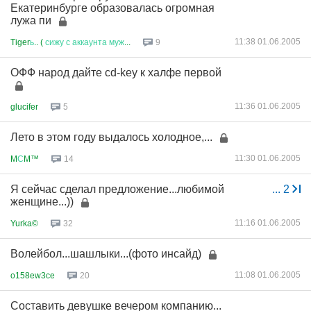
Екатеринбурге образовалась огромная
лужа пи
11:38 01.06.2005
Tiger
ь
.. (
сижу
с
аккаунта
муж
...
9
ОФФ народ дайте cd-key к халфе первой
11:36 01.06.2005
glucifer
5
Лето в этом году выдалось холодное,...
11:30 01.06.2005
M
С
M™
14
Я сейчас сделал предложение...любимой
...
2
женщине...))
11:16 01.06.2005
Yurka©
32
Волейбол...шашлыки...(фото инсайд)
11:08 01.06.2005
o158ew3ce
20
Составить девушке вечером компанию...