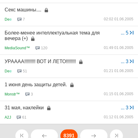
Секс машины....
02:02 01.06.2005
De
е
7
Более-менее интеллектуальная тема для
...
5
вечера (+)
01:49 01.06.2005
MediaSound™
120
УРАААА!!!!!!!!! ВОТ И ЛЕТО!!!!!!!!
...
3
01:21 01.06.2005
De
е
51
1 июня день защиты детей.
01:15 01.06.2005
Monstr™
3
31 мая, наклейки
...
3
01:12 01.06.2005
A2J
61
8391