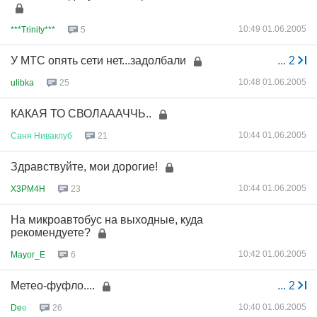
10:49 01.06.2005
***Trinity***
5
У МТС опять сети нет...задолбали
...
2
10:48 01.06.2005
ulibka
25
КАКАЯ ТО СВОЛАААЧЧЬ..
10:44 01.06.2005
Саня
Ниваклуб
21
Здравствуйте, мои дорогие!
10:44 01.06.2005
X3PM4H
23
На микроавтобус на выходные, куда
рекомендуете?
10:42 01.06.2005
Mayor_E
6
Метео-фуфло....
...
2
10:40 01.06.2005
De
е
26