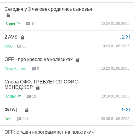
Сегодня у 3 человек родились сыновья
10:34 01.06.2005
:Super: ™
18
2 AVS
...
2
10:23 01.06.2005
ХХ
X
36
OFF - про кресло на колесиках
10:23 01.06.2005
Соск
Маркин
5
Снова ОФФ: ТРЕБУЕТСЯ ОФИС-
МЕНЕДЖЕР
10:18 01.06.2005
ПАЛЫЧ
™
13
ФЛУД....
...
9
09:35 01.06.2005
De
е
221
OFF: студент-программист на практику -