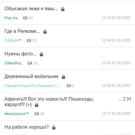
Объезжая люки и ямы...
12:53 01.06.2005
Plan-Ka
19
Где в Релкоме...
12:44 01.06.2005
ПАЛЫЧ
™
23
Нужны фото...
12:43 01.06.2005
DiMedRoL
16
Деревянный мобильник
12:40 01.06.2005
Глвный
Нчльнк
По
Упрвлню
Сглсв
...
2
Афигеть!!! Вот это новость!!! Пешеходы,
...
2
караул!!!! (+)
12:27 01.06.2005
MediaSound™
38
На работе хорошо?