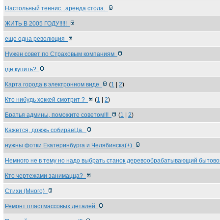
Настольный теннис...аренда стола.
ЖИТЬ В 2005 ГОДУ!!!!!
еще одна революция
Нужен совет по Страховым компаниям
где купить?
Карта города в электронном виде
(
1
|
2
)
Кто нибудь хоккей смотрит ?
(
1
|
2
)
Братья админы, поможите советом!!!
(
1
|
2
)
Кажется, дожжь собираеЦа.
нужны фотки Екатеринбурга и Челябинска(+)
Немного не в тему но надо выбрать станок деревообрабатывающий бытов
Кто чертежами занимацца?
Стихи (Много)
Ремонт пластмассовых деталей