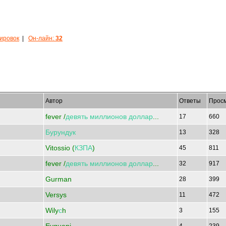
кировок
|
Он-лайн:
32
Автор
Ответы
Прос
fever /
девять
миллионов
доллар
...
17
660
Бурундук
13
328
Vitossio (
КЗПА
)
45
811
fever /
девять
миллионов
доллар
...
32
917
Gurman
28
399
Versys
11
472
Wily
с
h
3
155