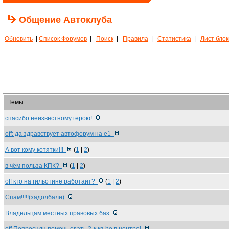
Общение Автоклуба
Обновить
|
Список Форумов
|
Поиск
|
Правила
|
Статистика
|
Лист бло
Темы
спасибо неизвестному герою!
off: да здравствует автофорум на e1
А вот кому котятки!!!
(
1
|
2
)
в чём польза КПК?
(
1
|
2
)
off кто на гильотине работаит?
(
1
|
2
)
Спам!!!!!(задолбали)
Владельцам местных правовых баз