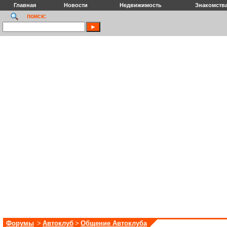
Главная
Новости
Недвижимость
Знакомств
поиск:
Форумы
>
Автоклуб
>
Общение Автоклуба