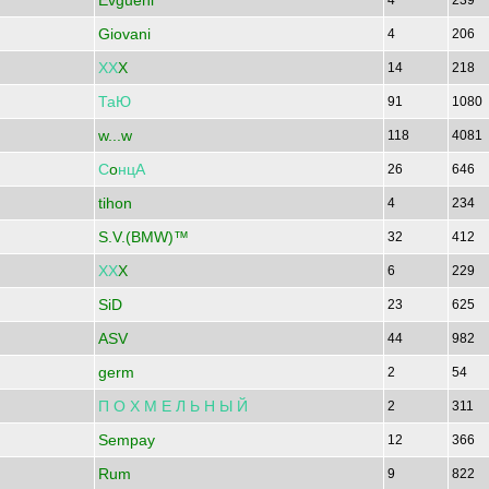
Evgueni
4
239
Giovani
4
206
ХХ
X
14
218
ТаЮ
91
1080
w...w
118
4081
С
o
нцА
26
646
tihon
4
234
S.V.(BMW)™
32
412
ХХ
X
6
229
SiD
23
625
ASV
44
982
germ
2
54
П
О
Х
М
Е
Л
Ь
Н
Ы
Й
2
311
Sempay
12
366
Rum
9
822