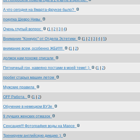
off Попросили помочь сдать 2-к кв-he в центре!
А что сегодня на 8марта-фрунзе было?
покупка Шевро Нивы
Очень глупый вопрос
(
1
|
2
|
3
|
4
)
Внимание "Конкурс" от Отдела Эстетики
(
1
|
2
|
3
|
4
|
5
)
внимание всем, особенно ЖБИ!!!!
(
1
|
2
)
должок нам похоже списали
Пятничный гон, навеяно постами в моей теме! :)
(
1
|
2
)
пробег старых машин летом
Мужские правила
OFF Работа.
(
1
|
2
)
Обучение в немецком ВУЗе
9 лучших женских отмазок
Сенсация!!! Фотография воды на Марсе
Тренируем английскую дикцию :)