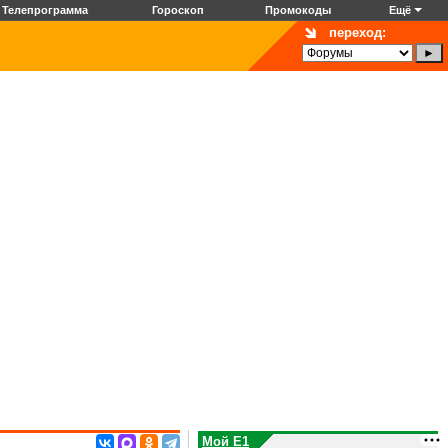
Телепрограмма
Гороскоп
Промокоды
Ещё
переход:
Мой E1