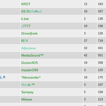
KROT
12
163
03
Л
0
бЛе
H
ый
10
337
k.bat
2
138
у
7777
10
158
Drive@sek
3
126
R
Е
Y
27
719
Афалина
32
431
MediaSound™
42
551
DoctorADS
19
338
masterO99
3
125
*Alexzander*
ой
16
175
Р
r
ас
ti
с
™
3
107
Sempay
5
158
Mikeee
3
213