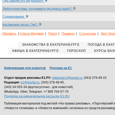
Про зайцев это актуально!!!
Любителям пива, подскажите где купить рыбу?
Соревнование
Каслинское литье. Где?
Обновить
|
Список Форумов
|
Поиск
|
Правила
|
Статистика
|
Лист бло
ЗНАКОМСТВА В ЕКАТЕРИНБУРГЕ
ПОГОДА В ЕКА
АФИША В ЕКАТЕРИНБУРГЕ
ГОРОСКОП
КУРСЫ ВАЛ
Информация для клиентов
Реклама на Е1
Отдел продаж рекламы Е1.РУ:
reklamae1@iportal.ru
, (343) 379-49-10
Редакция:
e1@iportal.ru
, (343) 379-49-95,
(343) 34-555-34 (круглосуточно - для новостей)
WhatsApp, Viber, Telegram: +7 909 704-57-70
Подписка на еженедельную рассылку E1.RU
Публикация материалов под меткой «На правах рекламы», «Партнёрский 
«Новости телекома» и «Новости компаний» оплачена из средств рекламо