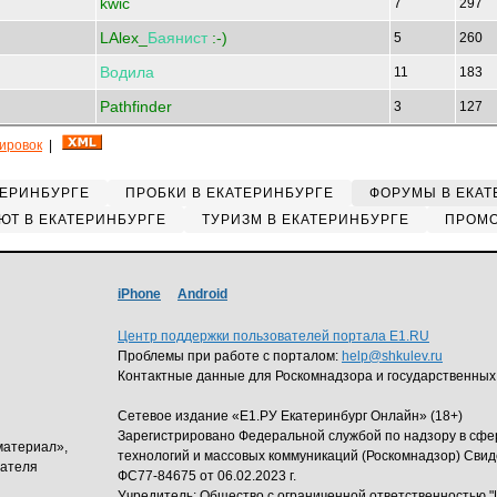
kwic
7
297
LAlex_
Баянист
:-)
5
260
Водила
11
183
Pathfinder
3
127
кировок
|
ТЕРИНБУРГЕ
ПРОБКИ В ЕКАТЕРИНБУРГЕ
ФОРУМЫ В ЕКАТ
ЮТ В ЕКАТЕРИНБУРГЕ
ТУРИЗМ В ЕКАТЕРИНБУРГЕ
ПРОМО
iPhone
Android
Центр поддержки пользователей портала E1.RU
Проблемы при работе с порталом:
help@shkulev.ru
Контактные данные для Роскомнадзора и государственных
Сетевое издание «Е1.РУ Екатеринбург Онлайн» (18+)
Зарегистрировано Федеральной службой по надзору в сф
материал»,
технологий и массовых коммуникаций (Роскомнадзор) Свид
дателя
ФС77-84675 от 06.02.2023 г.
Учредитель: Общество с ограниченной ответственность