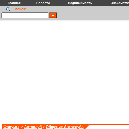
Главная
Новости
Недвижимость
Знакомств
поиск:
Форумы
>
Автоклуб
>
Общение Автоклуба