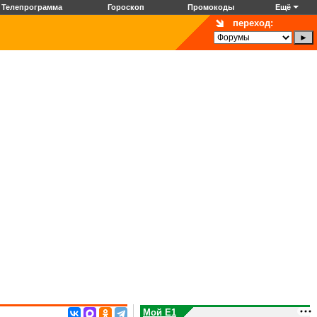
Телепрограмма
Гороскоп
Промокоды
Ещё
переход:
Мой E1