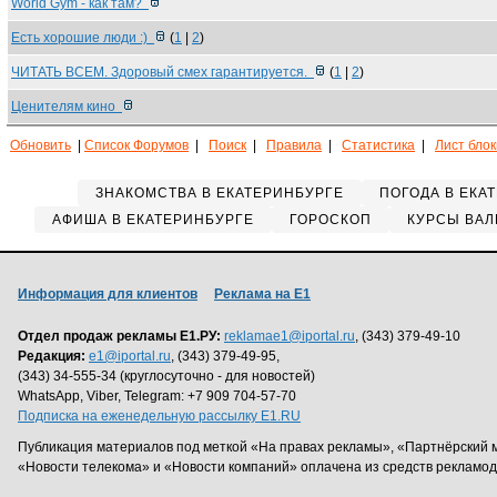
World Gym - как там?
Есть хорошие люди :)
(
1
|
2
)
ЧИТАТЬ ВСЕМ. Здоровый смех гарантируется.
(
1
|
2
)
Ценителям кино
Обновить
|
Список Форумов
|
Поиск
|
Правила
|
Статистика
|
Лист бло
ЗНАКОМСТВА В ЕКАТЕРИНБУРГЕ
ПОГОДА В ЕКА
АФИША В ЕКАТЕРИНБУРГЕ
ГОРОСКОП
КУРСЫ ВАЛ
Информация для клиентов
Реклама на Е1
Отдел продаж рекламы Е1.РУ:
reklamae1@iportal.ru
, (343) 379-49-10
Редакция:
e1@iportal.ru
, (343) 379-49-95,
(343) 34-555-34 (круглосуточно - для новостей)
WhatsApp, Viber, Telegram: +7 909 704-57-70
Подписка на еженедельную рассылку E1.RU
Публикация материалов под меткой «На правах рекламы», «Партнёрский 
«Новости телекома» и «Новости компаний» оплачена из средств рекламо