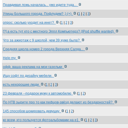
Правдивая ложь началась... ужо идите туда...
Улицы Большого города. Пофлудим? ;) (+)
(
1
|
2
|
3
)
опрос: сколько уходит на инет?
(
1
|
2
|
3
)
[?] а есть тут кто с местного Эппл Компьютерз? (IPod shuffle wanted)
Что за ажиотаж с 9 школой, чем 39 хуже была?
Средняя школа номер 2 города Верхняя Салда...
Help my
офф. ваша реклама на мои газельки
Ищу софт по дизайну мебели.
есть нехорошие люди
(
1
|
2
|
3
)
23 февраля --подарок мужу к автомобилю
(
1
|
2
)
По НТВ зырите про то как пефцов-звёзд делают из бездарностей?
145 способов шокировать девушку
(
1
|
2
)
ко всем, кто пользуется фотоальбомами на е1
(
1
|
2
|
3
)