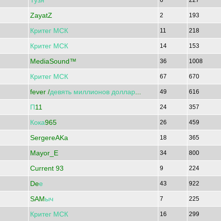
Тузя
6
227
ZayatZ
2
193
Критег
МСК
11
218
Критег
МСК
14
153
MediaSound™
36
1008
Критег
МСК
67
670
fever /
девять
миллионов
доллар
...
49
616
П
11
24
357
Кока
965
26
459
SergereAKa
18
365
Mayor_E
34
800
Current 93
9
224
De
е
43
922
SAM
ыч
7
225
Критег
МСК
16
299