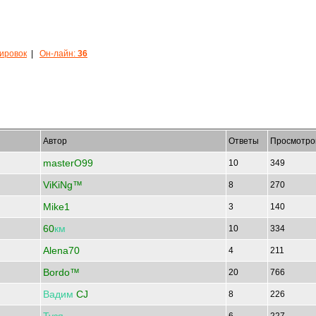
кировок
|
Он-лайн:
36
Автор
Ответы
Просмотро
masterO99
10
349
ViKiNg™
8
270
Mike1
3
140
60
км
10
334
Alena70
4
211
Bordo™
20
766
Вадим
CJ
8
226