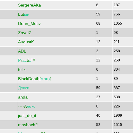
SergereAKa
8
187
Lut
ый
59
756
Denn_Motiv
68
1055
ZayatZ
1
98
AugustK
12
211
ADL
3
258
Р
r
ас
ti
с
™
22
250
tolik
6
304
BlackDeath[
моцк
]
1
89
Докси
59
887
anda
27
538
----A
лекс
6
226
just_do_it
40
1909
maybach?
52
1515