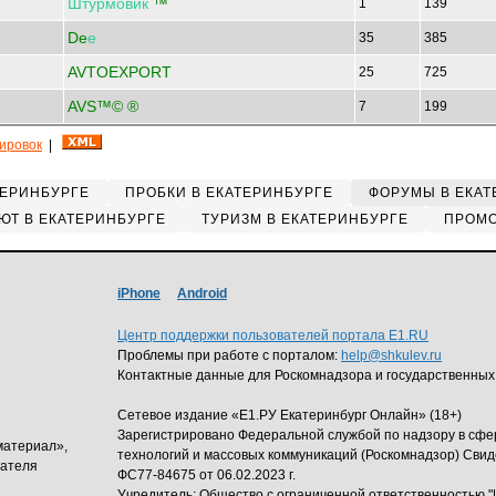
Штурмовик
™
1
139
De
е
35
385
AVTOEXPORT
25
725
AVS™© ®
7
199
кировок
|
ТЕРИНБУРГЕ
ПРОБКИ В ЕКАТЕРИНБУРГЕ
ФОРУМЫ В ЕКАТ
ЮТ В ЕКАТЕРИНБУРГЕ
ТУРИЗМ В ЕКАТЕРИНБУРГЕ
ПРОМО
iPhone
Android
Центр поддержки пользователей портала E1.RU
Проблемы при работе с порталом:
help@shkulev.ru
Контактные данные для Роскомнадзора и государственных
Сетевое издание «Е1.РУ Екатеринбург Онлайн» (18+)
Зарегистрировано Федеральной службой по надзору в сф
материал»,
технологий и массовых коммуникаций (Роскомнадзор) Свид
дателя
ФС77-84675 от 06.02.2023 г.
Учредитель: Общество с ограниченной ответственность