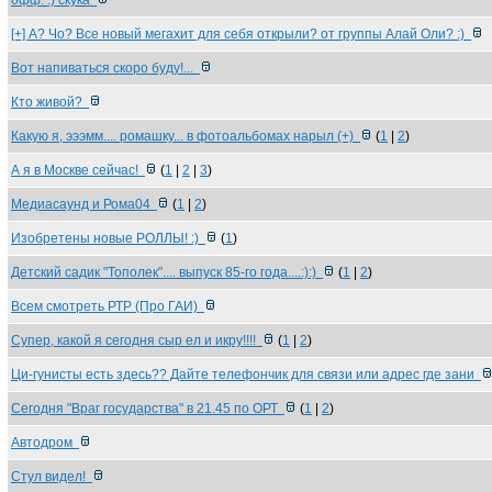
офф. :) скука
[+] А? Чо? Все новый мегахит для себя открыли? от группы Алай Оли? :)
Вот напиваться скоро буду!...
Кто живой?
Какую я, эээмм.... ромашку... в фотоальбомах нарыл (+)
(
1
|
2
)
А я в Москве сейчас!
(
1
|
2
|
3
)
Медиасаунд и Рома04
(
1
|
2
)
Изобретены новые РОЛЛЫ! :)
(
1
)
Детский садик "Тополек".... выпуск 85-го года....:):)
(
1
|
2
)
Всем смотреть РТР (Про ГАИ)
Супер, какой я сегодня сыр ел и икру!!!!
(
1
|
2
)
Ци-гунисты есть здесь?? Дайте телефончик для связи или адрес где зани
Сегодня "Враг государства" в 21.45 по ОРТ
(
1
|
2
)
Автодром
Стул видел!