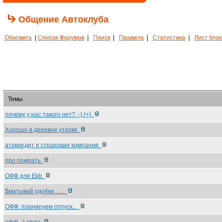
Общение Автоклуба
Обновить
|
Список Форумов
|
Поиск
|
Правила
|
Статистика
|
Лист бло
Темы
почему у нас такого нет? ;-) (+)
Хорошо в деревне утром!
атокредит и страховая компания
про пожрать
ОФФ для Ekb
$матывай удо4ки.......
ОФФ: планируем отпуск...