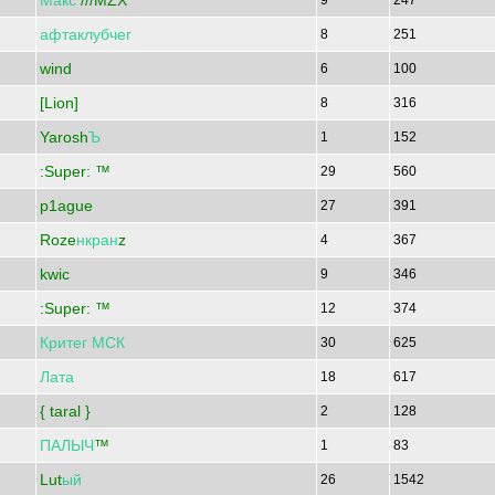
Макс
///MZX
9
247
афтаклубчег
8
251
wind
6
100
[Lion]
8
316
Yarosh
Ъ
1
152
:Super: ™
29
560
p1ague
27
391
Roze
нкран
z
4
367
kwic
9
346
:Super: ™
12
374
Критег
МСК
30
625
Лата
18
617
{ taral }
2
128
ПАЛЫЧ
™
1
83
Lut
ый
26
1542