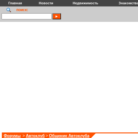
Главная
Новости
Недвижимость
Знакомств
поиск:
Форумы
>
Автоклуб
>
Общение Автоклуба