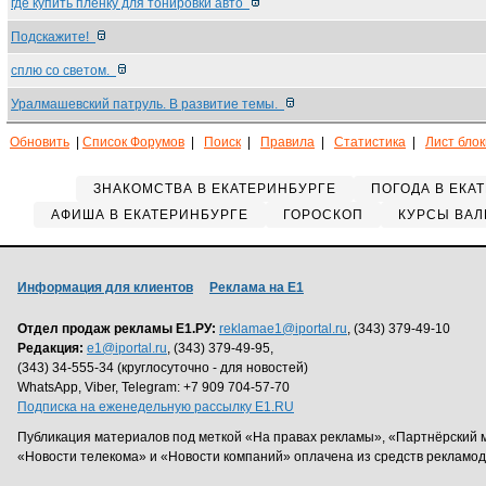
где купить пленку для тонировки авто
Подскажите!
сплю со светом.
Уралмашевский патруль. В развитие темы.
Обновить
|
Список Форумов
|
Поиск
|
Правила
|
Статистика
|
Лист бло
ЗНАКОМСТВА В ЕКАТЕРИНБУРГЕ
ПОГОДА В ЕКА
АФИША В ЕКАТЕРИНБУРГЕ
ГОРОСКОП
КУРСЫ ВАЛ
Информация для клиентов
Реклама на Е1
Отдел продаж рекламы Е1.РУ:
reklamae1@iportal.ru
, (343) 379-49-10
Редакция:
e1@iportal.ru
, (343) 379-49-95,
(343) 34-555-34 (круглосуточно - для новостей)
WhatsApp, Viber, Telegram: +7 909 704-57-70
Подписка на еженедельную рассылку E1.RU
Публикация материалов под меткой «На правах рекламы», «Партнёрский 
«Новости телекома» и «Новости компаний» оплачена из средств рекламо