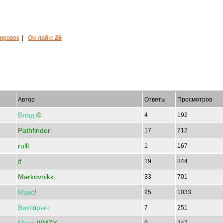
кировок
|
Он-лайн:
26
Автор
Ответы
Просмотров
Влад
©
4
192
Pathfinder
17
712
rulll
1
167
if
19
844
Markovnikk
33
701
Макс
!
25
1033
Викт
o
рыч
7
251