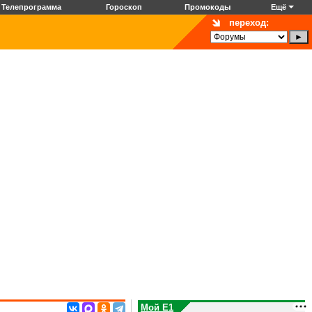
Телепрограмма
Гороскоп
Промокоды
Ещё
переход:
Мой E1