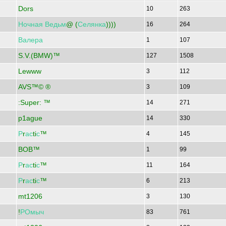
Dors
10
263
Ночная
Ведьм
@ (
Селянка
))))
16
264
Валера
1
107
S.V.(BMW)™
127
1508
Lewww
3
112
AVS™© ®
3
109
:Super: ™
14
271
p1ague
14
330
Р
r
ас
ti
с
™
4
145
BOB™
1
99
Р
r
ас
ti
с
™
11
164
Р
r
ас
ti
с
™
6
213
mt1206
3
130
!
РОмыч
83
761