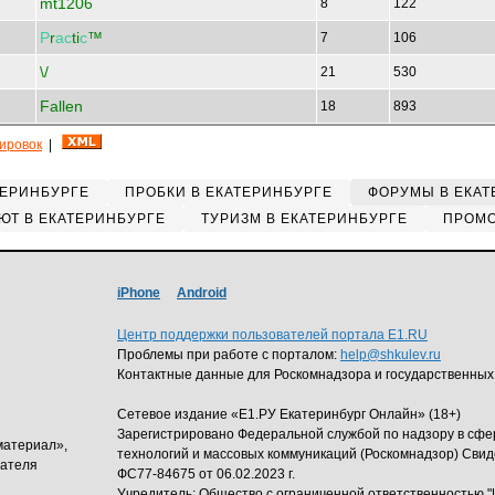
mt1206
8
122
Р
r
ас
ti
с
™
7
106
\/
21
530
Fallen
18
893
кировок
|
ТЕРИНБУРГЕ
ПРОБКИ В ЕКАТЕРИНБУРГЕ
ФОРУМЫ В ЕКАТ
ЮТ В ЕКАТЕРИНБУРГЕ
ТУРИЗМ В ЕКАТЕРИНБУРГЕ
ПРОМО
iPhone
Android
Центр поддержки пользователей портала E1.RU
Проблемы при работе с порталом:
help@shkulev.ru
Контактные данные для Роскомнадзора и государственных
Сетевое издание «Е1.РУ Екатеринбург Онлайн» (18+)
Зарегистрировано Федеральной службой по надзору в сф
материал»,
технологий и массовых коммуникаций (Роскомнадзор) Свид
дателя
ФС77-84675 от 06.02.2023 г.
Учредитель: Общество с ограниченной ответственность