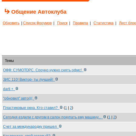
Общение Автоклуба
Обновить
|
Список Форумов
|
Поиск
|
Правила
|
Статистика
|
Лист бло
Темы
ОФФ: СУМОТОРС. Срочно нужно снять офис!
ЗИС 110! Виктор- ты лучший!
darti +
"обновил" авто(((
Пластиковые окна. Кто ставил?
(
1
|
2
)
Сегодня ездили с другом в салон покупать ему машину...
(
1
|
2
)
Счет за международку пришел