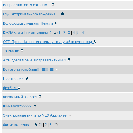
Вопрос знатокам сотовых...
клуб экстримального вождения....
Володюшка с книгами Нексии
ЮЗДАКам и Примкнувшим! :)
(
1
|
2
|
3
|
4
|
5
|
6
)
OFF: Прога Налогоплательщик выручайте нужен код
То Practic
А ты сделал себя экстравагантным?!
Вот это автомобиль!!!!!!!!!!!!!!!!!!!
Про трафик
футбол
актуальный вопрос!
Шмиемся??????
Электронные книги по NEXIA качайте
фотик вот купил...
(
1
|
2
|
3
|
4
)