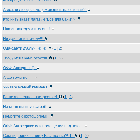
Как продать свой сотовый?
А можно ли через модем звонить на сотовый?
Кто нить знает магазин "Все для бани" ?
Humor: как сделать слона!
Не дай никто никому!!!
Ода-дарти дубль? ))))))))
(
1
|
2
)
Эээ, у меня комп охает!!!
(
1
|
2
)
ОФФ: Анекдот-с.))
А где темы по.....
Универсальный камменТ
Ваше жизненное настроение!
(
1
|
2
)
На меня прыгнул сугроб
Помогите с фотошопом!!!
ОФФ: Автосервис или помещение под него...
Самый долгий запой у Вас сколько?! :D
(
1
|
2
)