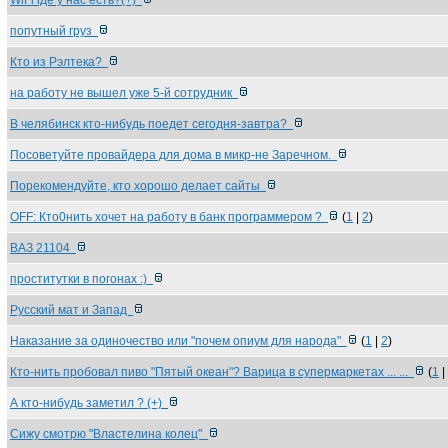
WiFi где у нас есть?(+)
попутный груз
Кто из Рэлтека?
на работу не вышел уже 5-й сотрудник
В челябинск кто-нибудь поедет сегодня-завтра?
Посоветуйте провайдера для дома в микр-не Заречном.
Порекомендуйте, кто хорошо делает сайты
OFF: Кто0нить хочет на работу в банк программером ?
(
1
|
2
)
ВАЗ 21104
проститутки в погонах :)
Русский мат и Запад
Наказание за одиночество или "почем опиум для народа"
(
1
|
2
)
Кто-нить пробовал пиво "Пятый океан"? Варица в супермаркетах ... ...
(
1
|
А кто-нибудь заметил ? (+)
Сижу смотрю "Властелина колец"