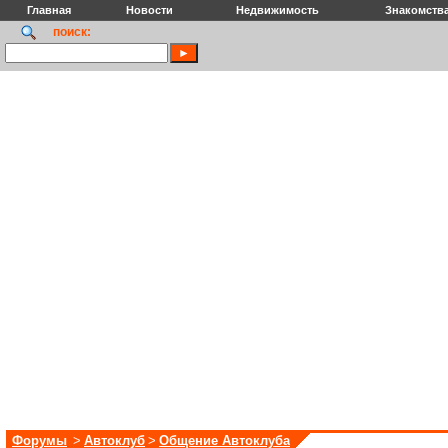
Главная
Новости
Недвижимость
Знакомств
поиск:
Форумы
>
Автоклуб
>
Общение Автоклуба