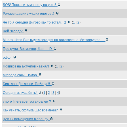
SOS! Поставить машину на учет!
Рекомендации лучших енотов :)
Че то я сегодня фигово как то встал... :(
(
1
|
2
)
Чей "Форд"?
Много Шеви Вив видел сегодня на автовозе на Металлургов....
Про рули. Возможно, баян. :-D
офф.
Новиков на ахтунгов наехал!
(
1
|
2
)
в городе сочи... юмор
Биатлон. Девченки. Победа!!!
Сегодня ж туса ёпть!
(
1
|
2
|
3
|
4
)
у кого finereader установлен ?
Как узнать, сколька щас времени?
нужны помещения в аренду