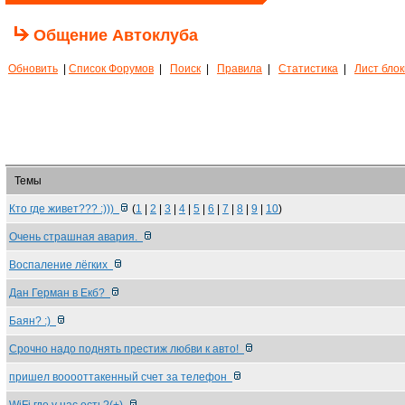
Общение Автоклуба
Обновить
|
Список Форумов
|
Поиск
|
Правила
|
Статистика
|
Лист бло
Темы
Кто где живет??? :)))
(
1
|
2
|
3
|
4
|
5
|
6
|
7
|
8
|
9
|
10
)
Очень страшная авария.
Воспаление лёгких
Дан Герман в Екб?
Баян? :)
Срочно надо поднять престиж любви к авто!
пришел вооооттакенный счет за телефон