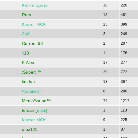
Кто
-
то
где
-
то
16
220
Rum
18
481
Критег
МСК
25
399
Лоб
3
249
Current 93
2
207
х
13
1
178
K.Alex
17
277
:Super: ™
39
772
koldun
13
367
Чилаверт
8
200
MediaSound™
79
1217
tersan (
в
жж
)
1
113
Критег
МСК
9
225
ufox123
1
87