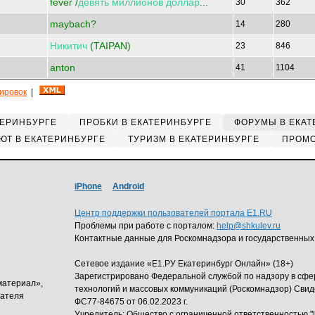
fever /
девять
миллионов
доллар
...
30
362
maybach?
14
280
Никитич
(TAIPAN)
23
846
anton
41
1104
кировок
|
ТЕРИНБУРГЕ
ПРОБКИ В ЕКАТЕРИНБУРГЕ
ФОРУМЫ В ЕКАТ
ЮТ В ЕКАТЕРИНБУРГЕ
ТУРИЗМ В ЕКАТЕРИНБУРГЕ
ПРОМО
iPhone
Android
Центр поддержки пользователей портала E1.RU
Проблемы при работе с порталом:
help@shkulev.ru
Контактные данные для Роскомнадзора и государственных
Сетевое издание «Е1.РУ Екатеринбург Онлайн» (18+)
Зарегистрировано Федеральной службой по надзору в сф
материал»,
технологий и массовых коммуникаций (Роскомнадзор) Свид
дателя
ФС77-84675 от 06.02.2023 г.
Учредитель: Общество с ограниченной ответственность