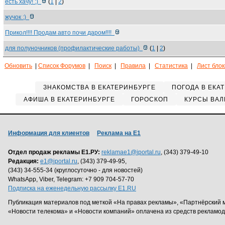
есть хачу! :)
(
1
|
2
)
жучок :)
Прикол!!!! Продам авто почи даром!!!!
для полуночников (профилактические работы)
(
1
|
2
)
Обновить
|
Список Форумов
|
Поиск
|
Правила
|
Статистика
|
Лист бло
ЗНАКОМСТВА В ЕКАТЕРИНБУРГЕ
ПОГОДА В ЕКА
АФИША В ЕКАТЕРИНБУРГЕ
ГОРОСКОП
КУРСЫ ВАЛ
Информация для клиентов
Реклама на Е1
Отдел продаж рекламы Е1.РУ:
reklamae1@iportal.ru
, (343) 379-49-10
Редакция:
e1@iportal.ru
, (343) 379-49-95,
(343) 34-555-34 (круглосуточно - для новостей)
WhatsApp, Viber, Telegram: +7 909 704-57-70
Подписка на еженедельную рассылку E1.RU
Публикация материалов под меткой «На правах рекламы», «Партнёрский 
«Новости телекома» и «Новости компаний» оплачена из средств рекламо