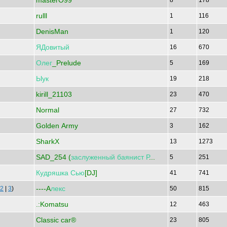
masterO99
8
178
rulll
1
116
DenisMan
1
120
ЯДовитый
16
670
Олег
_Prelude
5
169
Ыук
19
218
kirill_21103
23
470
Normal
27
732
Golden Army
3
162
SharkX
13
1273
SAD_254 (
заслуженный
баянист
Р
...
5
251
Кудряшка
Сью
[DJ]
41
741
----A
лекс
2
|
3
)
50
815
.:Komatsu
12
463
Classic car®
23
805