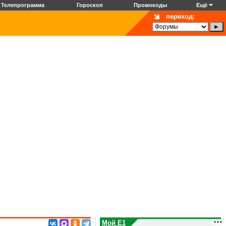
Телепрограмма
Гороскоп
Промокоды
Ещё
переход:
Мой E1