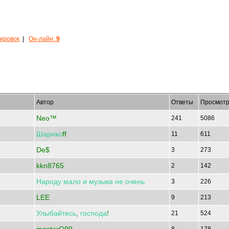
кировок
|
Он-лайн:
9
Автор
Ответы
Просмотр
Neo™
241
5086
Шарико
ff
11
611
De$
3
273
kkn8765
2
142
Народу
мало
и
музыка
не
очень
3
226
LEE
9
213
Улыбайтесь
,
господа
!
21
524