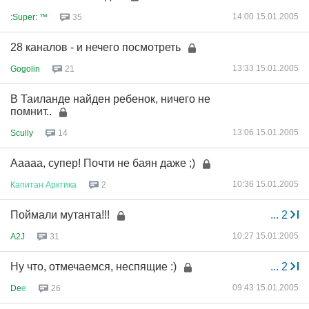
14:00 15.01.2005
:Super: ™
35
28 каналов - и нечего посмотреть
13:33 15.01.2005
Gogolin
21
В Таиланде найден ребенок, ничего не
помнит..
13:06 15.01.2005
Scully
14
Ааааа, супер! Почти не баян даже ;)
10:36 15.01.2005
Капитан
Арктика
2
Поймали мутанта!!!
...
2
10:27 15.01.2005
A2J
31
Ну что, отмечаемся, неспящие :)
...
2
09:43 15.01.2005
De
е
26