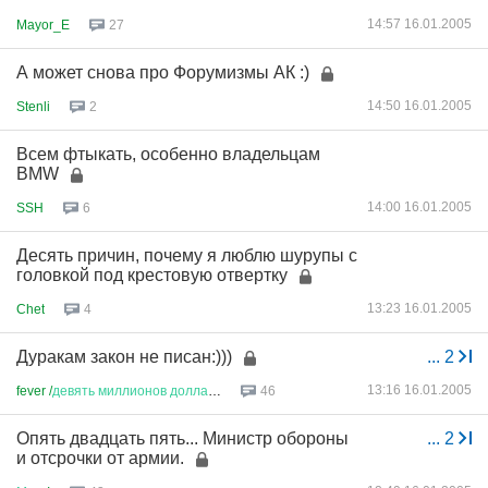
14:57 16.01.2005
Mayor_E
27
А может снова про Форумизмы АК :)
14:50 16.01.2005
Stenli
2
Всем фтыкать, особенно владельцам
BMW
14:00 16.01.2005
SSH
6
Десять причин, почему я люблю шурупы с
головкой под крестовую отвертку
13:23 16.01.2005
Chet
4
Дуракам закон не писан:)))
...
2
13:16 16.01.2005
fever /
девять
миллионов
доллар
...
46
Опять двадцать пять... Министр обороны
...
2
и отсрочки от армии.