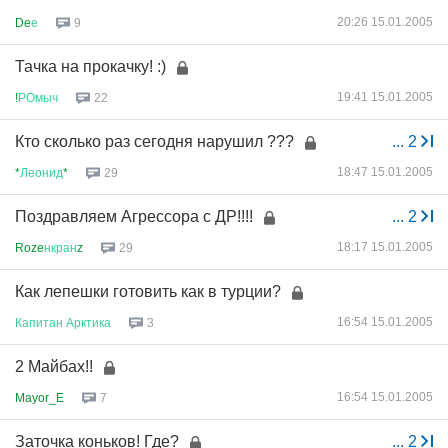
20:26 15.01.2005
De
е
9
Тачка на прокачку! :)
19:41 15.01.2005
!
РОмыч
22
Кто сколько раз сегодня нарушил ???
...
2
18:47 15.01.2005
*
Леонид
*
29
Поздравляем Агрессора с ДР!!!!
...
2
18:17 15.01.2005
Roze
нкран
z
29
Как лепешки готовить как в турции?
16:54 15.01.2005
Капитан
Арктика
3
2 Майбах!!
16:54 15.01.2005
Mayor_E
7
Заточка коньков! Где?
...
2