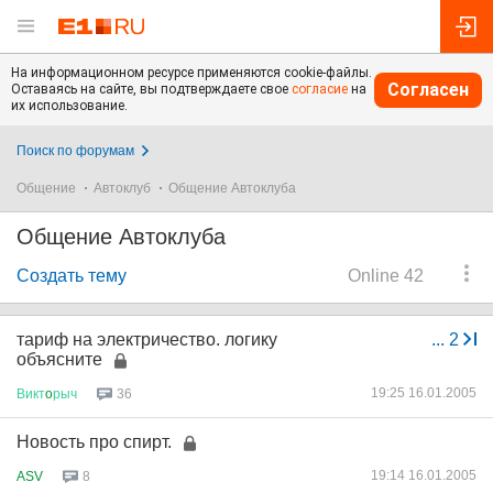
На информационном ресурсе применяются cookie-файлы.
Согласен
Оставаясь на сайте, вы подтверждаете свое
согласие
на
их использование.
Поиск по форумам
Общение
Автоклуб
Общение Автоклуба
Общение Автоклуба
Создать тему
Online 42
тариф на электричество. логику
...
2
объясните
19:25 16.01.2005
Викт
o
рыч
36
Новость про спирт.
19:14 16.01.2005
ASV
8