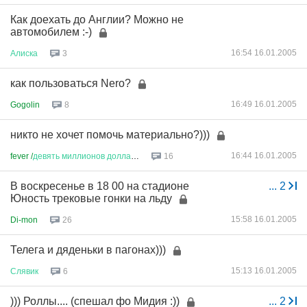
Как доехать до Англии? Можно не
автомобилем :-)
16:54 16.01.2005
Алиска
3
как пользоваться Nero?
16:49 16.01.2005
Gogolin
8
никто не хочет помочь материально?)))
16:44 16.01.2005
fever /
девять
миллионов
доллар
...
16
В воскресенье в 18 00 на стадионе
...
2
Юность трековые гонки на льду
15:58 16.01.2005
Di-mon
26
Телега и дяденьки в пагонах)))
15:13 16.01.2005
Слявик
6
))) Роллы.... (спешал фо Мидия :))
...
2