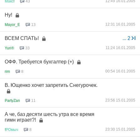
12:49 16.01.2005
Макс
!
43
Ну!
12:31 16.01.2005
Mayor_E
13
ВСЕМ СПАТЬ!
...
2
11:24 16.01.2005
Yuri®
33
ОФФ. Требуется бухгалтер (+)
00:54 16.01.2005
rim
8
В. Ющенко хочет запретить Снегурочек.
23:56 15.01.2005
PartyZan
11
А че, баз десяти шесть утра все время
гимн играет?!
23:30 15.01.2005
!
РОмыч
8