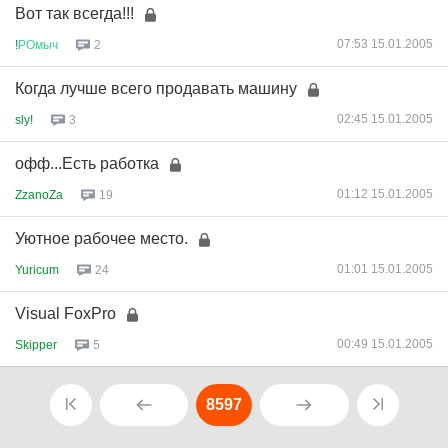
Вот так всегда!!!
07:53 15.01.2005
!
РОмыч
2
Когда лучше всего продавать машину
02:45 15.01.2005
sly!
3
офф...Есть работка
01:12 15.01.2005
ZzanoZa
19
Уютное рабочее место.
01:01 15.01.2005
Yuricum
24
Visual FoxPro
00:49 15.01.2005
Skipper
5
8597