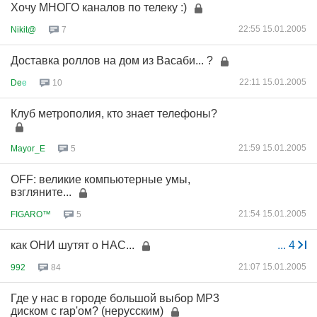
Хочу МНОГО каналов по телеку :)
22:55 15.01.2005
Nikit@
7
Доставка роллов на дом из Васаби... ?
22:11 15.01.2005
De
е
10
Клуб метрополия, кто знает телефоны?
21:59 15.01.2005
Mayor_E
5
OFF: великие компьютерные умы,
взгляните...
21:54 15.01.2005
FIGARO™
5
как ОНИ шутят о НАС...
...
4
21:07 15.01.2005
992
84
Где у нас в городе большой выбор MP3
диском с rap'ом? (нерусским)