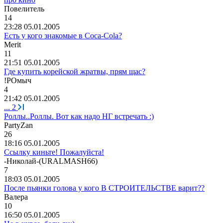
Повелитель
14
23:28 05.01.2005
Есть у кого знакомые в Coca-Cola?
Merit
11
21:51 05.01.2005
Где купить корейской жратвы, прям щас?
!
РОмыч
4
21:42 05.01.2005
...
2
Роллы..Роллы. Вот как надо НГ встречать :)
PartyZan
26
18:16 05.01.2005
Ссылку киньте! Пожалуйста!
-
Николай
-(URALMASH66)
7
18:03 05.01.2005
После пьянки голова у кого В СТРОИТЕЛЬСТВЕ варит??
Валера
10
16:50 05.01.2005