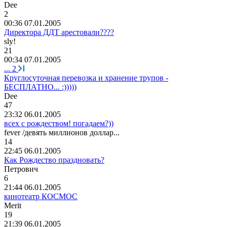
De
е
2
00:36 07.01.2005
Директора ДДТ арестовали????
sly!
21
00:34 07.01.2005
...
2
Круглосуточная перевозка и хранение трупов -
БЕСПЛАТНО... :)))))
De
е
47
23:32 06.01.2005
всех с рождеством! погадаем?))
fever /
девять
миллионов
доллар
...
14
22:45 06.01.2005
Как Рождество праздновать?
Петрович
6
21:44 06.01.2005
кинотеатр КОСМОС
Merit
19
21:39 06.01.2005