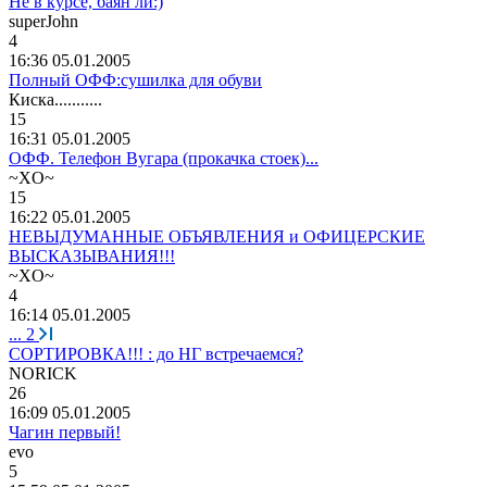
Не в курсе, баян ли:)
superJohn
4
16:36 05.01.2005
Полный ОФФ:сушилка для обуви
Киска
...........
15
16:31 05.01.2005
ОФФ. Телефон Вугара (прокачка стоек)...
~XO~
15
16:22 05.01.2005
НЕВЫДУМАННЫЕ ОБЪЯВЛЕНИЯ и ОФИЦЕРСКИЕ
ВЫСКАЗЫВАНИЯ!!!
~XO~
4
16:14 05.01.2005
...
2
СОРТИРОВКА!!! : до НГ встречаемся?
NORICK
26
16:09 05.01.2005
Чагин первый!
evo
5