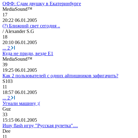
ОФФ: Сдам двушку в Екатеринбурге
MediaSound™
17
20:22 06.01.2005
(?) Ближний свет сегодня ..
/ Alexander S.G
18
20:10 06.01.2005
...
2
Куда не приди, везде Е1
MediaSound™
39
19:25 06.01.2005
Как 2 пользователей с одних айпишников зафигачить?
S103
11
18:57 06.01.2005
...
2
Угнали машину ;(
Guz
33
15:15 06.01.2005
Ищу flash игру "Русская рулетка"....
De
е
11