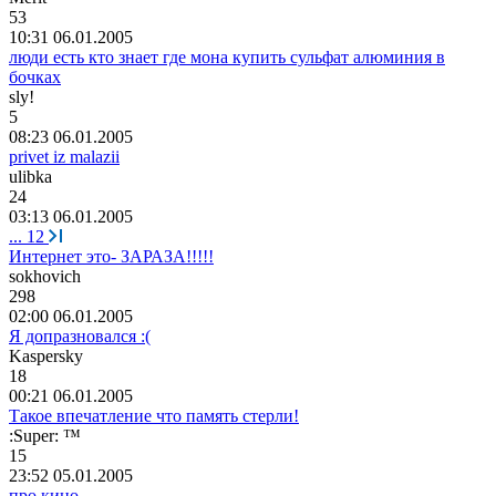
53
10:31 06.01.2005
люди есть кто знает где мона купить сульфат алюминия в
бочках
sly!
5
08:23 06.01.2005
privet iz malazii
ulibka
24
03:13 06.01.2005
...
12
Интернет это- ЗАРАЗА!!!!!
sokhovich
298
02:00 06.01.2005
Я допразновался :(
Kaspersky
18
00:21 06.01.2005
Такое впечатление что память стерли!
:Super: ™
15
23:52 05.01.2005
про кино