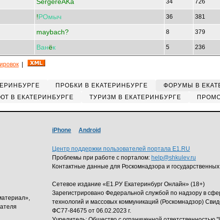
SergereAKa
34
726
!
РОмыч
36
381
maybach?
8
379
Ван
ё
к
5
236
кировок
|
ТЕРИНБУРГЕ
ПРОБКИ В ЕКАТЕРИНБУРГЕ
ФОРУМЫ В ЕКАТ
ЮТ В ЕКАТЕРИНБУРГЕ
ТУРИЗМ В ЕКАТЕРИНБУРГЕ
ПРОМО
iPhone
Android
Центр поддержки пользователей портала E1.RU
Проблемы при работе с порталом:
help@shkulev.ru
Контактные данные для Роскомнадзора и государственных
Сетевое издание «Е1.РУ Екатеринбург Онлайн» (18+)
Зарегистрировано Федеральной службой по надзору в сф
материал»,
технологий и массовых коммуникаций (Роскомнадзор) Свид
дателя
ФС77-84675 от 06.02.2023 г.
Учредитель: Общество с ограниченной ответственность