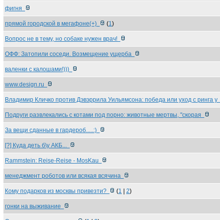
фигня
прямой городской в мегафоне(+)
(
1
)
Вопрос не в тему, но собаке нужен врач!
ОФФ: Затопили соседи. Возмещение ущерба
валенки с калошами!)))
www.design.ru
Владимир Кличко против Дэвэррила Уильямсона: победа или уход с ринга 
Подруги развлекались с котами под порно: животные мертвы, "скорая
За вещи сданные в гардероб.....:)
[?] Куда деть б\у АКБ...
Rammstein: Reise-Reise - MosKau
менеджмент роботов или всякая всячина
Кому подарков из москвы привезти?
(
1
|
2
)
гонки на выживание