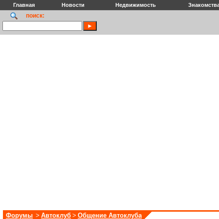
Главная
Новости
Недвижимость
Знакомств
поиск:
Форумы
>
Автоклуб
>
Общение Автоклуба