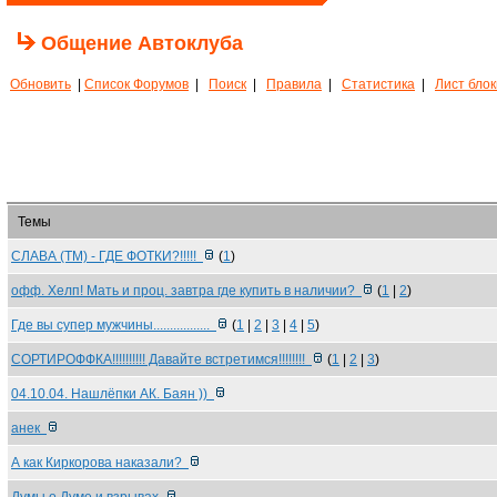
Общение Автоклуба
Обновить
|
Список Форумов
|
Поиск
|
Правила
|
Статистика
|
Лист бло
Темы
СЛАВА (ТМ) - ГДЕ ФОТКИ?!!!!!
(
1
)
офф. Хелп! Мать и проц. завтра где купить в наличии?
(
1
|
2
)
Где вы супер мужчины.................
(
1
|
2
|
3
|
4
|
5
)
СОРТИРОФФКА!!!!!!!!!! Давайте встретимся!!!!!!!!
(
1
|
2
|
3
)
04.10.04. Нашлёпки АК. Баян ))
анек
А как Киркорова наказали?