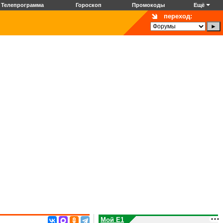
Телепрограмма
Гороскоп
Промокоды
Ещё
переход:
Мой E1