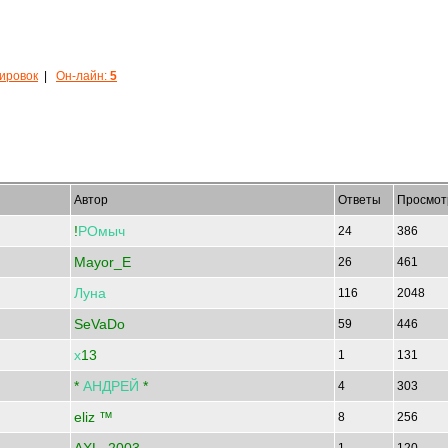
кировок
|
Он-лайн:
5
Автор
Ответы
Просмот
!
РОмыч
24
386
Mayor_E
26
461
Луна
116
2048
SeVaDo
59
446
х
13
1
131
*
АНДРЕЙ
*
4
303
eliz ™
8
256