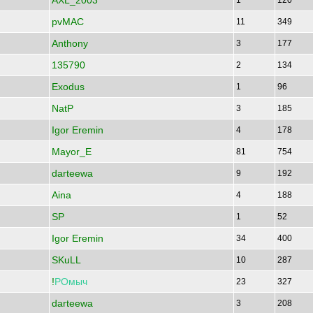
AXL_2003
1
120
pvMAC
11
349
Anthony
3
177
135790
2
134
Exodus
1
96
NatP
3
185
Igor Eremin
4
178
Mayor_E
81
754
darteewa
9
192
Aina
4
188
SP
1
52
Igor Eremin
34
400
SKuLL
10
287
!
РОмыч
23
327
darteewa
3
208