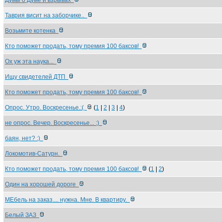
Думы о Думе и взрывах
Таврия висит на заборчике..
Возьмите котенка
Кто поможет продать, тому премия 100 баксов!
Ох уж эта наука...
Ищу свидетелей ДТП
Кто поможет продать, тому премия 100 баксов!
Опрос. Утро. Воскресенье.:(
(
1
|
2
|
3
|
4
)
не опрос. Вечер. Воскресенье... :)
баян, нет? :)
Локомотив-Сатурн.
Кто поможет продать, тому премия 100 баксов!
(
1
|
2
)
Один на хорошей дороге
МЕбель на заказ.... нужна. Мне. В квартиру.
Белый ЗАЗ