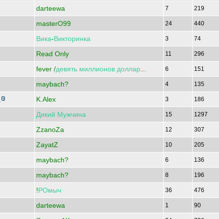
darteewa
7
219
masterO99
24
440
Вика
-
Викторинка
3
74
Read Only
11
296
fever /
девять
миллионов
доллар
...
6
151
maybach?
4
135
K.Alex
у
3
186
Дикий
Мужчина
15
1297
ZzanoZa
12
307
ZayatZ
10
205
maybach?
6
136
maybach?
8
196
!
РОмыч
36
476
darteewa
1
90