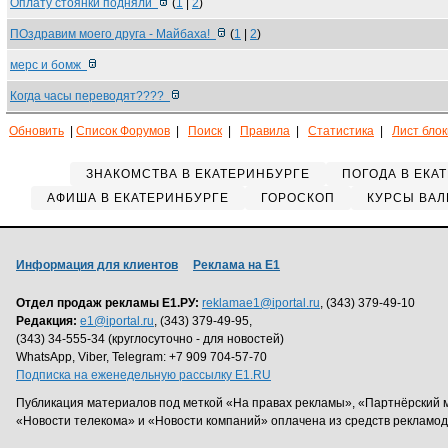
Оплату стоянки подняли
(
1
|
2
)
ПОздравим моего друга - Майбаха!
(
1
|
2
)
мерс и бомж
Когда часы переводят????
Обновить
|
Список Форумов
|
Поиск
|
Правила
|
Статистика
|
Лист бло
ЗНАКОМСТВА В ЕКАТЕРИНБУРГЕ
ПОГОДА В ЕКА
АФИША В ЕКАТЕРИНБУРГЕ
ГОРОСКОП
КУРСЫ ВАЛ
Информация для клиентов
Реклама на Е1
Отдел продаж рекламы Е1.РУ:
reklamae1@iportal.ru
, (343) 379-49-10
Редакция:
e1@iportal.ru
, (343) 379-49-95,
(343) 34-555-34 (круглосуточно - для новостей)
WhatsApp, Viber, Telegram: +7 909 704-57-70
Подписка на еженедельную рассылку E1.RU
Публикация материалов под меткой «На правах рекламы», «Партнёрский 
«Новости телекома» и «Новости компаний» оплачена из средств рекламо