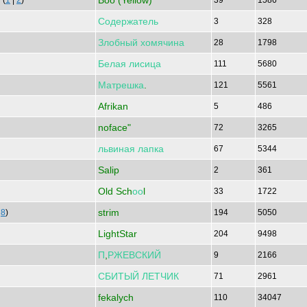
Boo (Yellow)
(
1
|
2
)
39
1586
Содержатель
3
328
Злобный
хомячина
28
1798
Белая
лисица
111
5680
Матрешка
.
121
5561
Afrikan
5
486
noface"
72
3265
львиная
лапка
67
5344
Salip
2
361
Old Sch
оо
l
33
1722
strim
|
8
)
194
5050
LightStar
204
9498
П
,
РЖЕВСКИЙ
9
2166
СБИТЫЙ
ЛЕТЧИК
71
2961
fekalych
110
34047