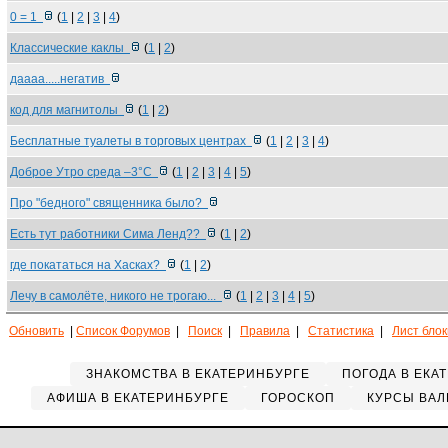
0 = 1
(
1
|
2
|
3
|
4
)
Классические каклы
(
1
|
2
)
даааа.....негатив
код для магнитолы
(
1
|
2
)
Бесплатные туалеты в торговых центрах
(
1
|
2
|
3
|
4
)
Доброе Утро среда –3°С
(
1
|
2
|
3
|
4
|
5
)
Про "бедного" священника было?
Есть тут работники Сима Ленд??
(
1
|
2
)
где покататься на Хасках?
(
1
|
2
)
Лечу в самолёте, никого не трогаю...
(
1
|
2
|
3
|
4
|
5
)
Обновить
|
Список Форумов
|
Поиск
|
Правила
|
Статистика
|
Лист бло
ЗНАКОМСТВА В ЕКАТЕРИНБУРГЕ
ПОГОДА В ЕКА
АФИША В ЕКАТЕРИНБУРГЕ
ГОРОСКОП
КУРСЫ ВАЛ