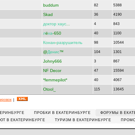
buddum
82
5388
Skad
36
4190
доктор
хаус
...
4
843
л
ё
ха
-650
40
1100
Конан
-
разрушитель
98
10544
@
Денис
™
104
1301
Johny666
3
867
NF Decor
47
15594
*femmepilot*
40
4067
Otool_
115
13645
кировок
|
ТЕРИНБУРГЕ
ПРОБКИ В ЕКАТЕРИНБУРГЕ
ФОРУМЫ В ЕКАТ
ЮТ В ЕКАТЕРИНБУРГЕ
ТУРИЗМ В ЕКАТЕРИНБУРГЕ
ПРОМО