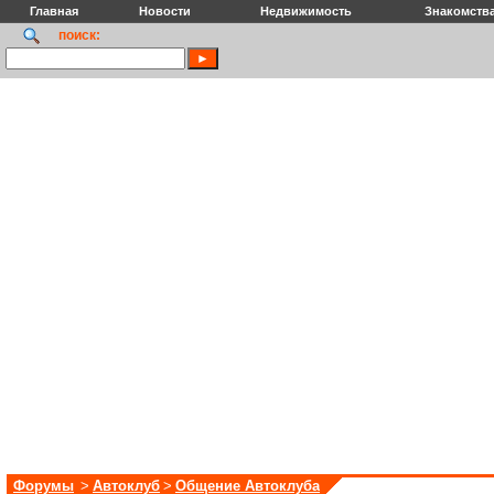
Главная
Новости
Недвижимость
Знакомств
поиск:
Форумы
>
Автоклуб
>
Общение Автоклуба