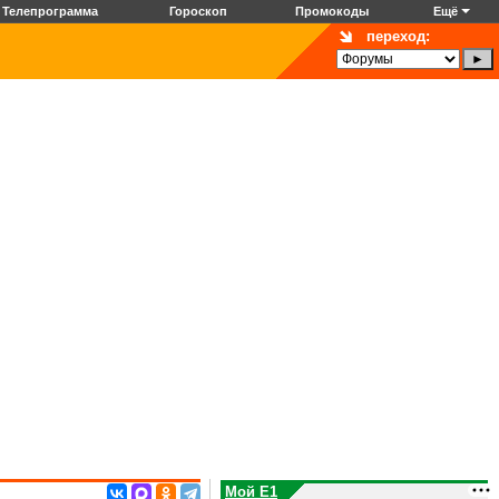
Телепрограмма
Гороскоп
Промокоды
Ещё
переход:
Мой E1