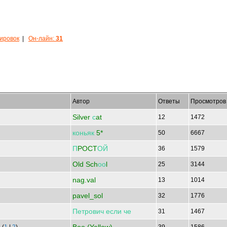
кировок
|
Он-лайн:
31
Автор
Ответы
Просмотров
Silver
с
at
12
1472
коньяк
5*
50
6667
П
POCT
ОЙ
36
1579
Old Sch
оо
l
25
3144
nag.val
13
1014
pavel_sol
32
1776
Петрович
если
че
31
1467