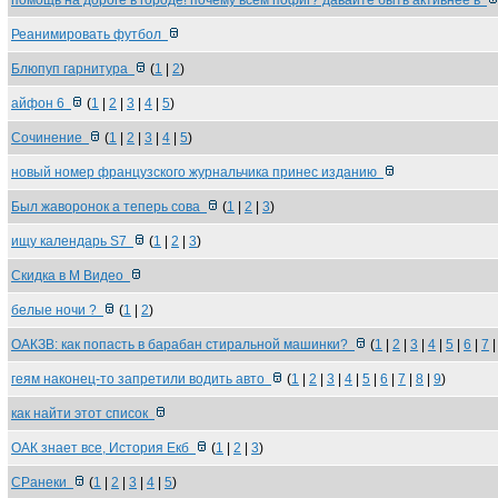
помощь на дороге в городе! почему всем пофиг? давайте быть активнее в
Реанимировать футбол
Блюпуп гарнитура
(
1
|
2
)
айфон 6
(
1
|
2
|
3
|
4
|
5
)
Cочинение
(
1
|
2
|
3
|
4
|
5
)
новый номер французского журнальчика принес изданию
Был жаворонок а теперь сова
(
1
|
2
|
3
)
ищу календарь S7
(
1
|
2
|
3
)
Скидка в М Видео
белые ночи ?
(
1
|
2
)
ОАКЗВ: как попасть в барабан стиральной машинки?
(
1
|
2
|
3
|
4
|
5
|
6
|
7
геям наконец-то запретили водить авто
(
1
|
2
|
3
|
4
|
5
|
6
|
7
|
8
|
9
)
как найти этот список
ОАК знает все, История Екб
(
1
|
2
|
3
)
CPанеки
(
1
|
2
|
3
|
4
|
5
)