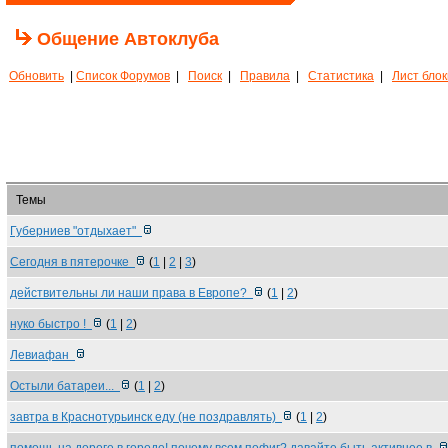
Общение Автоклуба
Обновить
|
Список Форумов
|
Поиск
|
Правила
|
Статистика
|
Лист бло
Темы
Губерниев "отдыхает"
Сегодня в пятерочке
(
1
|
2
|
3
)
действительны ли наши права в Европе?
(
1
|
2
)
нуко быстро !
(
1
|
2
)
Левиафан
Остыли батареи...
(
1
|
2
)
завтра в Краснотурьинск еду (не поздравлять)
(
1
|
2
)