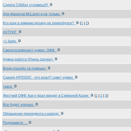
Серега С666ат отзовись!!!!
Для фанатов McLaren и не только
Кто еще в зимнюю резину не переобулся?
(
1
|
2
)
АХТУНГ
+1 баян
Сверхтелефонист нужен. ОФФ.
Нужна работа.(Очень срочно)
Всем спасибо за помощь!
Сканер HP5550C - кто юзал? совет нужен
такси
Жесткий ОФФ: Как я брал кредит в Северной Казне
(
1
|
2
|
3
)
Все будет хорошо
Обращение призедента к народу
Подскажите....