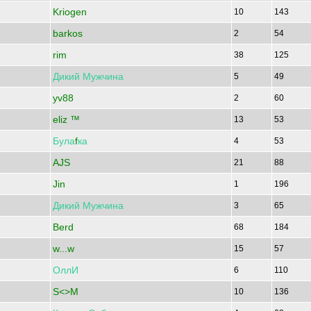
Kriogen
10
143
barkos
2
54
rim
38
125
Дикий
Мужчина
5
49
yv88
2
60
eliz ™
13
53
Була
f
ка
4
53
AJS
21
88
Jin
1
196
Дикий
Мужчина
3
65
Berd
68
184
w...w
15
57
ОллИ
6
110
S<>M
10
136