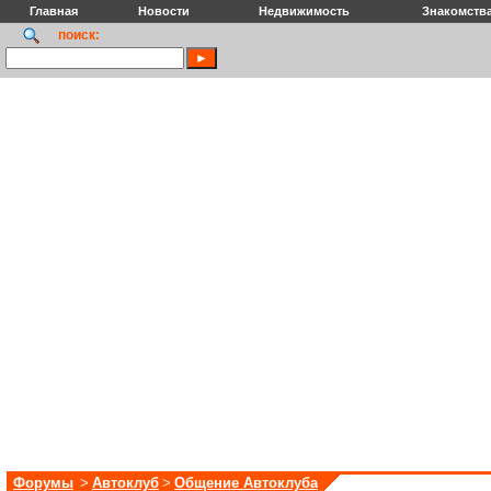
Главная
Новости
Недвижимость
Знакомств
поиск:
Форумы
>
Автоклуб
>
Общение Автоклуба