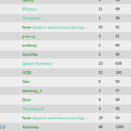
Gloria
8
48
!
РОмыч
11
69
Петрович
1
56
fever /
девять
миллионов
доллар
...
20
91
p-a-r-a
3
51
antiloop
2
66
ArizONa
5
65
Дикий
Мужчина
23
639
GDB
22
100
Ster
6
56
demiurg_ii
2
57
Rum
9
68
Почтальон
!
4
55
fever /
девять
миллионов
доллар
...
18
54
Xammep
|
4
)
88
1355