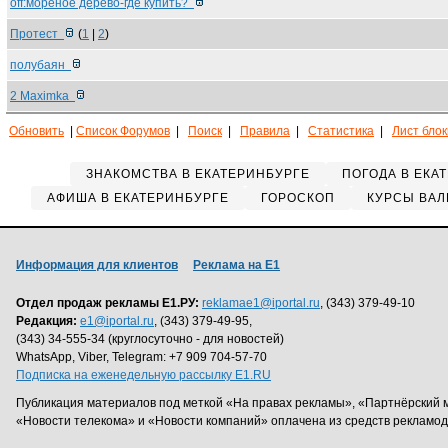
off:мореное дерево-где купить?
Протест
(
1
|
2
)
полубаян
2 Maximka
Обновить
|
Список Форумов
|
Поиск
|
Правила
|
Статистика
|
Лист бло
ЗНАКОМСТВА В ЕКАТЕРИНБУРГЕ
ПОГОДА В ЕКА
АФИША В ЕКАТЕРИНБУРГЕ
ГОРОСКОП
КУРСЫ ВАЛ
Информация для клиентов
Реклама на Е1
Отдел продаж рекламы Е1.РУ:
reklamae1@iportal.ru
, (343) 379-49-10
Редакция:
e1@iportal.ru
, (343) 379-49-95,
(343) 34-555-34 (круглосуточно - для новостей)
WhatsApp, Viber, Telegram: +7 909 704-57-70
Подписка на еженедельную рассылку E1.RU
Публикация материалов под меткой «На правах рекламы», «Партнёрский 
«Новости телекома» и «Новости компаний» оплачена из средств рекламо