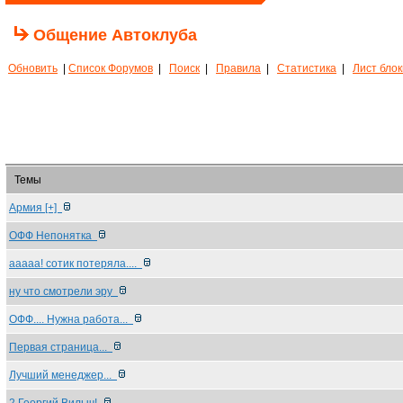
Общение Автоклуба
Обновить
|
Список Форумов
|
Поиск
|
Правила
|
Статистика
|
Лист бло
Темы
Армия [+]
ОФФ Непонятка
ааааа! сотик потеряла....
ну что смотрели эру
ОФФ.... Нужна работа...
Первая страница...
Лучший менеджер...