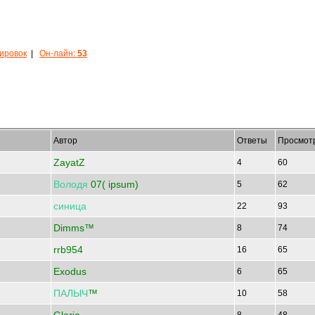
кировок
|
Он-лайн:
53
Автор
Ответы
Просмот
ZayatZ
4
60
Володя
07( ipsum)
5
62
синица
22
93
Dimms™
8
74
rrb954
16
65
Exodus
6
65
ПАЛЫЧ
™
10
58