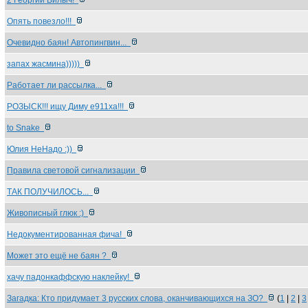
2 Георгий Вилыч!
Опять повезло!!!
Очевидно баян! Автопингвин...
запах жасмина)))))
Работает ли рассылка...
РОЗЫСК!!! ищу Диму е911ха!!!
to Snake
Юлия НеНадо :))
Правила световой сигнализации
ТАК ПОЛУЧИЛОСЬ...
Живописный глюк :)
Недокументированная фича!
Может это ещё не баян ?
хачу падонкаффскую наклейку!
Загадка: Кто придумает 3 русских слова, оканчивающихся на ЗО?
(
1
|
2
|
3