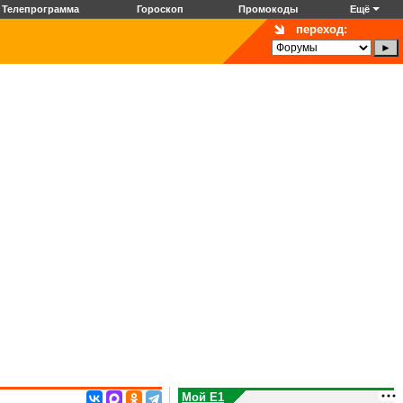
Телепрограмма
Гороскоп
Промокоды
Ещё
переход:
Мой E1