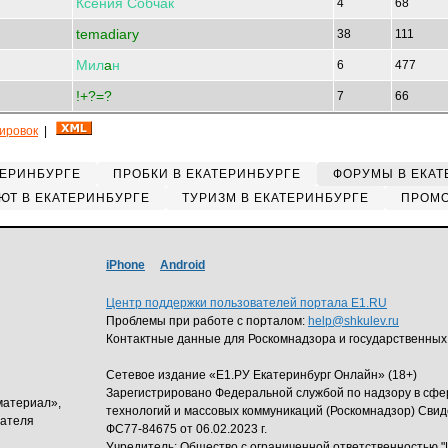
Ксения
Собчак
4
68
temadiary
38
111
Мил
a
н
6
477
!+?=?
7
66
кировок
|
ТЕРИНБУРГЕ
ПРОБКИ В ЕКАТЕРИНБУРГЕ
ФОРУМЫ В ЕКАТ
ЮТ В ЕКАТЕРИНБУРГЕ
ТУРИЗМ В ЕКАТЕРИНБУРГЕ
ПРОМО
iPhone
Android
Центр поддержки пользователей портала E1.RU
Проблемы при работе с порталом:
help@shkulev.ru
Контактные данные для Роскомнадзора и государственных
Сетевое издание «Е1.РУ Екатеринбург Онлайн» (18+)
Зарегистрировано Федеральной службой по надзору в сф
материал»,
технологий и массовых коммуникаций (Роскомнадзор) Свид
дателя
ФС77-84675 от 06.02.2023 г.
Учредитель: Общество с ограниченной ответственность