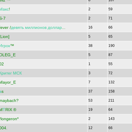
eliz ™
8
187
Макс
!
2
59
S-7
2
71
fever /
девять
миллионов
доллар
...
16
66
[Lion]
5
65
Игрок
™
38
190
OLEG_E
5
87
02
1
55
Критег
МСК
3
72
Mayor_E
7
132
а
s
37
158
maybach?
53
211
M
Т
RIX ®
19
64
*longeron*
2
143
004.
12
66