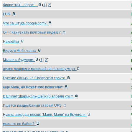
биоритмы .. опрос...
(
1
|
2
)
FUN
Что за штука google.com?
OFF: Как узнать почтовый индекс?
Наклейки
Вирус в Мобильных
Мысли о будущем
(
1
|
2
)
нужен человек с машиной на пятницу утро
Русские баньки на Сибирском тракте
еще баян, но может кого повеселит
В Египет(Шарм-Эль-Шейх) 6 апреля кто ?
Ищется раздолбаный старый UPS
Нужны аккорды песни: "Мани, Мани" из Врунгеля
мож это не байян?