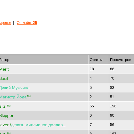
кировок
|
Он-лайн:
25
Автор
Ответы
Просмотров
Merit
18
86
Basil
4
70
Дикий
Мужчина
5
82
Магистр
Йода
™
2
51
eliz ™
55
198
Skipper
6
90
fever /
девять
миллионов
доллар
...
7
56