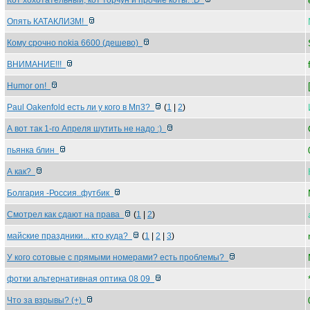
Кот хохотательный, кот торчун и прочие коты. :D
Опять КАТАКЛИЗМ!
Кому срочно nokia 6600 (дешево)
ВНИМАНИЕ!!!
Humor on!
Paul Oakenfold есть ли у кого в Мп3?
(
1
|
2
)
А вот так 1-го Апреля шутить не надо :)
пьянка блин
А как?
Болгария -Россия..футбик
Смотрел как сдают на права
(
1
|
2
)
майские праздники... кто куда?
(
1
|
2
|
3
)
У кого сотовые с прямыми номерами? есть проблемы?
фотки альтернативная оптика 08 09
Что за взрывы? (+)