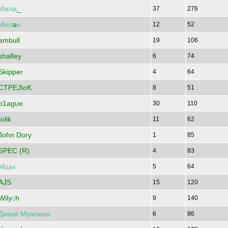
Мила
_
37
276
Мил
a
н
12
52
ambull
19
106
shalfey
6
74
Skipper
4
64
CTPEJIoK
8
51
p1ague
30
110
tolik
11
62
John Dory
1
85
SPEC (R)
4
83
Мшы
5
64
AJS
15
120
Wily
с
h
9
140
Дикий
Мужчина
6
86