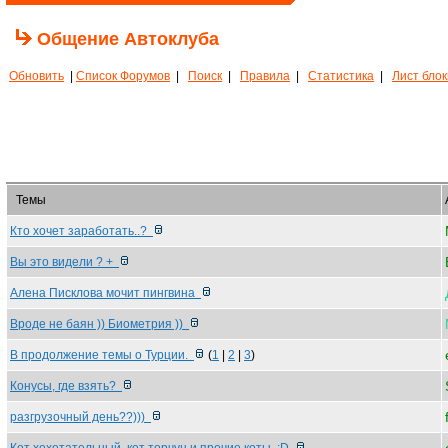
Общение Автоклуба
Обновить
|
Список Форумов
|
Поиск
|
Правила
|
Статистика
|
Лист бло
Темы
Кто хочет заработать..?
Вы это видели ? +
Алена Писклова мочит пингвина
Вроде не баян )) Биометрия ))
В продолжение темы о Турции.
(
1
|
2
|
3
)
Конусы, где взять?
разгрузочный день??)))