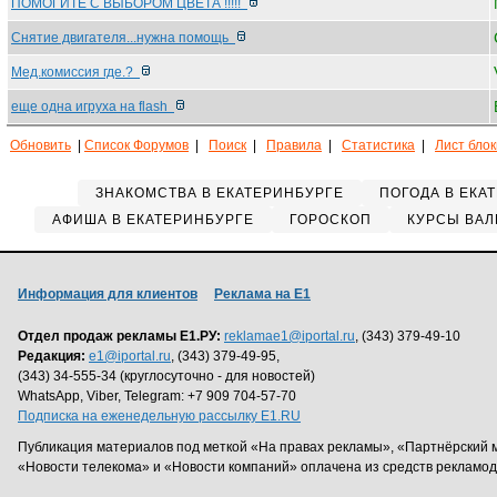
ПОМОГИТЕ С ВЫБОРОМ ЦВЕТА !!!!!
Снятие двигателя...нужна помощь
Мед.комиссия где.?
еще одна игруха на flash
Обновить
|
Список Форумов
|
Поиск
|
Правила
|
Статистика
|
Лист бло
ЗНАКОМСТВА В ЕКАТЕРИНБУРГЕ
ПОГОДА В ЕКА
АФИША В ЕКАТЕРИНБУРГЕ
ГОРОСКОП
КУРСЫ ВАЛ
Информация для клиентов
Реклама на Е1
Отдел продаж рекламы Е1.РУ:
reklamae1@iportal.ru
, (343) 379-49-10
Редакция:
e1@iportal.ru
, (343) 379-49-95,
(343) 34-555-34 (круглосуточно - для новостей)
WhatsApp, Viber, Telegram: +7 909 704-57-70
Подписка на еженедельную рассылку E1.RU
Публикация материалов под меткой «На правах рекламы», «Партнёрский 
«Новости телекома» и «Новости компаний» оплачена из средств рекламо