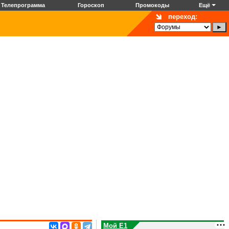
Телепрограмма
Гороскоп
Промокоды
Ещё
переход:
Мой E1