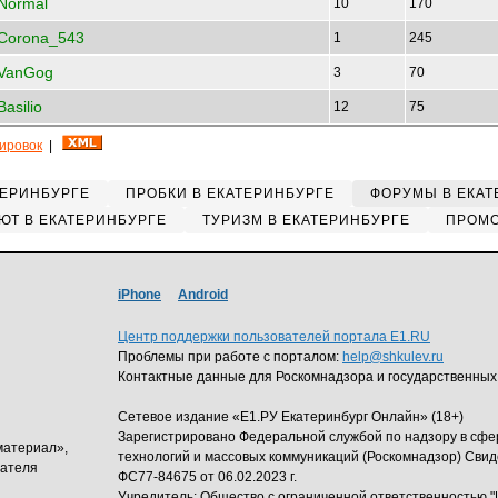
Normal
10
170
Corona_543
1
245
VanGog
3
70
Basilio
12
75
кировок
|
ТЕРИНБУРГЕ
ПРОБКИ В ЕКАТЕРИНБУРГЕ
ФОРУМЫ В ЕКАТ
ЮТ В ЕКАТЕРИНБУРГЕ
ТУРИЗМ В ЕКАТЕРИНБУРГЕ
ПРОМО
iPhone
Android
Центр поддержки пользователей портала E1.RU
Проблемы при работе с порталом:
help@shkulev.ru
Контактные данные для Роскомнадзора и государственных
Сетевое издание «Е1.РУ Екатеринбург Онлайн» (18+)
Зарегистрировано Федеральной службой по надзору в сф
материал»,
технологий и массовых коммуникаций (Роскомнадзор) Свид
дателя
ФС77-84675 от 06.02.2023 г.
Учредитель: Общество с ограниченной ответственность