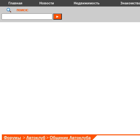
Главная
Новости
Недвижимость
Знакомств
поиск:
Форумы
>
Автоклуб
>
Общение Автоклуба