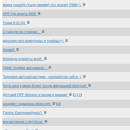
вчера узнал(к стыду своему) что значит УКМ(+)
ОFF Где купить ККМ
Гонки 8.02.04
Стукнули на стоянке...
вдогонку про компутеры и траблы(+)
Хоккей
Впереди планеты всей.
Офф: подбор автоэмали...
Торговля автозапчастями - разработка сайта :)
Чота шея у меня болит после вчерашней беготни!
Детский OFF: Вопрос к папам и мамам!
(
1
|
2
)
шедевр с аукциона ebay.com
(
1
)
Глобус Екатеринбурга?
впечатления о футболе