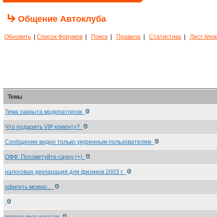
Общение Автоклуба
Обновить
|
Список Форумов
|
Поиск
|
Правила
|
Статистика
|
Лист бло
Темы
Тема закрыта модератором
Что подарить VIP клиенту?
Сообщение видно только укуренным пользователям
ОФФ: Посоветуйте сауну (+)
налоговая декларация для физиков 2003 г.
офигеть можно...