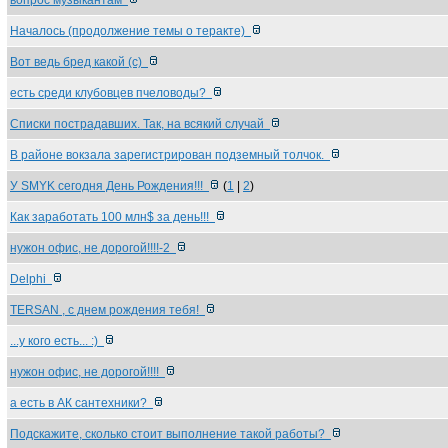
вопрос музыкантам
Началось (продолжение темы о теракте)
Вот ведь бред какой (с)
есть среди клубовцев пчеловоды?
Списки пострадавших. Так, на всякий случай
В районе вокзала зарегистрирован подземный толчок.
У SMYK сегодня День Рождения!!!
(
1
|
2
)
Как заработать 100 млн$ за день!!!
нужон офис, не дорогой!!!!-2
Delphi
TERSAN , с днем рождения тебя!
...у кого есть... :)
нужон офис, не дорогой!!!!
а есть в АК сантехники?
Подскажите, сколько стоит выполнение такой работы?