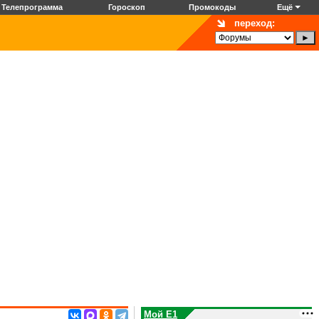
Телепрограмма
Гороскоп
Промокоды
Ещё
переход:
Мой E1