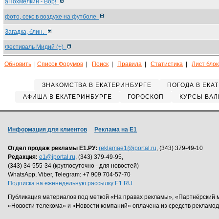
аПохмелкин - Вор!
фото, секс в воздухе на футболе
Загадка, блин.
Фестиваль Мидий (+)
Обновить
|
Список Форумов
|
Поиск
|
Правила
|
Статистика
|
Лист бло
ЗНАКОМСТВА В ЕКАТЕРИНБУРГЕ
ПОГОДА В ЕКА
АФИША В ЕКАТЕРИНБУРГЕ
ГОРОСКОП
КУРСЫ ВАЛ
Информация для клиентов
Реклама на Е1
Отдел продаж рекламы Е1.РУ:
reklamae1@iportal.ru
, (343) 379-49-10
Редакция:
e1@iportal.ru
, (343) 379-49-95,
(343) 34-555-34 (круглосуточно - для новостей)
WhatsApp, Viber, Telegram: +7 909 704-57-70
Подписка на еженедельную рассылку E1.RU
Публикация материалов под меткой «На правах рекламы», «Партнёрский 
«Новости телекома» и «Новости компаний» оплачена из средств рекламо