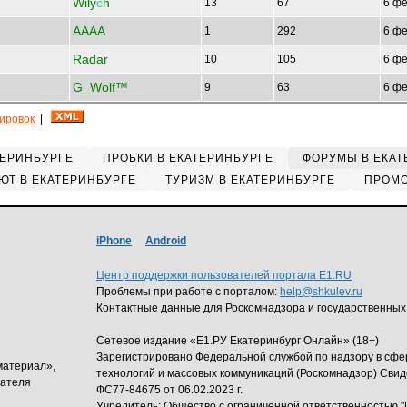
Wily
с
h
13
67
6 фе
AAAA
1
292
6 фе
Radar
10
105
6 фе
G_Wolf™
9
63
6 фе
кировок
|
ТЕРИНБУРГЕ
ПРОБКИ В ЕКАТЕРИНБУРГЕ
ФОРУМЫ В ЕКАТ
ЮТ В ЕКАТЕРИНБУРГЕ
ТУРИЗМ В ЕКАТЕРИНБУРГЕ
ПРОМО
iPhone
Android
Центр поддержки пользователей портала E1.RU
Проблемы при работе с порталом:
help@shkulev.ru
Контактные данные для Роскомнадзора и государственных
Сетевое издание «Е1.РУ Екатеринбург Онлайн» (18+)
Зарегистрировано Федеральной службой по надзору в сф
материал»,
технологий и массовых коммуникаций (Роскомнадзор) Свид
дателя
ФС77-84675 от 06.02.2023 г.
Учредитель: Общество с ограниченной ответственность