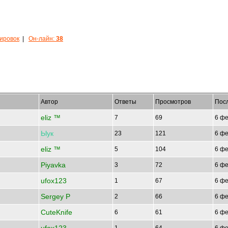
кировок
|
Он-лайн:
38
Автор
Ответы
Просмотров
Пос
eliz ™
7
69
6 фе
Ыук
23
121
6 фе
eliz ™
5
104
6 фе
Piyavka
3
72
6 фе
ufox123
1
67
6 фе
Sergey P
2
66
6 фе
CuteKnife
6
61
6 фе