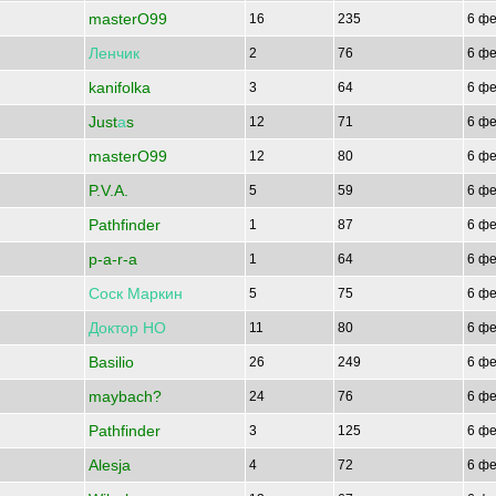
masterO99
16
235
6 фе
Ленчик
2
76
6 фе
kanifolka
3
64
6 фе
Just
а
s
12
71
6 фе
masterO99
12
80
6 фе
P.V.A.
5
59
6 фе
Pathfinder
1
87
6 фе
p-a-r-a
1
64
6 фе
Соск
Маркин
5
75
6 фе
Доктор
НО
11
80
6 фе
Basilio
26
249
6 фе
maybach?
24
76
6 фе
Pathfinder
3
125
6 фе
Alesja
4
72
6 фе