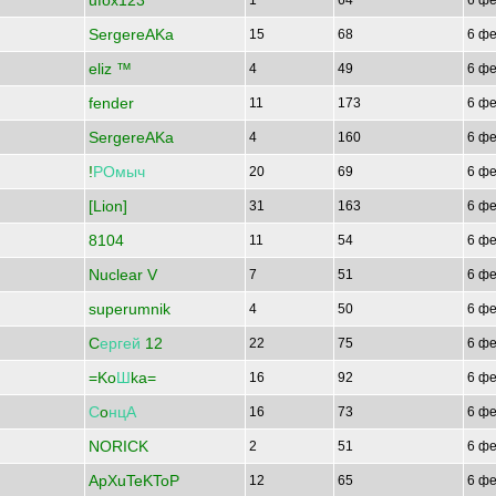
ufox123
1
64
6 фе
SergereAKa
15
68
6 фе
eliz ™
4
49
6 фе
fender
11
173
6 фе
SergereAKa
4
160
6 фе
!
РОмыч
20
69
6 фе
[Lion]
31
163
6 фе
8104
11
54
6 фе
Nuclear V
7
51
6 фе
superumnik
4
50
6 фе
C
ергей
12
22
75
6 фе
=Ko
Ш
ka=
16
92
6 фе
С
o
нцА
16
73
6 фе
NORICK
2
51
6 фе
ApXuTeKToP
12
65
6 фе