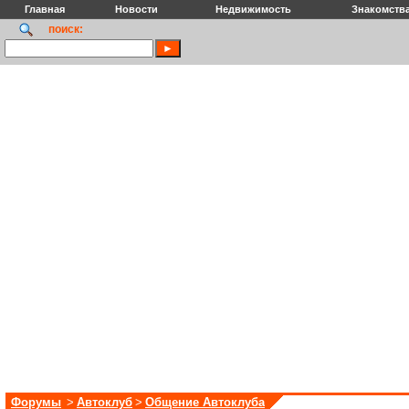
Главная
Новости
Недвижимость
Знакомств
поиск:
Форумы
>
Автоклуб
>
Общение Автоклуба