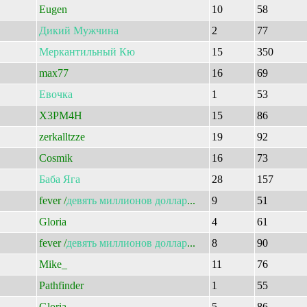
Eugen
10
58
Дикий
Мужчина
2
77
Меркантильный
Кю
15
350
max77
16
69
Евочка
1
53
X3PM4H
15
86
zerkalltzze
19
92
Cosmik
16
73
Баба
Яга
28
157
fever /
девять
миллионов
доллар
...
9
51
Gloria
4
61
fever /
девять
миллионов
доллар
...
8
90
Mike_
11
76
Pathfinder
1
55
Gloria
5
86