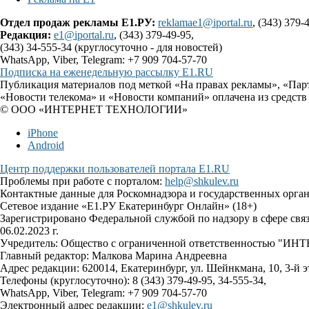
Отдел продаж рекламы Е1.РУ:
reklamae1@iportal.ru
, (343) 379-
Редакция:
e1@iportal.ru
, (343) 379-49-95,
(343) 34-555-34 (круглосуточно - для новостей)
WhatsApp, Viber, Telegram: +7 909 704-57-70
Подписка на еженедельную рассылку E1.RU
Публикация материалов под меткой «На правах рекламы», «Пар
«Новости телекома» и «Новости компаний» оплачена из средств
© ООО «ИНТЕРНЕТ ТЕХНОЛОГИИ»
iPhone
Android
Центр поддержки пользователей портала E1.RU
Проблемы при работе с порталом:
help@shkulev.ru
Контактные данные для Роскомнадзора и государственных орга
Сетевое издание «Е1.РУ Екатеринбург Онлайн» (18+)
Зарегистрировано Федеральной службой по надзору в сфере св
06.02.2023 г.
Учредитель: Общество с ограниченной ответственностью 
Главный редактор: Малкова Марина Андреевна
Адрес редакции: 620014, Екатеринбург, ул. Шейнкмана, 10, 3-й э
Телефоны (круглосуточно): 8 (343) 379-49-95, 34-555-34,
WhatsApp, Viber, Telegram: +7 909 704-57-70
Электронный адрес редакции:
e1@shkulev.ru