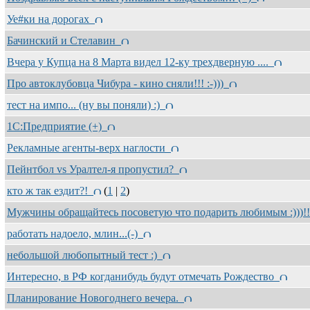
Уе#ки на дорогах
Бачинский и Стелавин
Вчера у Купца на 8 Марта видел 12-ку трехдверную ....
Про автоклубовца Чибура - кино сняли!!! :-)))
тест на импо... (ну вы поняли) :)
1С:Предприятие (+)
Рекламные агенты-верх наглости
Пейнтбол vs Уралтел-я пропустил?
кто ж так ездит?!
(
1
|
2
)
Мужчины обращайтесь посоветую что подарить любимым :)))!
работать надоело, млин...(-)
небольшой любопытный тест :)
Интересно, в РФ когданибудь будут отмечать Рождество
Планирование Новогоднего вечера.