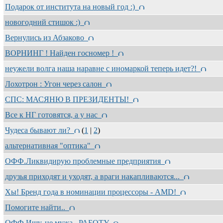
Подарок от института на новый год :)
новогодний стишок :)
Вернулись из Абзаково
ВОРНИНГ ! Найден госномер !
неужели волга наша наравне с иномаркой теперь идет?!
Лохотрон : Угон через салон
СПС: МАСЯНЮ В ПРЕЗИДЕНТЫ!
Все к НГ готовятся, а у нас
Чудеса бывают ли?
(
1
|
2
)
альтернативная "оптика"
ОФФ.Ликвидирую проблемные предприятия
друзья приходят и уходят, а враги накапливаются...
Хы! Бренд года в номинации процессоры - AMD!
Помогите найти..
ОФФ.Ищу..не мужа...РАБОТУ