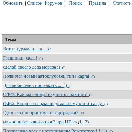
Обновить
|
Список Форумов
|
Поиск
|
Правила
|
Статисти
Темы
Вот придумали как...
Грешники, сюда!
сделай своего деда мороза :)
Появился новый автоклубовец типа kapral
Для любителей пощелкать ...:-))
ОФФ! Как вы очищаете утюг от накипи?
ОФФ. Вопрос спецам по домашнему кинотеатру
Где выгодно принимают картриджи?
можно небольшой опрос? про НГ
(
1
|
2
)
Поздравляю всех с наступившим Рождеством!!! (+)