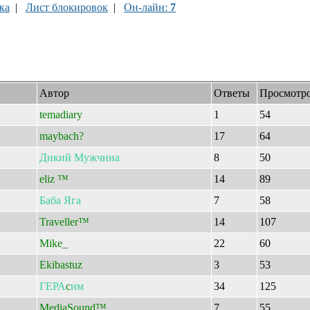
ка
|
Лист блокировок
|
Он-лайн:
7
Автор
Ответы
Просмотр
temadiary
1
54
maybach?
17
64
Дикий
Мужчина
8
50
eliz ™
14
89
Баба
Яга
7
58
Traveller™
14
107
Mike_
22
60
Ekibastuz
3
53
ГЕРА
c
им
34
125
MediaSound™
7
55