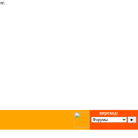
ие.
переход: