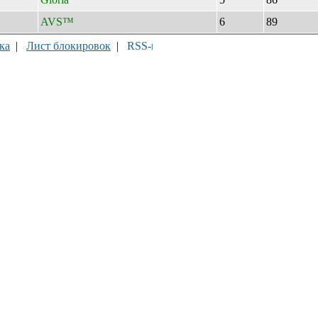
AVS™
6
89
ка
|
Лист блокировок
|