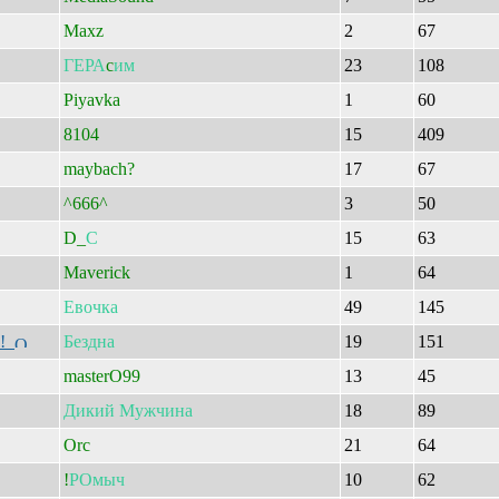
Maxz
2
67
ГЕРА
c
им
23
108
Piyavka
1
60
8104
15
409
maybach?
17
67
^666^
3
50
D_
С
15
63
Maverick
1
64
Евочка
49
145
!!
Бездна
19
151
masterO99
13
45
Дикий
Мужчина
18
89
Orc
21
64
!
РОмыч
10
62