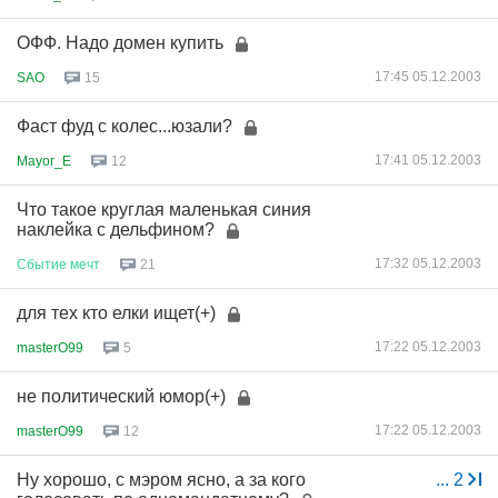
ОФФ. Надо домен купить
17:45 05.12.2003
SAO
15
Фаст фуд с колес...юзали?
17:41 05.12.2003
Mayor_E
12
Что такое круглая маленькая синия
наклейка с дельфином?
17:32 05.12.2003
Сбытие
мечт
21
для тех кто елки ищет(+)
17:22 05.12.2003
masterO99
5
не политический юмор(+)
17:22 05.12.2003
masterO99
12
Ну хорошо, с мэром ясно, а за кого
...
2