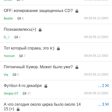
OFF: копирование защищенных CD?
09:28 05.12.2003
Basilio
6
Познакомлюсь(+)
09:20 05.12.2003
D_
С
1
Тот который справа, это я:)
09:04 05.12.2003
Yuricum
7
Пятничный Хумор. Может было уже?
09:03 05.12.2003
Vla
5
Футбол 4-го декабря
...
2
09:00 05.12.2003
Sergey GT
37
А что сегодня около цирка было около 14
...
3
15 (+)