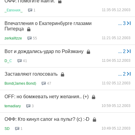
ОФФ: Помогите найти.
11:35 05.12.2003
_
Евгения
_
1
Впечатления о Екатеринбурге глазами
...
3
Питерца
11:21 05.12.2003
zerkalltzze
55
Вот и дождались-удар по Ройзману
...
2
11:04 05.12.2003
D_
С
41
Заставляют голосовать
...
2
11:02 05.12.2003
Bond(James Bond)
47
OFF: но бомжевать нету желания.. (+)
10:59 05.12.2003
temadiary
3
ОФФ: Кто кинул сапог на пульт? (с) :-D
10:49 05.12.2003
SD
1