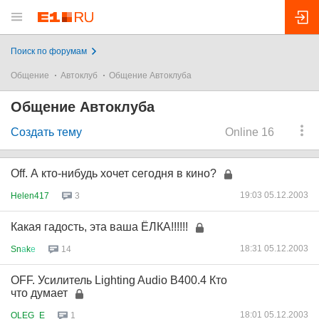
Поиск по форумам
Общение
Автоклуб
Общение Автоклуба
Общение Автоклуба
Создать тему
Online 16
Off. А кто-нибудь хочет сегодня в кино?
19:03 05.12.2003
Helen417
3
Какая гадость, эта ваша ЁЛКА!!!!!!
18:31 05.12.2003
Sn
а
k
е
14
OFF. Усилитель Lighting Audio B400.4 Кто
что думает
18:01 05.12.2003
OLEG_E
1