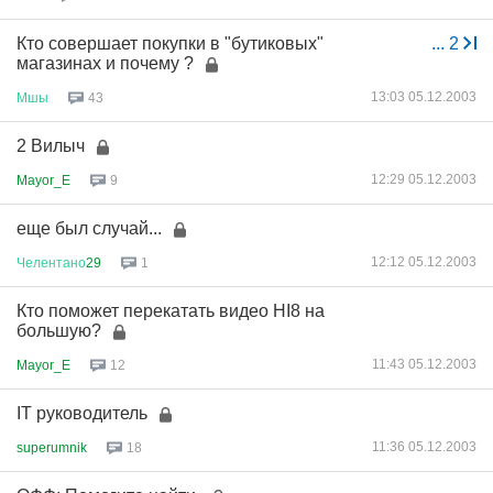
Кто совершает покупки в "бутиковых"
...
2
магазинах и почему ?
13:03 05.12.2003
Мшы
43
2 Вилыч
12:29 05.12.2003
Mayor_E
9
еще был случай...
12:12 05.12.2003
Челентано
29
1
Кто поможет перекатать видео HI8 на
большую?
11:43 05.12.2003
Mayor_E
12
IT руководитель
11:36 05.12.2003
superumnik
18