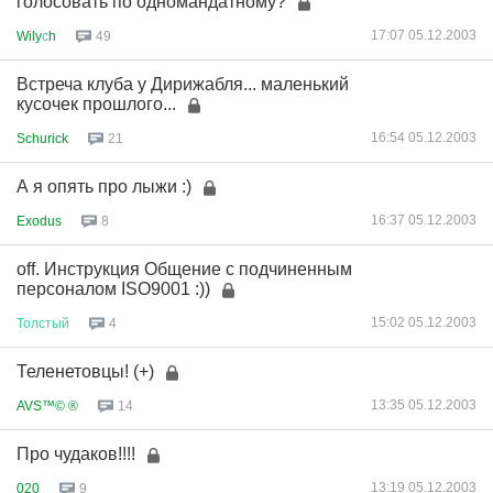
голосовать по одномандатному?
17:07 05.12.2003
Wily
с
h
49
Встреча клуба у Дирижабля... маленький
кусочек прошлого...
16:54 05.12.2003
Schurick
21
А я опять про лыжи :)
16:37 05.12.2003
Exodus
8
off. Инструкция Общение с подчиненным
персоналом ISO9001 :))
15:02 05.12.2003
Толстый
4
Теленетовцы! (+)
13:35 05.12.2003
AVS™© ®
14
Про чудаков!!!!
13:19 05.12.2003
020
9