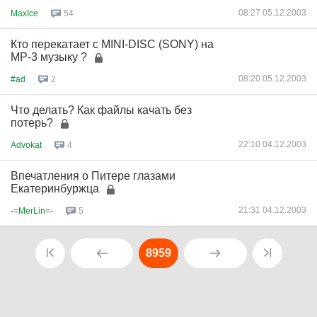
08:27 05.12.2003
MaxIce
54
Кто перекатает с MINI-DISC (SONY) на
MP-3 музыку ?
08:20 05.12.2003
#ad
2
Что делать? Как файлы качать без
потерь?
22:10 04.12.2003
Advokat
4
Впечатления о Питере глазами
Екатеринбуржца
21:31 04.12.2003
-=MerLin=-
5
8959