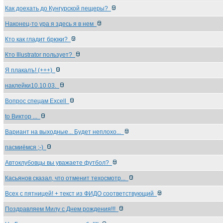
Как доехать до Кунгурской пещеры?
Наконец-то ура я здесь я в нем
Кто как гладит брюки?
Кто Illustrator пользует?
Я плакалъ! (+++)
наклейки10.10.03.
Вопрос спецам Excell
to Виктор ...
Вариант на выходные... Будет неплохо...
пасмиёмся ;-)
Автоклубовцы вы уважаете футбол?
Касьянов сказал, что отменит техосмотр...
Всех с пятницей! + текст из ФИДО соответствующий
Поздравляем Милу с Днем рождения!!!