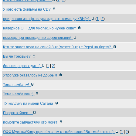
Кто как часто тачилу моет?
(
1
|
2
)
У кого есть фильмы на CD?
придлагаю из афтаклупа зделать команду КВН(+)
(
1
|
2
)
наверное OFF для многих, но нужен совет
помощь при проведение соревнований
Кто-то знает чела на синей 8-ке(может 9-ке) с Pepsi на борту?
Вы че трезвые?
больница разводит :(
(
1
|
2
)
Утро уже оказалось не добрым
Тема намба ту!
Тема намба ван!:)
ТУ колдуну па имени Сатана
Пэрротвейлер...
помогите запчастями кто могет
ОФФ:Мужыки!Кому пришёл спам от гобинского?Вот мой ответ:-)
(
1
|
2
)