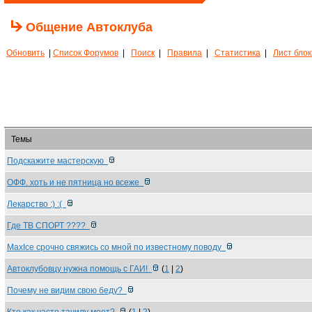
Общение Автоклуба
Обновить
|
Список Форумов
|
Поиск
|
Правила
|
Статистика
|
Лист бло
Темы
Подскажите мастерскую
ОФФ. хоть и не пятница но всеже
Лекарство :) :(
Где ТВ СПОРТ ????
MaxIce срочно свяжись со мной по известному поводу
Автоклубовцу нужна помощь с ГАИ!
(
1
|
2
)
Почему не видим свою беду?