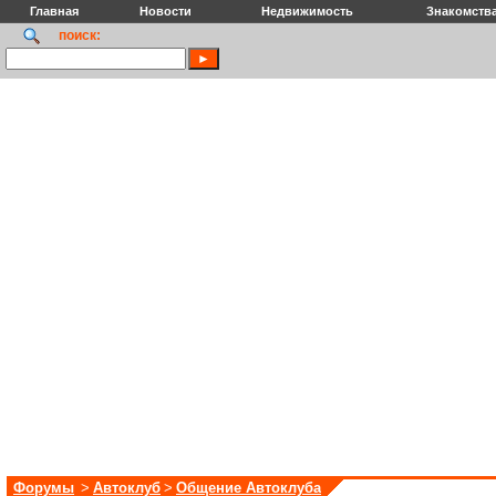
Главная
Новости
Недвижимость
Знакомств
поиск:
Форумы
>
Автоклуб
>
Общение Автоклуба