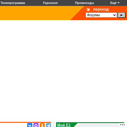
Телепрограмма
Гороскоп
Промокоды
Ещё
переход:
Мой E1