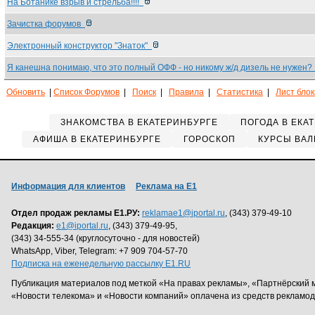
На Ботанике взрыв и стрельба!!!!
Зачистка форумов
Электронный конструктор "Знаток"
Я канешна понимаю, что это полный ОФФ - но никому ж/д дизель не нужен
Обновить
|
Список Форумов
|
Поиск
|
Правила
|
Статистика
|
Лист бло
ЗНАКОМСТВА В ЕКАТЕРИНБУРГЕ
ПОГОДА В ЕКА
АФИША В ЕКАТЕРИНБУРГЕ
ГОРОСКОП
КУРСЫ ВАЛ
Информация для клиентов
Реклама на Е1
Отдел продаж рекламы Е1.РУ:
reklamae1@iportal.ru
, (343) 379-49-10
Редакция:
e1@iportal.ru
, (343) 379-49-95,
(343) 34-555-34 (круглосуточно - для новостей)
WhatsApp, Viber, Telegram: +7 909 704-57-70
Подписка на еженедельную рассылку E1.RU
Публикация материалов под меткой «На правах рекламы», «Партнёрский 
«Новости телекома» и «Новости компаний» оплачена из средств рекламо