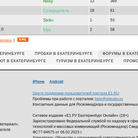
Noxy
12
369
Созерцатель
19
61
Strik
е
1
53
Ыук
?
2
58
кировок
|
ТЕРИНБУРГЕ
ПРОБКИ В ЕКАТЕРИНБУРГЕ
ФОРУМЫ В ЕКАТ
ЮТ В ЕКАТЕРИНБУРГЕ
ТУРИЗМ В ЕКАТЕРИНБУРГЕ
ПРОМО
iPhone
Android
Центр поддержки пользователей портала E1.RU
Проблемы при работе с порталом:
help@shkulev.ru
Контактные данные для Роскомнадзора и государственных
Сетевое издание «Е1.РУ Екатеринбург Онлайн» (18+)
Зарегистрировано Федеральной службой по надзору в сф
материал»,
технологий и массовых коммуникаций (Роскомнадзор) Свид
дателя
ФС77-84675 от 06.02.2023 г.
Учредитель: Общество с ограниченной ответственность