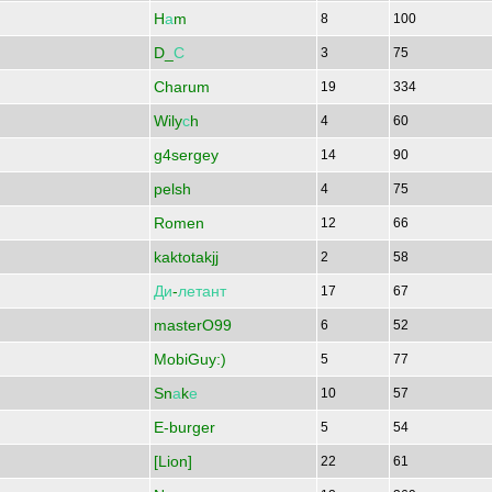
H
а
m
8
100
D_
С
3
75
Charum
19
334
Wily
с
h
4
60
g4sergey
14
90
pelsh
4
75
Romen
12
66
kaktotakjj
2
58
Ди
-
летант
17
67
masterO99
6
52
MobiGuy:)
5
77
Sn
а
k
е
10
57
E-burger
5
54
[Lion]
22
61