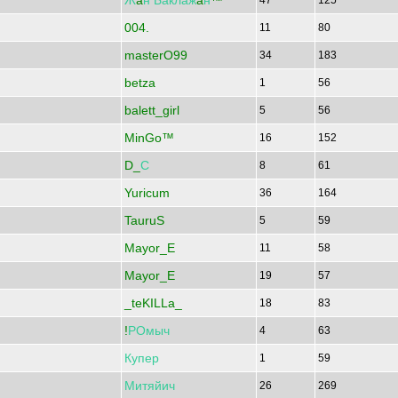
Ж
a
н
Баклаж
a
н
™
47
125
004.
11
80
masterO99
34
183
betza
1
56
balett_girl
5
56
MinGo™
16
152
D_
С
8
61
Yuricum
36
164
TauruS
5
59
Mayor_E
11
58
Mayor_E
19
57
_teKILLa_
18
83
!
РОмыч
4
63
Купер
1
59
Митяйич
26
269