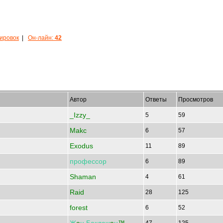
кировок
|
Он-лайн:
42
Автор
Ответы
Просмотров
_Izzy_
5
59
Makc
6
57
Exodus
11
89
профессор
6
89
Shaman
4
61
Raid
28
125
forest
6
52