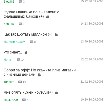
15:22 30.09.2003
StealthS
3
Нужна машинка по выявлению
фальшивых баксов (+)
14:13 30.09.2003
Shadow
9
Как заработать миллион (+)
13:49 30.09.2003
Магистр
Йода
™
8
кто знает...
12:02 30.09.2003
Мила
_
14
Сорри за офф: Но скажите плиз магазин
с низкими ценами
11:42 30.09.2003
Yuricum
16
мне опять нужен ноутбук(+)
10:20 30.09.2003
masterO99
7