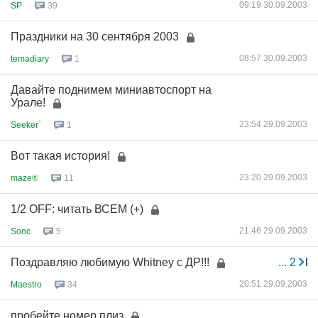
09:19 30.09.2003
SP
39
Праздники на 30 сентября 2003
08:57 30.09.2003
temadiary
1
Давайте поднимем миниавтоспорт на
Урале!
23:54 29.09.2003
Seeker`
1
Вот такая история!
23:20 29.09.2003
maze®
11
1/2 OFF: читать ВСЕМ (+)
21:46 29.09.2003
Sonc
5
Поздравляю любимую Whitney с ДР!!!
...
2
20:51 29.09.2003
Maestro
34
пробейте номер плиз