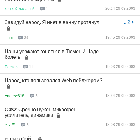
20:14 29.09.2003
хоп
хэй
лала
лэй
1
Завидуй народ. Я инет в ванну протянул.
...
2
19:45 29.09.2003
limm
39
Наши уезжают гоняться в Тюмень! Надо
болеть!
19:03 29.09.2003
Пастер
11
Народ, кто пользовался Web пейджером?
18:34 29.09.2003
Andrew618
5
ОФФ: Срочно нужен микрофон,
усилитель, динамики
18:08 29.09.2003
eliz ™
5
всем отбой...