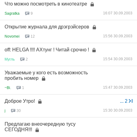
Что можно посмотреть в кинотеатре
16:07 30.09.2003
Sagratka
9
Открытие журнала для дрэгрэйсеров
15:56 30.09.2003
Novomei
12
off: HELGA !!!! АХтунг ! Читай срочно !
15:54 30.09.2003
Мугль
2
Уважаемые у кого есть возможность
пробить номер
15:47 30.09.2003
~Bi.
1
Доброе Утро!
...
2
15:30 30.09.2003
j
30
Предлагаю внеочередную тусу
СЕГОДНЯ!!!