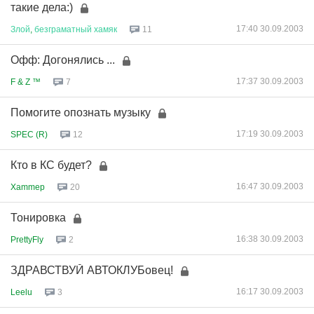
такие дела:)
17:40 30.09.2003
Злой
,
безграматный
хамяк
11
Офф: Догонялись ...
17:37 30.09.2003
F & Z ™
7
Помогите опознать музыку
17:19 30.09.2003
SPEC (R)
12
Кто в КС будет?
16:47 30.09.2003
Xammep
20
Тонировка
16:38 30.09.2003
PrettyFly
2
ЗДРАВСТВУЙ АВТОКЛУБовец!
16:17 30.09.2003
Leelu
3