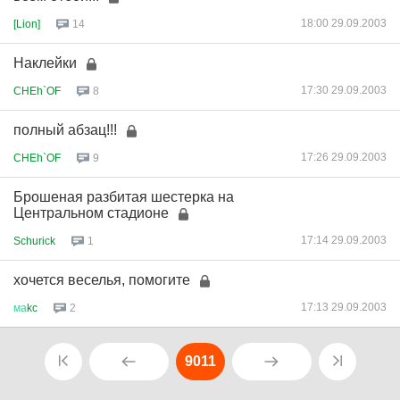
18:00 29.09.2003
[Lion]
14
Наклейки
17:30 29.09.2003
CHEh`OF
8
полный абзац!!!
17:26 29.09.2003
CHEh`OF
9
Брошеная разбитая шестерка на
Центральном стадионе
17:14 29.09.2003
Schurick
1
хочется веселья, помогите
17:13 29.09.2003
ма
kc
2
9011