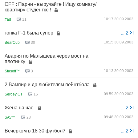
OFF : Парни - выручайте ! Ищу комнату/
квартиру студентке !
10:17 30.09.2003
#ad
11
гонка F-1 была супер
...
2
10:15 30.09.2003
BearCub
30
Авария по Малышева через мост на
плотинку
10:13 30.09.2003
Stasoff™
3
2 Вампир и др любителям пейнтбола
09:59 30.09.2003
Sergey GT
16
Жена на час.
...
2
09:48 30.09.2003
SAV™
28
Вечерком в 18 30 футбол?
...
2