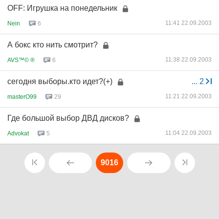
OFF: Игрушка на понедельник
11:41 22.09.2003
Nein
6
А бокс кто нить смотрит?
11:38 22.09.2003
AVS™© ®
6
сегодня выборы.кто идет?(+)
...
2
11:21 22.09.2003
masterO99
29
Где большой выбор ДВД дисков?
11:04 22.09.2003
Advokat
5
9016