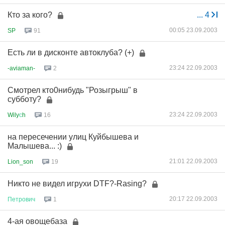
Кто за кого?
...
4
00:05 23.09.2003
SP
91
Есть ли в дисконте автоклуба? (+)
23:24 22.09.2003
-aviaman-
2
Смотрел кто0нибудь "Розыгрыш" в
субботу?
23:24 22.09.2003
Wily
с
h
16
на пересечении улиц Куйбышева и
Малышева... :)
21:01 22.09.2003
Lion_son
19
Никто не видел игрухи DTF?-Rasing?
20:17 22.09.2003
Петрович
1
4-ая овощебаза