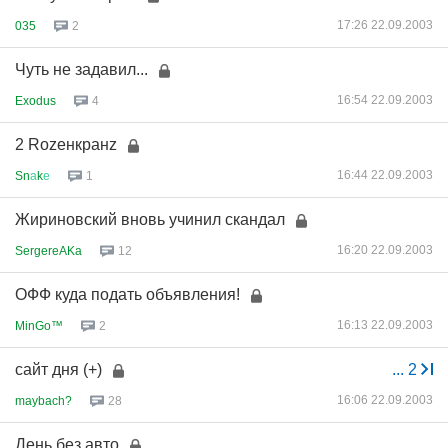
17:26 22.09.2003
035
2
Чуть не задавил...
16:54 22.09.2003
Exodus
4
2 Rozeнкранz
16:44 22.09.2003
Sn
а
k
е
1
Жириновский вновь учинил скандал
16:20 22.09.2003
SergereAKa
12
ОФФ куда подать объявления!
16:13 22.09.2003
MinGo™
2
сайт дня (+)
...
2
16:06 22.09.2003
maybach?
28
День без авто