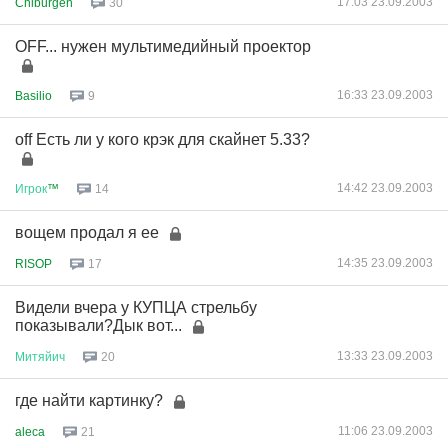
17:03 23.09.2003
Chiburgen
30
OFF... нужен мультимедийный проектор
16:33 23.09.2003
Basilio
9
off Есть ли у кого крэк для скайнет 5.33?
14:42 23.09.2003
Игрок
™
14
вощем продал я ее
14:35 23.09.2003
RISOP
17
Видели вчера у КУПЦА стрельбу
показывали?Дык вот...
13:33 23.09.2003
Митяйич
20
где найти картинку?
11:06 23.09.2003
aleca
21