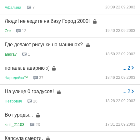
20:09 22.09.2003
Афалина
7
Люди! не ездите на базу Город 2000!
19:40 22.09.2003
Orc
12
Где делают рисунки на машинах?
18:50 22.09.2003
andray
1
попала в аварию :(
...
2
18:46 22.09.2003
Чародейка
™
37
На улице 0 градусов!
...
2
18:28 22.09.2003
Петрович
26
Вот уроды...
17:31 22.09.2003
kirill_21103
23
Капсула смерти.