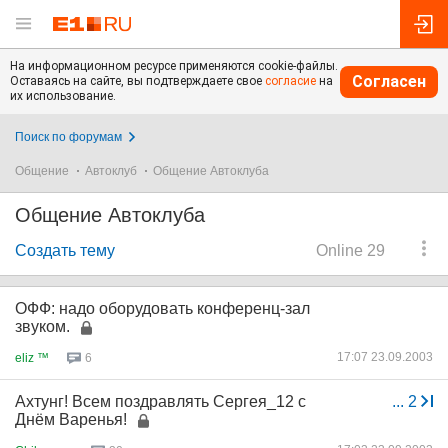
На информационном ресурсе применяются cookie-файлы.
Согласен
Оставаясь на сайте, вы подтверждаете свое
согласие
на
их использование.
Поиск по форумам
Общение
Автоклуб
Общение Автоклуба
Общение Автоклуба
Создать тему
Online 29
ОФФ: надо оборудовать конференц-зал
звуком.
17:07 23.09.2003
eliz ™
6
Ахтунг! Всем поздравлять Сергея_12 с
...
2
Днём Варенья!