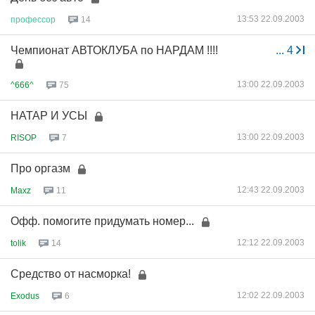
13:53 22.09.2003
профессор
14
Чемпионат АВТОКЛУБА по НАРДАМ !!!!
...
4
13:00 22.09.2003
^666^
75
НАТАР И УСЫ
13:00 22.09.2003
RISOP
7
Про оргазм
12:43 22.09.2003
Maxz
11
Офф. помогите придумать номер...
12:12 22.09.2003
tolik
14
Средство от насморка!
12:02 22.09.2003
Exodus
6