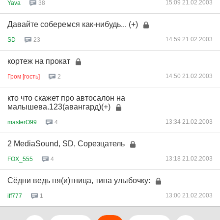
15:09 21.02.2003
Yava
38
Давайте соберемся как-нибудь... (+)
14:59 21.02.2003
SD
23
кортеж на прокат
14:50 21.02.2003
Гром [гость]
2
кто что скажет про автосалон на
малышева.123(авангард)(+)
13:34 21.02.2003
masterO99
4
2 MediaSound, SD, Сорезцатель
13:18 21.02.2003
FOX_555
4
Сёдни ведь пя(и)тница, типа улыбочку:
13:00 21.02.2003
iff777
1