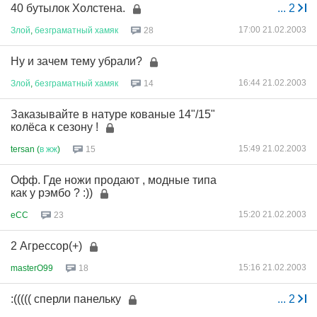
40 бутылок Холстена.
...
2
17:00 21.02.2003
Злой
,
безграматный
хамяк
28
Ну и зачем тему убрали?
16:44 21.02.2003
Злой
,
безграматный
хамяк
14
Заказывайте в натуре кованые 14"/15"
колёса к сезону !
15:49 21.02.2003
tersan (
в
жж
)
15
Офф. Где ножи продают , модные типа
как у рэмбо ? :))
15:20 21.02.2003
eCC
23
2 Агрессор(+)
15:16 21.02.2003
masterO99
18
:((((( сперли панельку
...
2