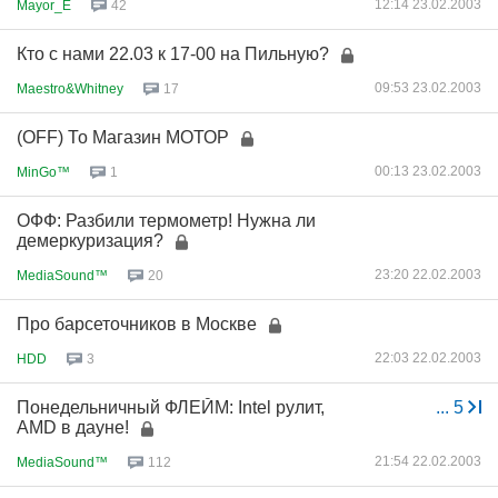
12:14 23.02.2003
Mayor_E
42
Кто с нами 22.03 к 17-00 на Пильную?
09:53 23.02.2003
Maestro&Whitney
17
(OFF) То Магазин МОТОР
00:13 23.02.2003
MinGo™
1
ОФФ: Разбили термометр! Нужна ли
демеркуризация?
23:20 22.02.2003
MediaSound™
20
Про барсеточников в Москве
22:03 22.02.2003
HDD
3
Понедельничный ФЛЕЙМ: Intel рулит,
...
5
AMD в дауне!
21:54 22.02.2003
MediaSound™
112