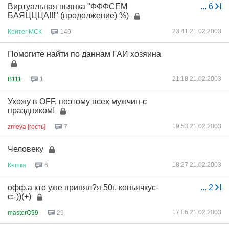
Виртуальная пьянка "ФФФСЕМ
...
6
БАЯЦЦЦА!!!" (продолжение) %)
23:41 21.02.2003
Критег
МСК
149
Помогите найти по даннам ГАИ хозяина
21:18 21.02.2003
B111
1
Ухожу в OFF, поэтому всех мужчин-с
праздником!
19:53 21.02.2003
zmeya [гость]
7
Человеку
18:27 21.02.2003
Кешка
6
офф.а кто уже принял?я 50г. коньячкус-
...
2
с;-))(+)
17:06 21.02.2003
masterO99
29