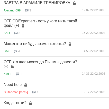
ЗАВТРА В АРАМИЛЕ ТРЕНИРОВКА
19:07 22.02.2003
Alexandr099
3
OFF CDExport.ert - есть у кого нить такой
файл (+)
15:29 22.02.2003
SAO
3
Может кто-нибудь возмет котенка?
14:58 22.02.2003
004.
4
OFF кто щас может до Пышмы довести?
(+)
14:36 22.02.2003
KleFF
1
Need help
12:17 22.02.2003
Guitar-man [гость]
7
Когда гонки?