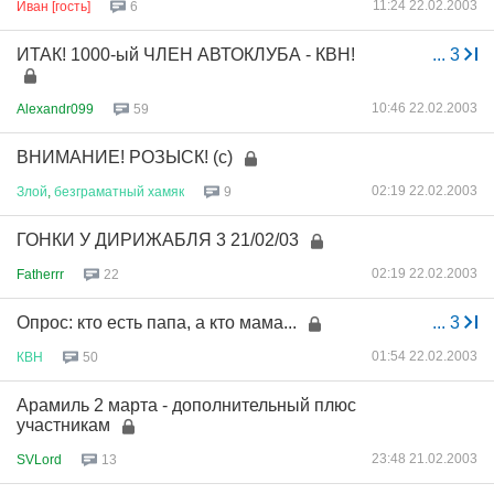
11:24 22.02.2003
Иван [гость]
6
ИТАК! 1000-ый ЧЛЕН АВТОКЛУБА - КВН!
...
3
10:46 22.02.2003
Alexandr099
59
ВНИМАНИЕ! РОЗЫСК! (с)
02:19 22.02.2003
Злой
,
безграматный
хамяк
9
ГОНКИ У ДИРИЖАБЛЯ 3 21/02/03
02:19 22.02.2003
Fatherrr
22
Опрос: кто есть папа, а кто мама...
...
3
01:54 22.02.2003
КВН
50
Арамиль 2 марта - дополнительный плюс
участникам
23:48 21.02.2003
SVLord
13