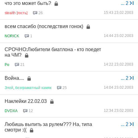
что это может быть?
...
2
15:43 23.02.2003
stealth [гость]
26
всем спасибо (последствия гонок)
14:44 23.02.2003
NORICK
1
СРОЧНО:Любители биатлона - кто поедет
на ЧМ?
14:22 23.02.2003
Po
21
Война....
...
2
14:04 23.02.2003
Злой
,
безграматный
хамяк
25
Наклейки 22.02.03
12:34 23.02.2003
DVDXA
12
Любишь выпить за рулем??? На, типа
...
2
смотри :((