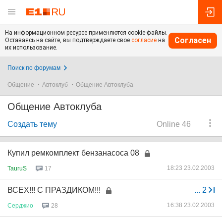
На информационном ресурсе применяются cookie-файлы.
Согласен
Оставаясь на сайте, вы подтверждаете свое
согласие
на
их использование.
Поиск по форумам
Общение
Автоклуб
Общение Автоклуба
Общение Автоклуба
Создать тему
Online 46
Купил ремкомплект бензанасоса 08
18:23 23.02.2003
TauruS
17
ВСЕХ!!! С ПРАЗДИКОМ!!!
...
2
16:38 23.02.2003
Серджио
28