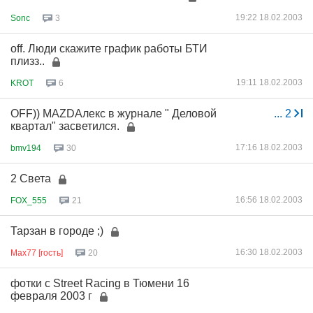
19:22 18.02.2003
Sonc
3
off. Люди скажите график работы БТИ
плизз..
19:11 18.02.2003
KROT
6
OFF)) MAZDАлекс в журнале " Деловой
...
2
квартал" засветился.
17:16 18.02.2003
bmv194
30
2 Света
16:56 18.02.2003
FOX_555
21
Тарзан в городе ;)
16:30 18.02.2003
Max77 [гость]
20
фотки с Street Racing в Тюмени 16
февраля 2003 г