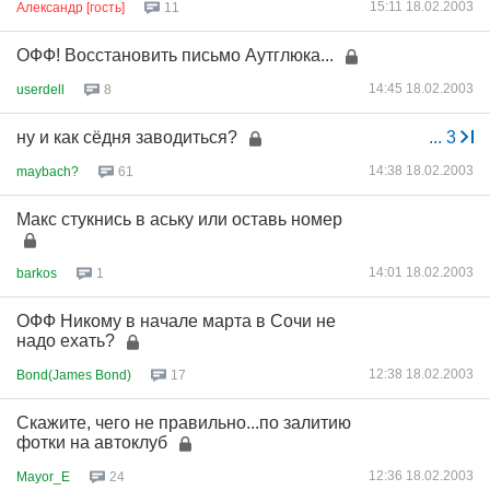
15:11 18.02.2003
Александр [гость]
11
ОФФ! Восстановить письмо Аутглюка...
14:45 18.02.2003
userdell
8
ну и как сёдня заводиться?
...
3
14:38 18.02.2003
maybach?
61
Макс стукнись в аську или оставь номер
14:01 18.02.2003
barkos
1
ОФФ Никому в начале марта в Сочи не
надо ехать?
12:38 18.02.2003
Bond(James Bond)
17
Скажите, чего не правильно...по залитию
фотки на автоклуб
12:36 18.02.2003
Mayor_E
24