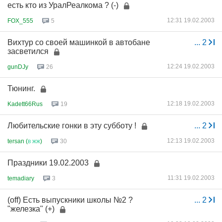
есть кто из УралРеалкома ? (-)
12:31 19.02.2003
FOX_555
5
Вихтур со своей машинкой в автобане
...
2
засветился
12:24 19.02.2003
gunDJy
26
Тюнинг.
12:18 19.02.2003
Kadett66Rus
19
Любительские гонки в эту субботу !
...
2
12:13 19.02.2003
tersan (
в
жж
)
30
Праздники 19.02.2003
11:31 19.02.2003
temadiary
3
(off) Есть выпускники школы №2 ?
...
2
"железка" (+)