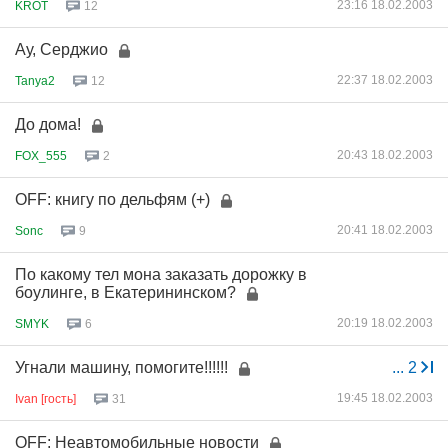
23:16 18.02.2003
KROT
12
Ау, Серджио
22:37 18.02.2003
Tanya2
12
До дома!
20:43 18.02.2003
FOX_555
2
OFF: книгу по дельфям (+)
20:41 18.02.2003
Sonc
9
По какому тел мона заказать дорожку в
боулинге, в Екатерининском?
20:19 18.02.2003
SMYK
6
Угнали машину, помогите!!!!!!
...
2
19:45 18.02.2003
Ivan [гость]
31
OFF: Неавтомобильные новости