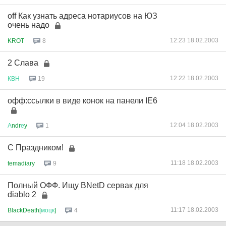
off Как узнать адреса нотариусов на ЮЗ
очень надо
12:23 18.02.2003
KROT
8
2 Слава
12:22 18.02.2003
КВН
19
офф:ссылки в виде конок на панели IE6
12:04 18.02.2003
А
ndr
е
y
1
С Праздником!
11:18 18.02.2003
temadiary
9
Полный ОФФ. Ищу BNetD сервак для
diablo 2
11:17 18.02.2003
BlackDeath[
моцк
]
4