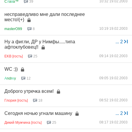
10:32 19.02.2003
C
л
a
в
a™
39
несправедливо мне дали последнее
место!(+)
10:19 19.02.2003
masterO99
8
Ну а фигли, ДР у Нимфы.....типа
...
2
афтоклубовец!!
09:14 19.02.2003
EKB [гость]
25
WC :))
09:05 19.02.2003
А
ndr
е
y
12
Доброго утречка всем!
08:52 19.02.2003
Глория [гость]
18
Cегодня ночью угнали машину
...
2
08:17 19.02.2003
Дикий Мужчина [гость]
25