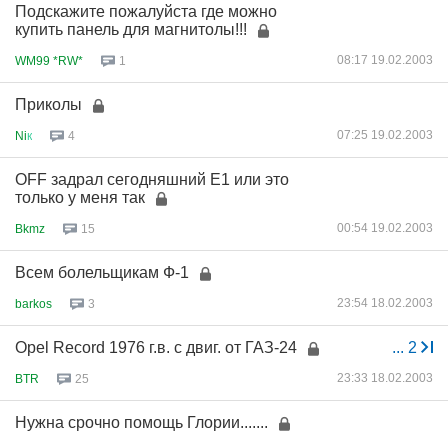
Подскажите пожалуйста где можно
купить панель для магнитолы!!!
08:17 19.02.2003
WM99 *RW*
1
Приколы
07:25 19.02.2003
Ni
к
4
OFF задрал сегодняшний Е1 или это
только у меня так
00:54 19.02.2003
Bkmz
15
Всем болельщикам Ф-1
23:54 18.02.2003
barkos
3
Opel Record 1976 г.в. с двиг. от ГАЗ-24
...
2
23:33 18.02.2003
BTR
25
Нужна срочно помощь Глории.......