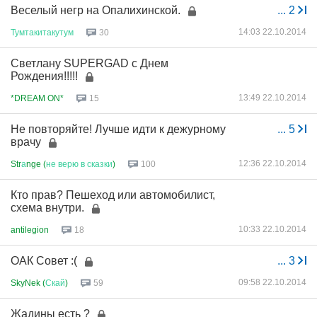
Веселый негр на Опалихинской.
...
2
14:03 22.10.2014
Тумтакитакутум
30
Светлану SUPERGAD с Днем
Рождения!!!!!
13:49 22.10.2014
*DREAM ON*
15
Не повторяйте! Лучше идти к дежурному
...
5
врачу
12:36 22.10.2014
Str
а
nge (
не
верю
в
сказки
)
100
Кто прав? Пешеход или автомобилист,
схема внутри.
10:33 22.10.2014
antilegion
18
ОАК Совет :(
...
3
09:58 22.10.2014
SkyNek (
Скай
)
59
Жадины есть ?