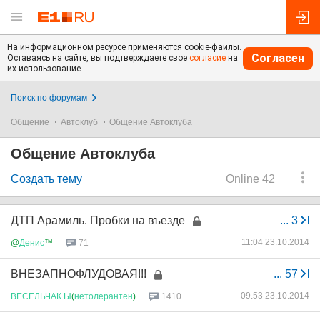
На информационном ресурсе применяются cookie-файлы.
Согласен
Оставаясь на сайте, вы подтверждаете свое
согласие
на
их использование.
Поиск по форумам
Общение
Автоклуб
Общение Автоклуба
Общение Автоклуба
Создать тему
Online 42
ДТП Арамиль. Пробки на въезде
...
3
11:04 23.10.2014
@
Денис
™
71
ВНЕЗАПНОФЛУДОВАЯ!!!
...
57
09:53 23.10.2014
ВЕСЕЛЬЧАК
Ы
(
нетолерантен
)
1410