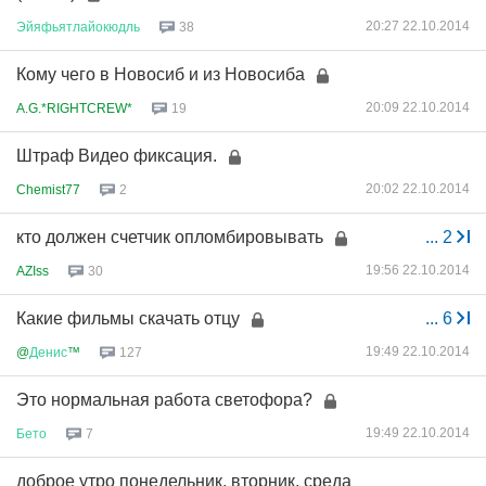
20:27 22.10.2014
Эйяфьятлайокюдль
38
Кому чего в Новосиб и из Новосиба
20:09 22.10.2014
A.G.*RIGHTCREW*
19
Штраф Видео фиксация.
20:02 22.10.2014
Chemist77
2
кто должен счетчик опломбировывать
...
2
19:56 22.10.2014
AZIss
30
Какие фильмы скачать отцу
...
6
19:49 22.10.2014
@
Денис
™
127
Это нормальная работа светофора?
19:49 22.10.2014
Бето
7
доброе утро понедельник, вторник, среда