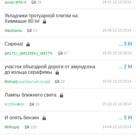
16:41 22.10.2014
vovan MTA-4
29
Укладчики тротуарной плитки на
Химмаше 80 lvl
16:36 22.10.2014
AlkoDama
23
Сирена!
...
3
16:35 22.10.2014
&#175;\_(&#12484;)_/&#175;
57
участок объездной дороги от амундсена
...
2
до кольца серафимы
16:02 22.10.2014
Bishop[
недобритый
гусар
]
29
Лампы ближнего света
15:10 22.10.2014
КОЛЯН
4
ИК
20
И опять бензин
...
5
14:04 22.10.2014
MrRiqply
105