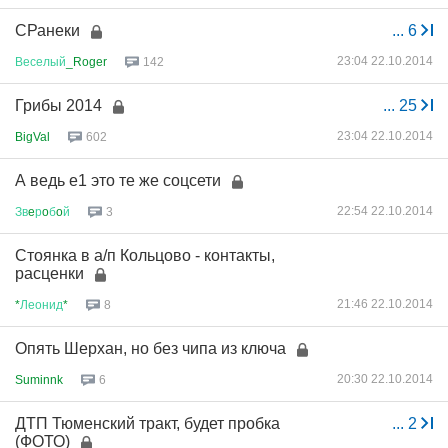
СРанеки
...
6
23:04 22.10.2014
Веселый
_Roger
142
Грибы 2014
...
25
23:04 22.10.2014
BigVal
602
А ведь е1 это те же соцсети
22:54 22.10.2014
Зв
e
р
o
б
o
й
3
Стоянка в а/п Кольцово - контакты,
расценки
21:46 22.10.2014
*
Леонид
*
8
Опять Шерхан, но без чипа из ключа
20:30 22.10.2014
Suminnk
6
ДТП Тюменский тракт, будет пробка
...
2
(ФОТО)