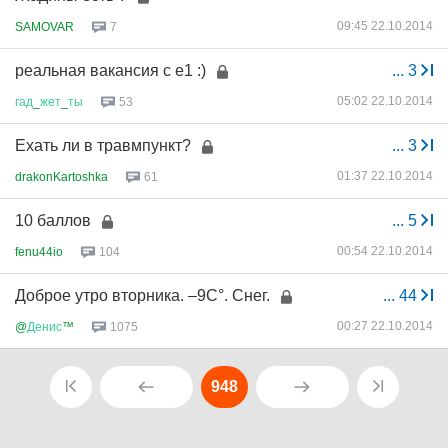
09:45 22.10.2014
SAMOVAR
7
реальная вакансия с е1 :)
...
3
05:02 22.10.2014
гад
_
жет
_
ты
53
Ехать ли в травмпункт?
...
3
01:37 22.10.2014
drakonKartoshka
61
10 баллов
...
5
00:54 22.10.2014
fenu44io
104
Доброе утро вторника. –9С°. Снег.
...
44
00:27 22.10.2014
@
Денис
™
1075
948