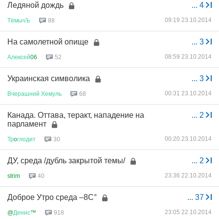
Ледяной дождь
...
4
09:19 23.10.2014
ТёмычЪ
88
На самолетной опище
...
3
08:59 23.10.2014
Алексей
06
52
Украинская символика
...
3
00:31 23.10.2014
Вчерашний
Хемуль
68
Канада. Оттава, теракт, нападение на
...
2
парламент
00:20 23.10.2014
Тр
o
глодит
30
ДУ, среда /дубль закрытой темы/
...
2
23:36 22.10.2014
strim
40
Доброе Утро среда –8С°
...
37
23:05 22.10.2014
@
Денис
™
918