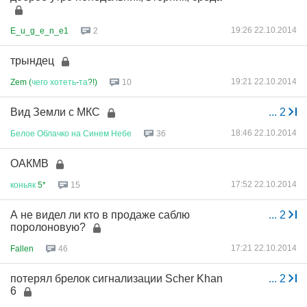
19:26 22.10.2014
E_u_g_e_n_e1
2
трындец
19:21 22.10.2014
Zem (
чего
хотеть
-
та
?!)
10
Вид Земли с МКС
...
2
18:46 22.10.2014
Белое
Облачко
на
Синем
Небе
36
ОАКМВ
17:52 22.10.2014
коньяк
5*
15
А не видел ли кто в продаже саблю
...
2
поролоновую?
17:21 22.10.2014
Fallen
46
потерял брелок сигнализации Scher Khan
...
2
6