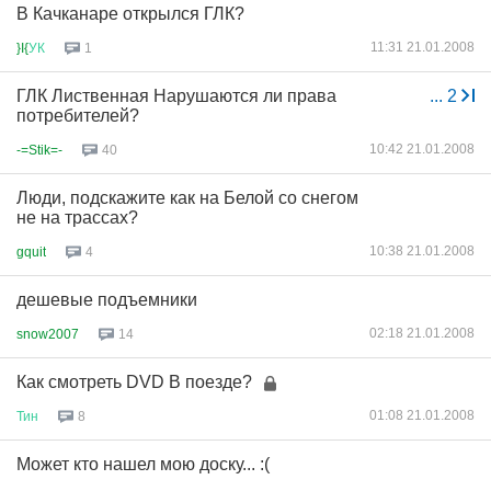
В Качканаре открылся ГЛК?
11:31 21.01.2008
}I{
УК
1
ГЛК Лиственная Нарушаются ли права
...
2
потребителей?
10:42 21.01.2008
-=Stik=-
40
Люди, подскажите как на Белой со снегом
не на трассах?
10:38 21.01.2008
gquit
4
дешевые подъемники
02:18 21.01.2008
snow2007
14
Как смотреть DVD В поезде?
01:08 21.01.2008
Тин
8
Может кто нашел мою доску... :(