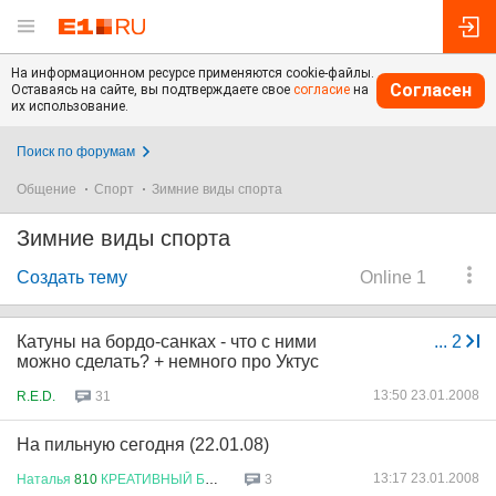
На информационном ресурсе применяются cookie-файлы.
Согласен
Оставаясь на сайте, вы подтверждаете свое
согласие
на
их использование.
Поиск по форумам
Общение
Спорт
Зимние виды спорта
Зимние виды спорта
Создать тему
Online 1
Катуны на бордо-санках - что с ними
...
2
можно сделать? + немного про Уктус
13:50 23.01.2008
R.E.D.
31
На пильную сегодня (22.01.08)
13:17 23.01.2008
Наталья
810
КРЕАТИВНЫЙ
БУХГАЛТ
...
3