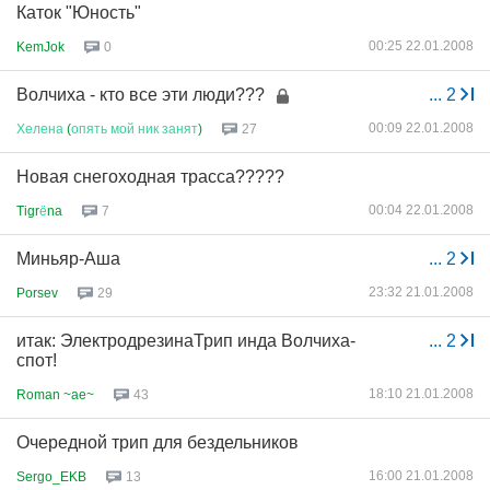
Каток "Юность"
00:25 22.01.2008
KemJok
0
Волчиха - кто все эти люди???
...
2
00:09 22.01.2008
Хелена
(
опять
мой
ник
занят
)
27
Новая снегоходная трасса?????
00:04 22.01.2008
Tigr
ё
na
7
Миньяр-Аша
...
2
23:32 21.01.2008
Porsev
29
итак: ЭлектродрезинаТрип инда Волчиха-
...
2
спот!
18:10 21.01.2008
Roman ~ae~
43
Очередной трип для бездельников
16:00 21.01.2008
Sergo_EKB
13