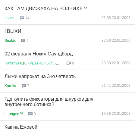
КАК ТАМ ДВИЖУХА НА ВОЛЧИХЕ ?
01:58 23.01.2008
нокия
14
! ВЫХИ!
23:38 22.01.2008
Snakis
2
02 февраля Нокия Саундборд
23:30 22.01.2008
Наталья
810
КРЕАТИВНЫЙ
БУХГАЛТ
...
0
Лыжи напрокат на 3-ю четверть
21:41 22.01.2008
Karella
7
Где купить фиксаторы для шнурков для
внутреннего ботинка?
19:38 22.01.2008
d_bbg
о
n™
9
Как на Ежовой