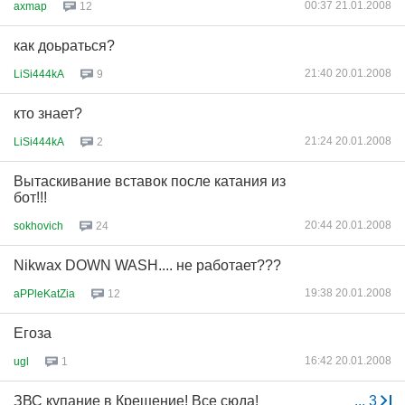
00:37 21.01.2008
axmap
12
как доьраться?
21:40 20.01.2008
LiSi444kA
9
кто знает?
21:24 20.01.2008
LiSi444kA
2
Вытаскивание вставок после катания из
бот!!!
20:44 20.01.2008
sokhovich
24
Nikwax DOWN WASH.... не работает???
19:38 20.01.2008
aPPleKatZia
12
Егоза
16:42 20.01.2008
ugl
1
ЗВС купание в Крещение! Все сюда!
...
3