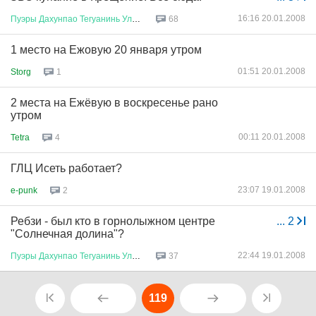
16:16 20.01.2008
Пуэры
Дахунпао
Тегуанинь
Улуны
68
1 место на Ежовую 20 января утром
01:51 20.01.2008
Storg
1
2 места на Ежёвую в воскресенье рано
утром
00:11 20.01.2008
Tetra
4
ГЛЦ Исеть работает?
23:07 19.01.2008
e-punk
2
Ребзи - был кто в горнолыжном центре
...
2
"Солнечная долина"?
22:44 19.01.2008
Пуэры
Дахунпао
Тегуанинь
Улуны
37
119