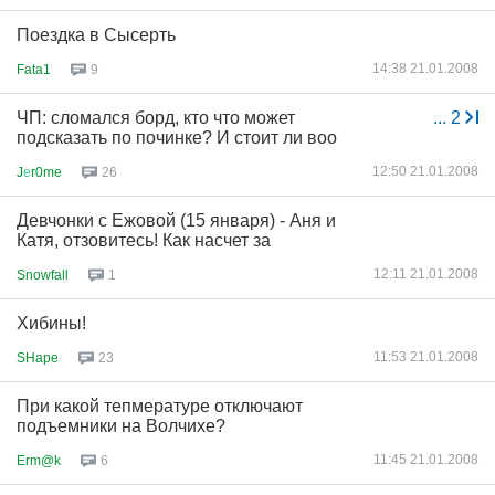
Поездка в Сысерть
14:38 21.01.2008
Fata1
9
ЧП: сломался борд, кто что может
...
2
подсказать по починке? И стоит ли воо
12:50 21.01.2008
J
е
r0me
26
Девчонки с Ежовой (15 января) - Аня и
Катя, отзовитесь! Как насчет за
12:11 21.01.2008
Snowfall
1
Хибины!
11:53 21.01.2008
SHape
23
При какой тепмературе отключают
подъемники на Волчихе?
11:45 21.01.2008
Erm@k
6