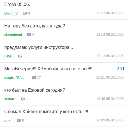
Егоза 05,06.
13:27 06.02.2006
Dmitri_V
0
На гору без авто, как и куда?
12:14 06.02.2006
stereohead
8
предлагаю услуги инструктора...
23:13 05.02.2006
Fata1
3
МегаВечерия!!! ХЗмобайл и все все все!!!
...
2
22:21 05.02.2006
magistr*
ВА
ton
27
кто был на Ежовой сегодня?
18:46 05.02.2006
sedan7
3
Сломал Хайбек помогите у кого есть!!!!!
16:09 05.02.2006
плут
0