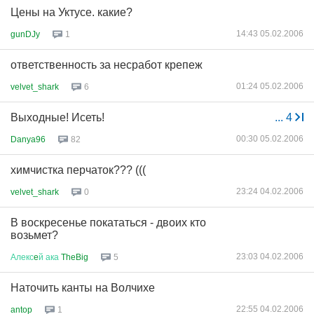
Цены на Уктусе. какие?
14:43 05.02.2006
gunDJy
1
ответственность за несработ крепеж
01:24 05.02.2006
velvet_shark
6
Выходные! Исеть!
...
4
00:30 05.02.2006
Danya96
82
химчистка перчаток??? (((
23:24 04.02.2006
velvet_shark
0
В воскресенье покататься - двоих кто
возьмет?
23:03 04.02.2006
Алекс
e
й
ака
TheBig
5
Наточить канты на Волчихе
22:55 04.02.2006
antop
1