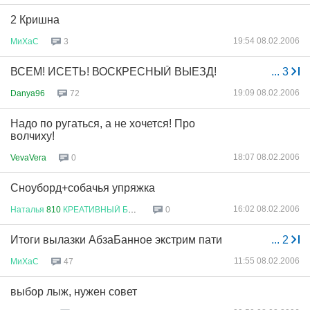
2 Кришна
19:54 08.02.2006
МиХаС
3
ВСЕМ! ИСЕТЬ! ВОСКРЕСНЫЙ ВЫЕЗД!
...
3
19:09 08.02.2006
Danya96
72
Надо по ругаться, а не хочется! Про
волчиху!
18:07 08.02.2006
VevaVera
0
Сноуборд+собачья упряжка
16:02 08.02.2006
Наталья
810
КРЕАТИВНЫЙ
БУХГАЛТ
...
0
Итоги вылазки АбзаБанное экстрим пати
...
2
11:55 08.02.2006
МиХаС
47
выбор лыж, нужен совет