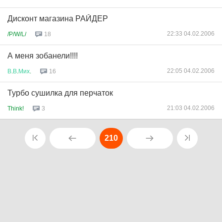
Дисконт магазина РАЙДЕР
22:33 04.02.2006
/P/W/L/
18
А меня зобанели!!!!
22:05 04.02.2006
В
.
В
.
Мих
.
16
Турбо сушилка для перчаток
21:03 04.02.2006
Think!
3
210