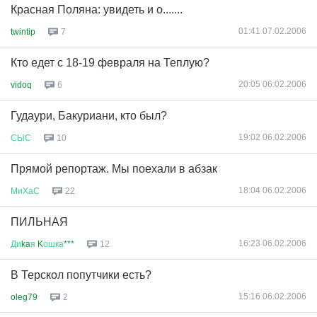
Красная Поляна: увидеть и о.......
01:41 07.02.2006
twintip
7
Кто едет с 18-19 февраля на Теплую?
20:05 06.02.2006
vidoq
6
Гудаури, Бакуриани, кто был?
19:02 06.02.2006
СЫС
10
Прямой репортаж. Мы поехали в абзак
18:04 06.02.2006
МиХаС
22
ПИЛЬНАЯ
16:23 06.02.2006
Ди
ka
я
K
ошка
***
12
В Терскол попутчики есть?
15:16 06.02.2006
oleg79
2