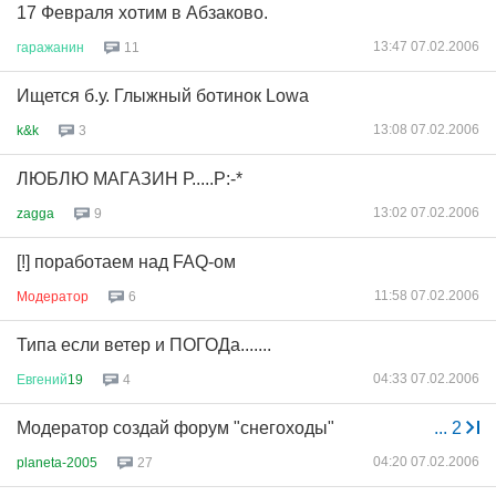
17 Февраля хотим в Абзаково.
13:47 07.02.2006
гаражанин
11
Ищется б.у. Глыжный ботинок Lowa
13:08 07.02.2006
k&k
3
ЛЮБЛЮ МАГАЗИН Р.....Р:-*
13:02 07.02.2006
zagga
9
[!] поработаем над FAQ-ом
11:58 07.02.2006
Модератор
6
Типа если ветер и ПОГОДа.......
04:33 07.02.2006
Евгений
19
4
Модератор создай форум "снегоходы"
...
2
04:20 07.02.2006
planeta-2005
27