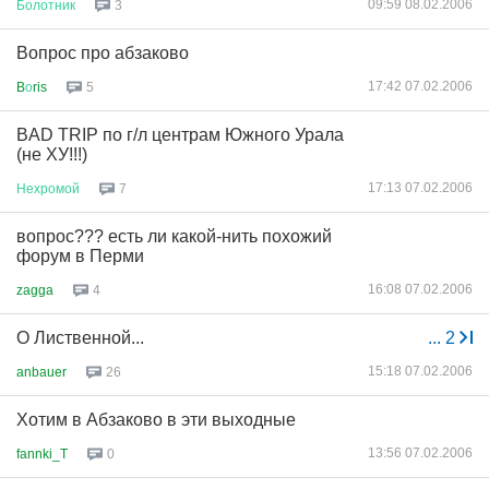
09:59 08.02.2006
Болотник
3
Вопрос про абзаково
17:42 07.02.2006
B
о
ris
5
BAD TRIP по г/л центрам Южного Урала
(не ХУ!!!)
17:13 07.02.2006
Нехромой
7
вопрос??? есть ли какой-нить похожий
форум в Перми
16:08 07.02.2006
zagga
4
О Лиственной...
...
2
15:18 07.02.2006
anbauer
26
Хотим в Абзаково в эти выходные
13:56 07.02.2006
fannki_T
0