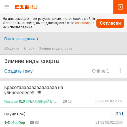
На информационном ресурсе применяются cookie-файлы.
Согласен
Оставаясь на сайте, вы подтверждаете свое
согласие
на
их использование.
Поиск по форумам
Общение
Спорт
Зимние виды спорта
Зимние виды спорта
Создать тему
Online 1
Красотааааааааааааааа на
улицеееееее!!!!!!!!
09:02 09.02.2006
Наталья
810
КРЕАТИВНЫЙ
БУХГАЛТ
...
13
научите=(
...
3
21:31 08.02.2006
4yDo6opDep
60